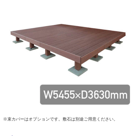
ム
修理お問い合わせ
クレーム公開
自分らしい家づくり
最高のリノベ会社が
みつ
照明
ペット用品
横浜スマート
ショールー
SUVACO
かる
リノベりす
ム
ウェルビーみのお
HDC
説明書・図面検索
水まわり
3年保証
BOX
内装用建材
パネル・壁材
お役立ち情報
住まいの
スタイリング
ロートアイアン
天然石・石材
アイデア
ミラタップ
チャンネル
メンテナンス・
施工材
新商品
オンライン相談
※束カバーはオプションです。敷石は別途ご用意ください。