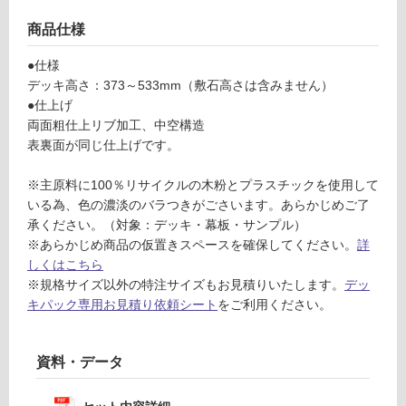
音・床暖
ネ
商品仕様
ル
対
デ
応
●仕様
ッ
し
デッキ高さ：373～533mm（敷石高さは含みません）
キ
て
●仕上げ
パ
い
両面粗仕上リブ加工、中空構造
ッ
る
表裏面が同じ仕上げです。
ク
対
フ
※主原料に100％リサイクルの木粉とプラスチックを使用して
応
ェ
いる為、色の濃淡のバラつきがごさいます。あらかじめご了
し
ン
承ください。（対象：デッキ・幕板・サンプル）
て
ス
※あらかじめ商品の仮置きスペースを確保してください。
詳
い
な
しくはこちら
る
し
※規格サイズ以外の特注サイズもお見積りいたします。
デッ
が
ブ
キパック専用お見積り依頼シート
をご利用ください。
制
ラ
限
ウ
あ
ン
資料・データ
り
5
の
4