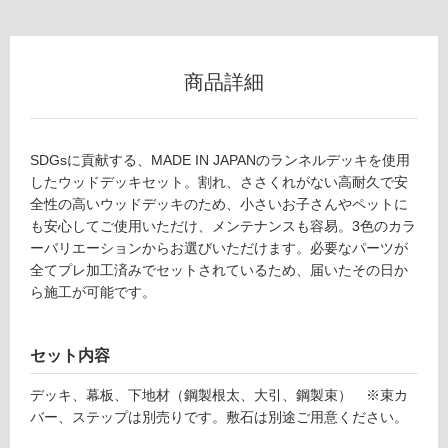
不
可
商品詳細
フ
SDGsに貢献する、MADE IN JAPANのランネルデッキを使用
ロ
したウッドデッキセット。割れ、ささくれがない高耐久で安
D
全性の高いウッドデッキのため、小さいお子さんやペットに
E
も安心してご使用いただけ、メンテナンスも容易。3色のカラ
ー
2
ーバリエーションからお選びいただけます。必要なパーツが
7
全てプレ加工済みでセットされているため、届いたその日か
リ
1
ら施工が可能です。
3
ン
1
ニ
セット内容
グ
ュ
デッキ、幕板、下地材（鋼製根太、大引、鋼製束） ※束カ
ー
バー、ステップは別売りです。敷石は別途ご用意ください。
ラ
土足・遮
ン