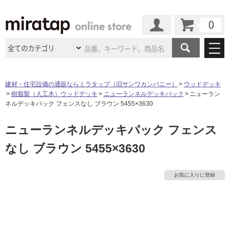
カート
マイページ
商品カテゴリ
建材・住宅設備の通販ならミラタップ（旧サンワカンパニー）
ウッドデッキ
樹脂製（人工木）ウッドデッキ
ニューランネルデッキパック
ニューラン
施工事例
洗面所・水回り
タイル
ネルデッキパック フェンスなし ブラウン 5455×3630
ショールーム
施工事例
法人案件納入事例
ニューランネルデッキパック フェンス
キッチン
浴室（風呂・
バスルー
ム）・
トイレ
ショールームの
ご案内
東京
ショールーム
なし ブラウン 5455×3630
ミラタップ
のあるくらし
お客様訪問
インタビュー
ドア（扉）・
建具・玄関
サポート
扉
エクステリア
（外構）
大阪
ショールーム
仙台
ショールーム
店舗・施設事例
お気に入りに登録
その他サービス
ご利用ガイド
初めての方へ
ウッドデッキ
フローリング・
床材
名古屋
ショールーム
京都
ショールーム
ミラタップと
創る家
工事会社紹介
Coziコンシ
よくある質問
お問い合わせ
ASOLIE
ェルジュ
収納
インテリア・
家具
福岡
ショールーム
札幌スマート
ショールー