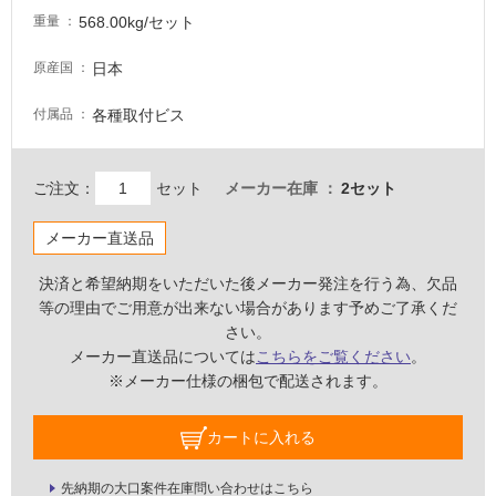
浴
568.00kg/セット
重量
室
床・
日本
原産国
駐
各種取付ビス
付属品
車
場
非
ご注文：
セット
メーカー在庫
2セット
常
に
メーカー直送品
適
決済と希望納期をいただいた後メーカー発注を行う為、欠品
し
等の理由でご用意が出来ない場合があります予めご了承くだ
て
さい。
い
メーカー直送品については
こちらをご覧ください
。
る
※メーカー仕様の梱包で配送されます。
適
し
カートに入れる
て
い
先納期の大口案件在庫問い合わせはこちら
る