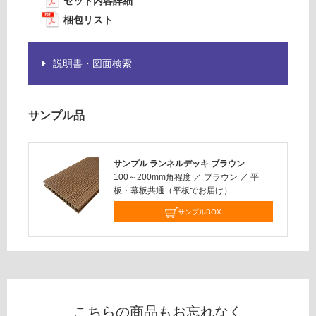
為
セット内容詳細
5
注
梱包リスト
5
意
×
が
3
必
説明書・図面検索
6
要
3
※
0
商
サンプル品
品
運賃表
仕
A
様
サンプル ランネルデッキ ブラウン
欄
100～200mm角程度
／
ブラウン
／
平
運
を
板・幕板共通（平板でお届け）
賃
ご
合
サンプルBOX
確
計
認
:
く
¥2
だ
5,
さ
90
い
0/
こちらの商品もお忘れなく