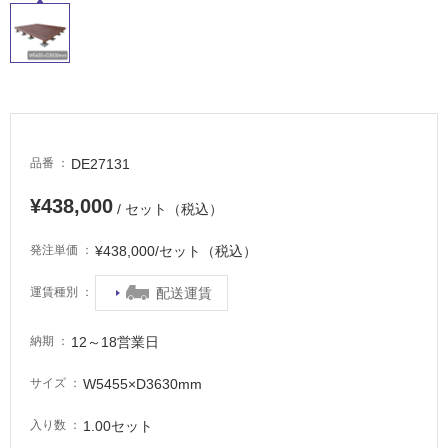
タ
DE27131
品番
イ
¥438,000
/ セット（税込）
ル
¥438,000/セット（税込）
発注単価
配送運賃
運賃種別
屋
内
12～18営業日
納期
床・
屋
W5455×D3630mm
サイズ
外
床・
1.00セット
入り数