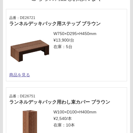
対
セ
応
ッ
し
ト
品番：DE26721
て
ランネルデッキパック用ステップ ブラウン
い
な
W750×D295×H450mm
い
¥13,900/台
在庫：5台
商品を見る
品番：DE26751
ランネルデッキパック用わし束カバー ブラウン
W100×D100×H400mm
¥2,540/本
在庫：10本