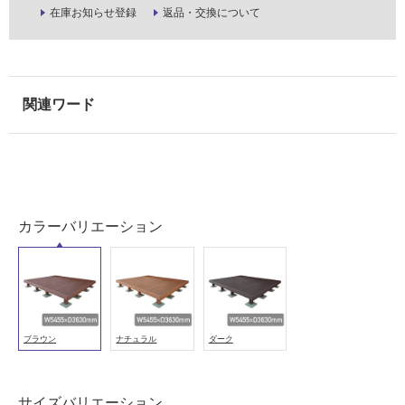
在庫お知らせ登録
返品・交換について
が
注
意
が
必
要
適
し
て
い
な
カラーバリエーション
い
屋
内
壁・
ブラウン
ナチュラル
ダーク
屋
外
サイズバリエーション