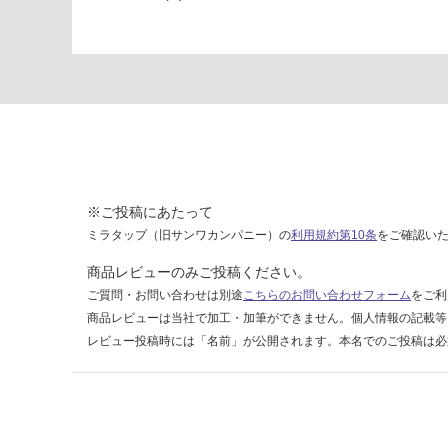
グ
レ
ー
右
ス
イ
ッ
チ
Y
A
※ご投稿にあたって
E
ミラタップ（旧サンワカンパニー）の
利用規約第10条
をご確認い
0
8
商品レビューのみご投稿ください。
ご質問・お問い合わせは別途
こちらのお問い合わせフォーム
をご利
運賃表
商品レビューは当社で加工・加筆ができません。個人情報の記載等
U
レビュー投稿時には「名前」が公開されます。本名でのご投稿は必
運
賃
合