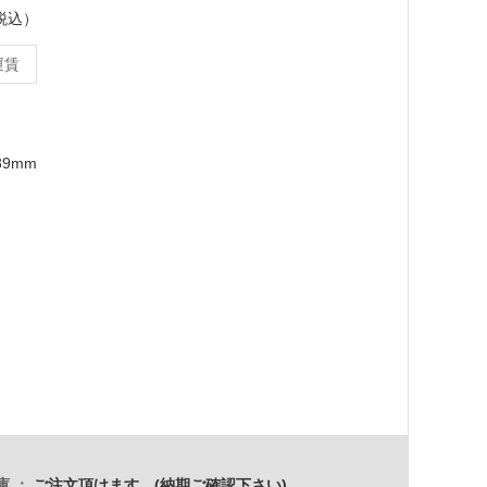
（税込）
運賃
89mm
庫
ご注文頂けます。(納期ご確認下さい)