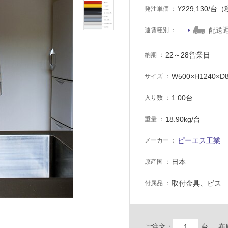
¥229,130/台
発注単価
配送
運賃種別
22～28営業日
納期
W500×H1240×D
サイズ
1.00台
入り数
18.90kg/台
重量
ピーエス工業
メーカー
日本
原産国
取付金具、ビス
付属品
ご注文：
台
在