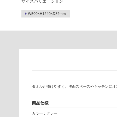
サイズバリエーション
あ
意
り
が
W500×H1240×D89mm
の
必
為
要
注
適
意
し
が
て
必
い
要
な
※
い
商
屋内壁・屋外
品
壁・浴室壁
仕
様
使用可
欄
能
タオルが掛けやすく、洗面スペースやキッチンにオ
を
ご
使用可
確
商品仕様
能
認
(寒冷地
く
カラ―：グレー