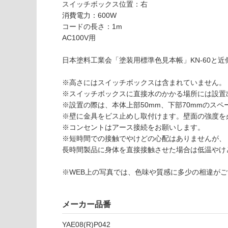
以外)
だ
スイッチボックス位置：右
さ
消費電力：600W
使用不
い
コードの長さ：1m
E
可
AC100V用
L
対
0
応
日本塗料工業会「塗装用標準色見本帳」KN-60と近
2
し
3
て
※高さにはスイッチボックスは含まれていません。
8
い
※スイッチボックスに直接水のかかる場所には設置
9
な
※設置の際は、本体上部50mm、下部70mmのスペ
ユ
い
※壁に金具をビス止めし取付けます。壁面の強度を
ッ
※コンセントはアース接続をお願いします。
カ
※短時間での接触でやけどの心配はありませんが、
タ
長時間製品に身体を直接接触させた場合は低温やけ
オ
ル
※WEB上の写真では、色味や質感に多少の相違が
ウ
ォ
ー
メーカー品番
マ
ー
YAE08(R)P042