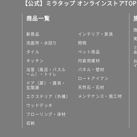
【公式】ミラタップ オンラインストアTOP
商品一覧
新商品
インテリア・家具
洗面所・水回り
照明
タイル
ペット用品
キッチン
内装用建材
浴室（風呂・バスル
パネル・壁材
ーム）・トイレ
ロートアイアン
ドア（扉）・建具・
天然石・石材
玄関扉
メンテナンス・施工材
エクステリア（外構）
ウッドデッキ
フローリング・床材
収納