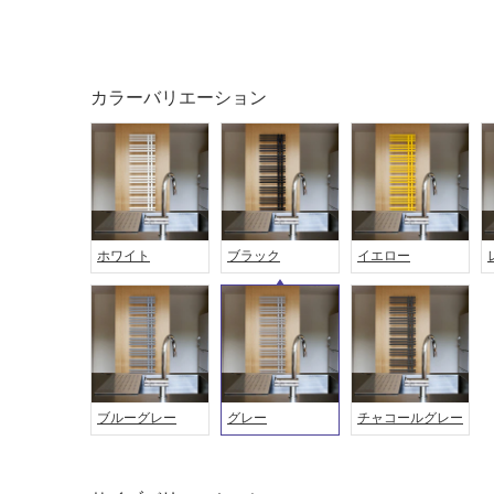
ング
屋内床・
屋外床・
土足・遮
浴室床・
音・床暖
駐車場
カラーバリエーション
対
非
応
常
し
に
て
適
い
し
る
て
ホワイト
ブラック
イエロー
い
対
る
応
し
適
て
し
い
て
る
い
ブルーグレー
グレー
チャコールグレー
が
る
制
が
限
注