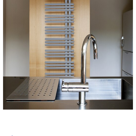
タ
ム
修理お問い合わせ
クレーム公開
自分らしい家づくり
最高のリノベ会社が
みつ
照明
ペット用品
横浜スマート
ショールー
SUVACO
かる
リノベりす
イ
ム
ウェルビーみのお
HDC
説明書・図面検索
水まわり
3年保証
BOX
内装用建材
パネル・壁材
ル
お役立ち情報
住まいの
スタイリング
ロートアイアン
天然石・石材
アイデア
屋
ミラタップ
チャンネル
内
メンテナンス・
施工材
新商品
オンライン相談
床・
屋
外
床・
浴
室
床・
駐
車
場