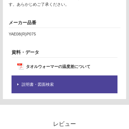
す。あらかじめご了承ください。
商
運賃表
品
U
仕
メーカー品番
様
運
欄
YAE08(R)P075
賃
を
合
ご
計
確
資料・データ
:
認
¥5,
く
タオルウォーマーの温度差について
04
だ
0/
さ
台
い
説明書・図面検索
対
応
し
て
い
な
レビュー
い