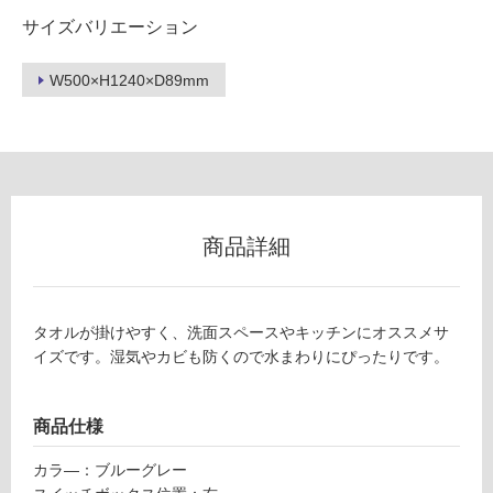
サイズバリエーション
ロ
W500×H1240×D89mm
ー
リ
E
L
ン
0
2
商品詳細
グ
3
6
9
土足・遮
タオルが掛けやすく、洗面スペースやキッチンにオススメサ
ユ
音・床暖
イズです。湿気やカビも防くので水まわりにぴったりです。
ッ
カ
対
タ
応
商品仕様
オ
し
ル
て
カラ―：ブルーグレー
ウ
い