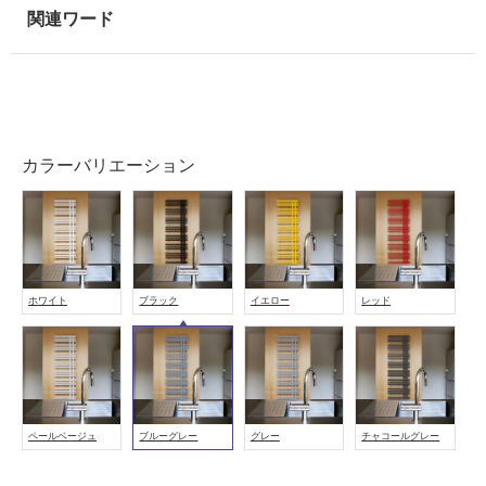
用
可
能
使
用
可
能
カラーバリエーション
(寒
冷
地
以
外)
ホワイト
ブラック
イエロー
レッド
使
用
不
可
ペールベージュ
ブルーグレー
グレー
チャコールグレー
フ