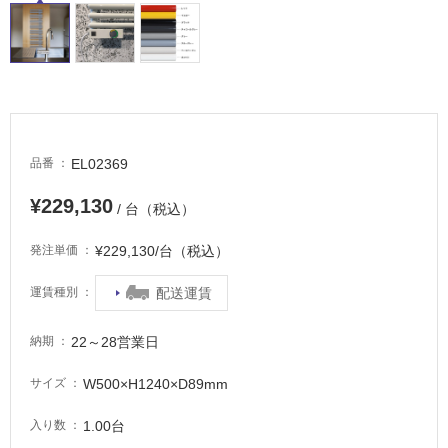
非
常
に
適
し
て
EL02369
い
品番
る
¥229,130
/ 台（税込）
適
し
¥229,130/台（税込）
発注単価
て
い
配送運賃
運賃種別
る
が
22～28営業日
納期
注
意
W500×H1240×D89mm
サイズ
が
必
1.00台
入り数
要