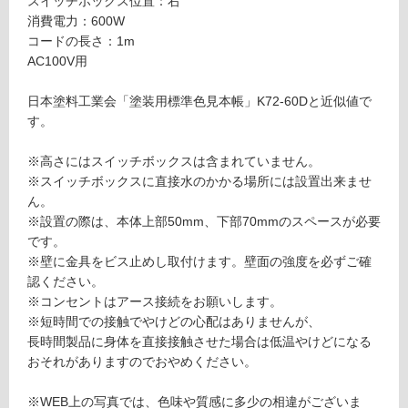
スイッチボックス位置：右
ォ
る
消費電力：600W
ー
コードの長さ：1m
対
マ
AC100V用
応
ー
し
ブ
日本塗料工業会「塗装用標準色見本帳」K72-60Dと近似値で
て
ル
す。
い
ー
る
グ
※高さにはスイッチボックスは含まれていません。
が
レ
※スイッチボックスに直接水のかかる場所には設置出来ませ
制
ー
ん。
限
右
※設置の際は、本体上部50mm、下部70mmのスペースが必要
あ
ス
です。
り
イ
※壁に金具をビス止めし取付けます。壁面の強度を必ずご確
の
ッ
認ください。
為
チ
※コンセントはアース接続をお願いします。
注
Y
※短時間での接触でやけどの心配はありませんが、
意
A
長時間製品に身体を直接接触させた場合は低温やけどになる
が
E
おそれがありますのでおやめください。
必
0
要
8
※WEB上の写真では、色味や質感に多少の相違がございま
※