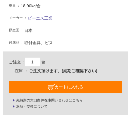
18.90kg/台
重量
適
し
ピーエス工業
メーカー
て
い
日本
原産国
な
い
取付金具、ビス
付属品
屋
内
ご注文：
台
壁・
在庫
ご注文頂けます。(納期ご確認下さい)
屋
外
カートに入れる
壁・
浴
先納期の大口案件在庫問い合わせはこちら
返品・交換について
室
壁
使