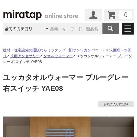
カート
マイページ
商品カテゴリ
建材・住宅設備の通販ならミラタップ（旧サンワカンパニー）
洗面所・水回
り
洗面アクセサリー
タオルウォーマー
ユッカタオルウォーマー ブルーグ
施工事例
洗面所・水回り
タイル
レー 右スイッチ YAE08
ショールーム
施工事例
法人案件納入事例
ユッカタオルウォーマー ブルーグレー
キッチン
浴室（風呂・
バスルー
ム）・
トイレ
ショールームの
ご案内
東京
ショールーム
右スイッチ YAE08
ミラタップ
のあるくらし
お客様訪問
インタビュー
ドア（扉）・
建具・玄関
サポート
扉
エクステリア
（外構）
大阪
ショールーム
仙台
ショールーム
店舗・施設事例
お気に入りに登録
その他サービス
ご利用ガイド
初めての方へ
ウッドデッキ
フローリング・
床材
名古屋
ショールーム
京都
ショールーム
ミラタップと
創る家
工事会社紹介
Coziコンシ
よくある質問
お問い合わせ
ASOLIE
ェルジュ
収納
インテリア・
家具
福岡
ショールーム
札幌スマート
ショールー