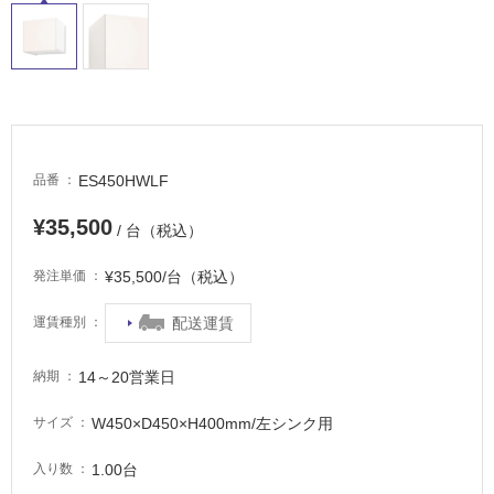
非
常
に
適
し
て
い
る
ES450HWLF
品番
適
¥35,500
/ 台（税込）
し
て
¥35,500/台（税込）
発注単価
い
る
配送運賃
運賃種別
が
注
意
14～20営業日
納期
が
W450×D450×H400mm/左シンク用
サイズ
必
要
1.00台
入り数
適