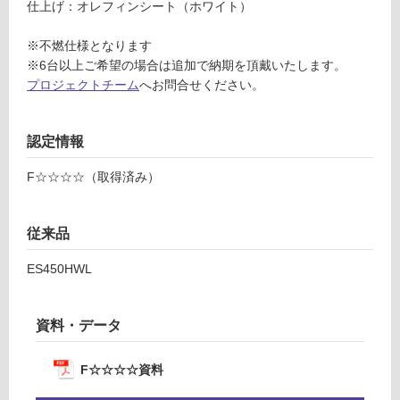
仕上げ：オレフィンシート（ホワイト）
ル
対
キ
応
※不燃仕様となります
ャ
し
※6台以上ご希望の場合は追加で納期を頂戴いたします。
ビ
て
プロジェクトチーム
へお問合せください。
ネ
い
ッ
る
ト
が
認定情報
W
制
45
限
F☆☆☆☆（取得済み）
0/
あ
ホ
り
ワ
の
従来品
イ
為
ト/
ES450HWL
注
左
意
吊
が
資料・データ
元/
必
右
要
不
※
F☆☆☆☆資料
燃
商