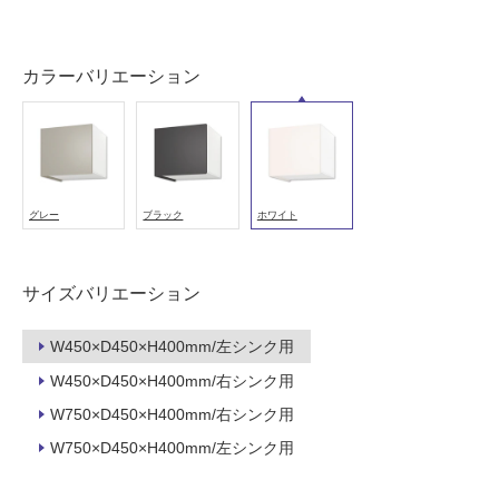
能
使
カラーバリエーション
用
可
能
(寒
冷
地
グレー
ブラック
ホワイト
以
外)
使
サイズバリエーション
用
不
W450×D450×H400mm/左シンク用
可
W450×D450×H400mm/右シンク用
W750×D450×H400mm/右シンク用
W750×D450×H400mm/左シンク用
フ