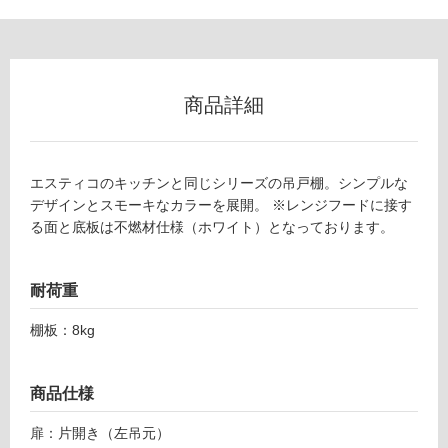
ロ
ー
E
商品詳細
リ
S
4
5
ン
0
エスティコのキッチンと同じシリーズの吊戸棚。シンプルな
H
デザインとスモーキなカラーを展開。 ※レンジフードに接す
グ
W
る面と底板は不燃材仕様（ホワイト）となっております。
L
土足・遮
F
エ
音・床暖
耐荷重
ス
対
テ
棚板：8kg
応
ィ
し
コ
て
商品仕様
ウ
い
ォ
る
扉：片開き（左吊元）
ー