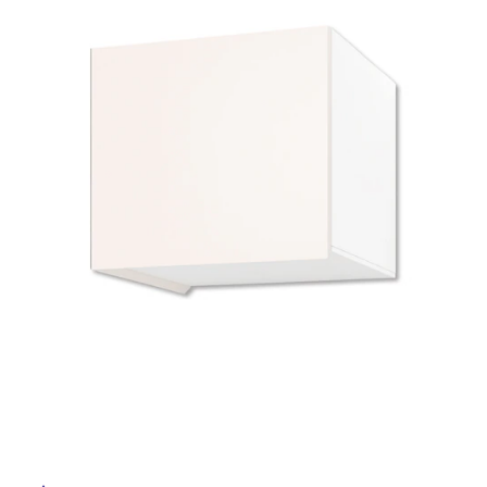
ム
修理お問い合わせ
クレーム公開
イ
自分らしい家づくり
最高のリノベ会社が
みつ
照明
ペット用品
横浜スマート
ショールー
SUVACO
かる
リノベりす
ム
ウェルビーみのお
HDC
説明書・図面検索
水まわり
3年保証
ル
BOX
内装用建材
パネル・壁材
お役立ち情報
住まいの
スタイリング
屋
ロートアイアン
天然石・石材
アイデア
内
ミラタップ
チャンネル
床・
メンテナンス・
施工材
新商品
オンライン相談
屋
外
床・
浴
室
床・
駐
車
場