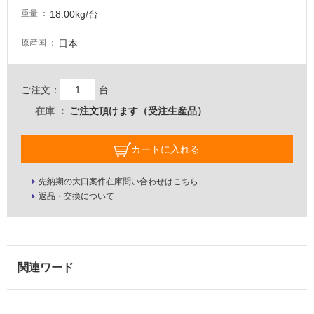
し
18.00kg/台
重量
て
い
日本
原産国
な
い
ご注文：
台
屋
在庫
ご注文頂けます（受注生産品）
内
壁・
カートに入れる
屋
外
先納期の大口案件在庫問い合わせはこちら
返品・交換について
壁・
浴
室
壁
使
用
可