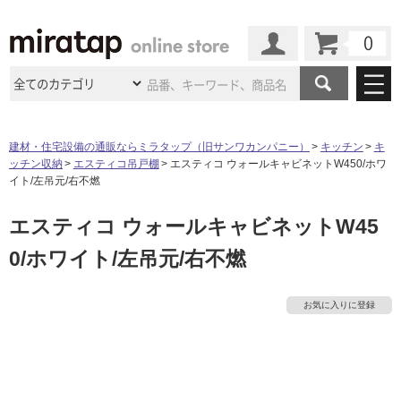
カート
マイページ
商品カテゴリ
建材・住宅設備の通販ならミラタップ（旧サンワカンパニー）
キッチン
キ
ッチン収納
エスティコ吊戸棚
エスティコ ウォールキャビネットW450/ホワ
施工事例
洗面所・水回り
タイル
イト/左吊元/右不燃
ショールーム
施工事例
法人案件納入事例
エスティコ ウォールキャビネットW45
キッチン
浴室（風呂・
バスルー
ム）・
トイレ
ショールームの
ご案内
東京
ショールーム
0/ホワイト/左吊元/右不燃
ミラタップ
のあるくらし
お客様訪問
インタビュー
ドア（扉）・
建具・玄関
サポート
扉
エクステリア
（外構）
大阪
ショールーム
仙台
ショールーム
店舗・施設事例
お気に入りに登録
その他サービス
ご利用ガイド
初めての方へ
ウッドデッキ
フローリング・
床材
名古屋
ショールーム
京都
ショールーム
ミラタップと
創る家
工事会社紹介
Coziコンシ
よくある質問
お問い合わせ
ASOLIE
ェルジュ
タ
収納
インテリア・
家具
福岡
ショールーム
札幌スマート
ショールー