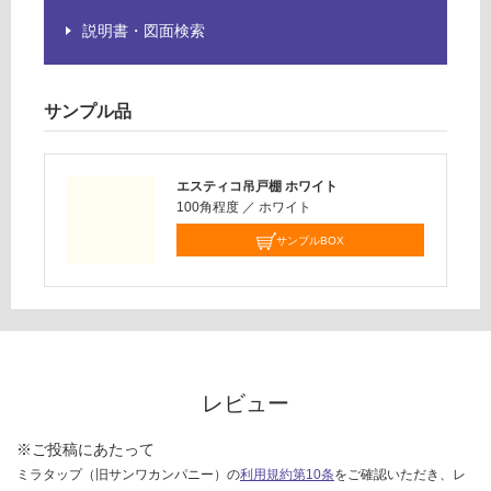
品
運賃表
説明書・図面検索
仕
D
様
欄
を
サンプル品
運
ご
賃
確
合
認
計
エスティコ吊戸棚 ホワイト
く
:
100角程度
／
ホワイト
だ
¥2,
サンプルBOX
さ
58
い
0/
台
対
応
し
て
レビュー
い
な
※ご投稿にあたって
い
ミラタップ（旧サンワカンパニー）の
利用規約第10条
をご確認いただき、レ