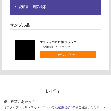
品
運賃表
説明書・図面検索
仕
D
様
欄
を
サンプル品
運
ご
賃
確
合
認
計
エスティコ吊戸棚 ブラック
く
:
100角程度
／
ブラック
だ
¥2,
サンプルBOX
さ
58
い
0/
台
対
応
し
て
レビュー
い
な
※ご投稿にあたって
い
ミラタップ（旧サンワカンパニー）の
利用規約第10条
をご確認いただき、レ