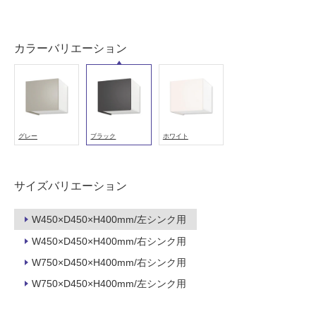
能
使
カラーバリエーション
用
可
能
(寒
冷
地
グレー
ブラック
ホワイト
以
外)
使
サイズバリエーション
用
不
W450×D450×H400mm/左シンク用
可
W450×D450×H400mm/右シンク用
W750×D450×H400mm/右シンク用
W750×D450×H400mm/左シンク用
フ