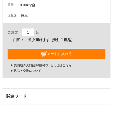
し
18.00kg/台
重量
て
い
日本
原産国
な
い
ご注文：
台
屋
在庫
ご注文頂けます（受注生産品）
内
壁・
カートに入れる
屋
外
先納期の大口案件在庫問い合わせはこちら
返品・交換について
壁・
浴
室
壁
使
用
可