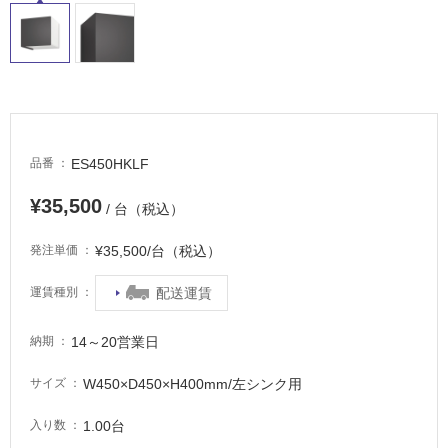
非
常
に
適
し
て
い
る
ES450HKLF
品番
適
¥35,500
/ 台（税込）
し
て
¥35,500/台（税込）
発注単価
い
る
配送運賃
運賃種別
が
注
意
14～20営業日
納期
が
W450×D450×H400mm/左シンク用
サイズ
必
要
1.00台
入り数
適