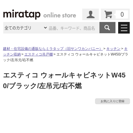
カート
マイページ
商品カテゴリ
建材・住宅設備の通販ならミラタップ（旧サンワカンパニー）
キッチン
キ
ッチン収納
エスティコ吊戸棚
エスティコ ウォールキャビネットW450/ブラ
施工事例
洗面所・水回り
タイル
ック/左吊元/右不燃
ショールーム
施工事例
法人案件納入事例
エスティコ ウォールキャビネットW45
キッチン
浴室（風呂・
バスルー
ム）・
トイレ
ショールームの
ご案内
東京
ショールーム
0/ブラック/左吊元/右不燃
ミラタップ
のあるくらし
お客様訪問
インタビュー
ドア（扉）・
建具・玄関
サポート
扉
エクステリア
（外構）
大阪
ショールーム
仙台
ショールーム
店舗・施設事例
お気に入りに登録
その他サービス
ご利用ガイド
初めての方へ
ウッドデッキ
フローリング・
床材
名古屋
ショールーム
京都
ショールーム
ミラタップと
創る家
工事会社紹介
Coziコンシ
よくある質問
お問い合わせ
ASOLIE
ェルジュ
タ
収納
インテリア・
家具
福岡
ショールーム
札幌スマート
ショールー