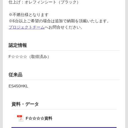
仕上げ：オレフィンシート（ブラック）
ル
対
キ
応
※不燃仕様となります
ャ
し
※6台以上ご希望の場合は追加で納期を頂戴いたします。
ビ
て
プロジェクトチーム
へお問合せください。
ネ
い
ッ
る
ト
が
認定情報
W
制
45
限
F☆☆☆☆（取得済み）
0/
あ
ブ
り
ラ
の
従来品
ッ
為
ク/
ES450HKL
注
左
意
吊
が
資料・データ
元/
必
右
要
不
※
F☆☆☆☆資料
燃
商