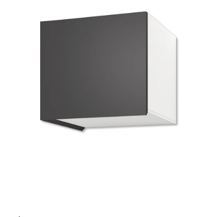
ム
修理お問い合わせ
クレーム公開
イ
自分らしい家づくり
最高のリノベ会社が
みつ
照明
ペット用品
横浜スマート
ショールー
SUVACO
かる
リノベりす
ム
ウェルビーみのお
HDC
説明書・図面検索
水まわり
3年保証
ル
BOX
内装用建材
パネル・壁材
お役立ち情報
住まいの
スタイリング
屋
ロートアイアン
天然石・石材
アイデア
内
ミラタップ
チャンネル
床・
メンテナンス・
施工材
新商品
オンライン相談
屋
外
床・
浴
室
床・
駐
車
場