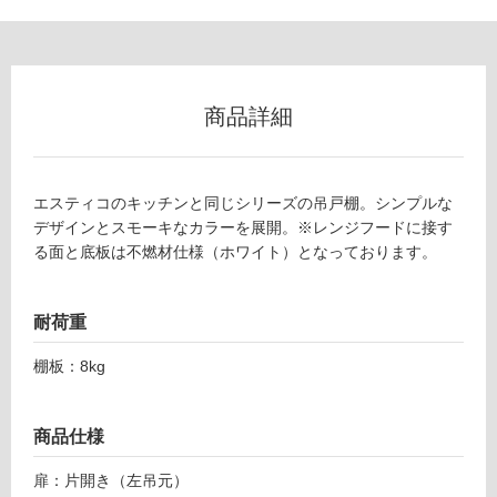
ロ
ー
E
商品詳細
リ
S
4
5
ン
0
エスティコのキッチンと同じシリーズの吊戸棚。シンプルな
H
デザインとスモーキなカラーを展開。※レンジフードに接す
グ
K
る面と底板は不燃材仕様（ホワイト）となっております。
L
土足・遮
F
エ
音・床暖
耐荷重
ス
対
テ
棚板：8kg
応
ィ
し
コ
て
商品仕様
ウ
い
ォ
る
扉：片開き（左吊元）
ー