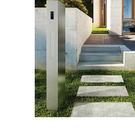
タイル
フローリ
ング
屋内床・
屋外床・