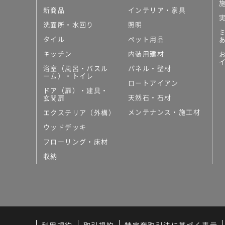
新商品
インテリア・家具
洗面所・水回り
照明
タイル
ペット用品
キッチン
内装用建材
浴室（風呂・バスル
パネル・壁材
ーム）・トイレ
ロートアイアン
ドア（扉）・建具・
天然石・石材
玄関扉
メンテナンス・施工材
エクステリア（外構）
ウッドデッキ
フローリング・床材
収納