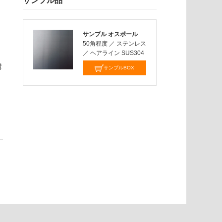
サンプル品
サンプル オスポール
50角程度
／
ステンレス
／
ヘアライン SUS304
購
サンプルBOX