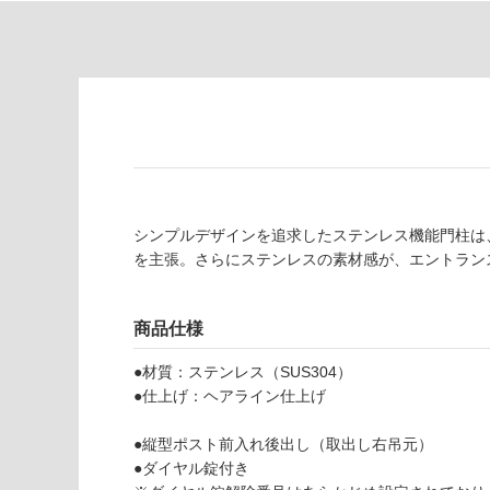
の
必
為
要
注
適
意
し
が
て
必
い
要
な
※
い
商
屋内壁・屋外
品
シンプルデザインを追求したステンレス機能門柱は
壁・浴室壁
仕
を主張。さらにステンレスの素材感が、エントラン
様
使用可
欄
能
を
商品仕様
ご
使用可
確
●材質：ステンレス（SUS304）
能
認
●仕上げ：ヘアライン仕上げ
(寒冷地
く
以外)
だ
●縦型ポスト前入れ後出し（取出し右吊元）
さ
●ダイヤル錠付き
使用不