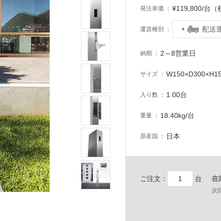
¥119,800/台
発注単価
配送
運賃種別
2～8営業日
納期
W150×D300×
サイズ
1.00台
入り数
18.40kg/台
重量
日本
原産国
ご注文：
台
在
次