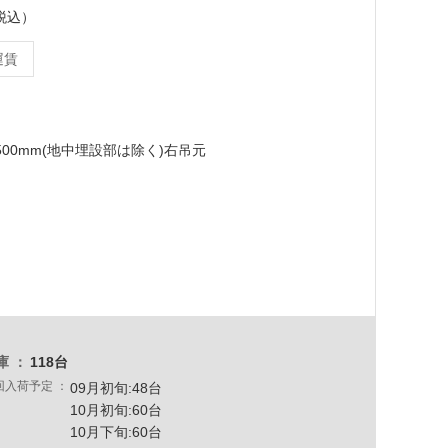
（税込）
運賃
H1500mm(地中埋設部は除く)右吊元
庫
118台
回入荷予定
09月初旬:48台
10月初旬:60台
10月下旬:60台