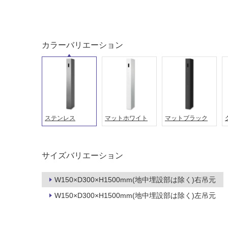
土足・遮
浴室床・
音・床暖
駐車場
対
非
カラーバリエーション
応
常
し
に
て
適
い
し
る
て
い
対
る
ステンレス
マットホワイト
マットブラック
応
し
適
て
し
い
サイズバリエーション
て
る
い
が
る
W150×D300×H1500mm(地中埋設部は除く)右吊元
制
が
W150×D300×H1500mm(地中埋設部は除く)左吊元
限
注
あ
意
り
が