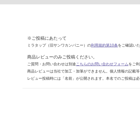
し
右
吊
元
※ご投稿にあたって
運賃表
D
ミラタップ（旧サンワカンパニー）の
利用規約第10条
をご確認い
商品レビューのみご投稿ください。
運
ご質問・お問い合わせは別途
こちらのお問い合わせフォーム
をご利
賃
商品レビューは当社で加工・加筆ができません。個人情報の記載等
合
レビュー投稿時には「名前」が公開されます。本名でのご投稿は必
計
:
¥2,
58
0/
台