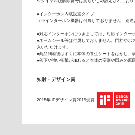
い
※ダイヤル錠解除番号はあらかじめ設定されており
可
対
●インターホン内蔵設置タイプ
応
（※インターホン機器は付属しておりません。別途
し
て
●対応インターホンにつきましては、対応インター
い
●ネームシール等は付属しておりません。門柱やポ
な
E
入いただけます。
い
X
●商品到着後はすぐに本体の養生シートをはがし、
0
●落下や強い衝撃が加わると本体の変形や凹みの原
7
0
0
知財・デザイン賞
9
オ
ス
2015
年
iFデザイン賞2015
受賞
ポ
ー
ル
取
出