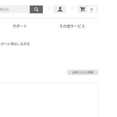
マイページ
カート
サポート
その他サービス
スポール 取出し右吊元
お気に入りに登録
）