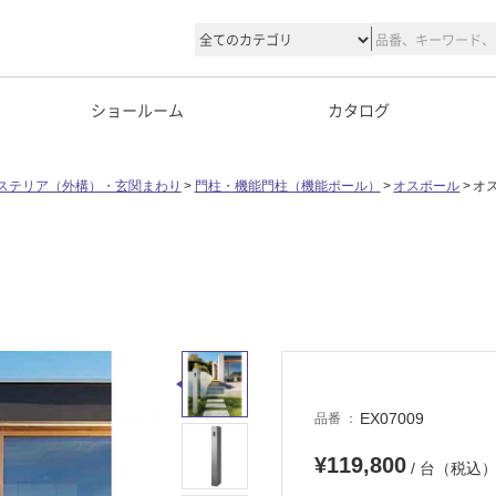
ショールーム
カタログ
ステリア（外構）・玄関まわり
門柱・機能門柱（機能ポール）
オスポール
オ
EX07009
品番
¥119,800
/ 台（税込