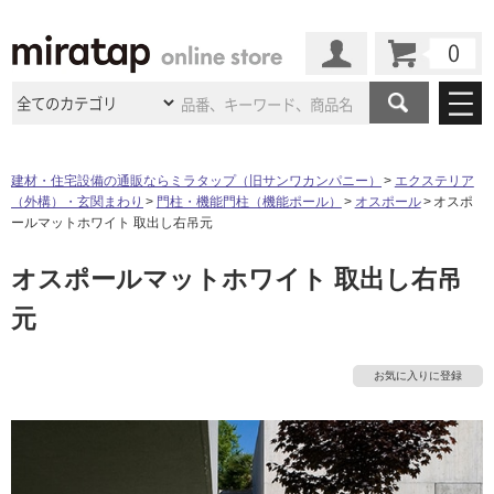
カート
マイページ
商品カテゴリ
建材・住宅設備の通販ならミラタップ（旧サンワカンパニー）
エクステリア
（外構）・玄関まわり
門柱・機能門柱（機能ポール）
オスポール
オスポ
施工事例
洗面所・水回り
タイル
ールマットホワイト 取出し右吊元
ショールーム
施工事例
法人案件納入事例
オスポールマットホワイト 取出し右吊
キッチン
浴室（風呂・
バスルー
ム）・
トイレ
ショールームの
ご案内
東京
ショールーム
元
ミラタップ
のあるくらし
お客様訪問
インタビュー
ドア（扉）・
建具・玄関
サポート
扉
エクステリア
（外構）
大阪
ショールーム
仙台
ショールーム
店舗・施設事例
お気に入りに登録
その他サービス
ご利用ガイド
初めての方へ
ウッドデッキ
フローリング・
床材
名古屋
ショールーム
京都
ショールーム
ミラタップと
創る家
工事会社紹介
Coziコンシ
よくある質問
お問い合わせ
ASOLIE
ェルジュ
収納
インテリア・
家具
福岡
ショールーム
札幌スマート
ショールー