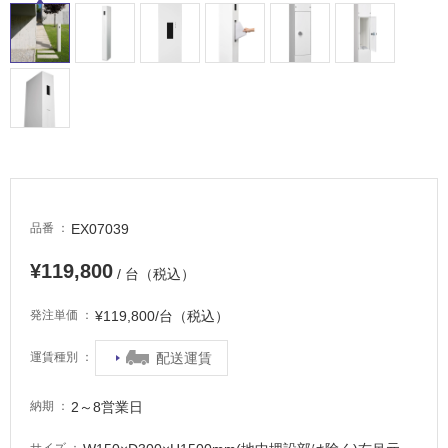
床・
駐
車
場
非
常
に
適
し
EX07039
品番
て
い
¥119,800
/ 台（税込）
る
適
¥119,800/台（税込）
発注単価
し
て
配送運賃
運賃種別
い
る
2～8営業日
納期
が
注