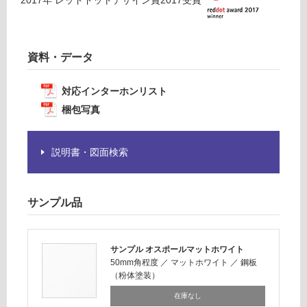
運賃表
が
D
必
要
資料・データ
※
運
商
賃
品
対応インターホンリスト
合
仕
計
梱包写真
様
:
欄
¥2,
を
説明書・図面検索
58
ご
0/
確
台
認
サンプル品
く
だ
さ
サンプル オスポールマットホワイト
い
50mm角程度
／
マットホワイト
／
鋼板
（粉体塗装）
対
応
在庫なし