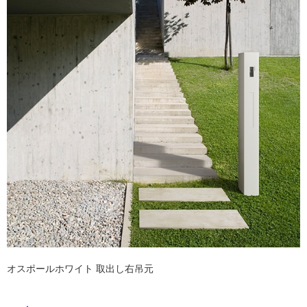
ム
修理お問い合わせ
クレーム公開
自分らしい家づくり
最高のリノベ会社が
みつ
照明
ペット用品
横浜スマート
ショールー
SUVACO
かる
リノベりす
ム
ウェルビーみのお
HDC
説明書・図面検索
水まわり
3年保証
BOX
内装用建材
パネル・壁材
タ
お役立ち情報
住まいの
スタイリング
ロートアイアン
天然石・石材
アイデア
イ
ミラタップ
チャンネル
メンテナンス・
施工材
新商品
ル
オンライン相談
屋
内
床・
屋
外
床・
オスポールホワイト 取出し右吊元
浴
室