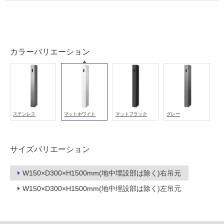
室
壁
使
用
カラーバリエーション
可
能
使
用
可
ステンレス
マットホワイト
マットブラック
グレー
能
(寒
冷
サイズバリエーション
地
以
外)
W150×D300×H1500mm(地中埋設部は除く)右吊元
W150×D300×H1500mm(地中埋設部は除く)左吊元
使
用
不
可