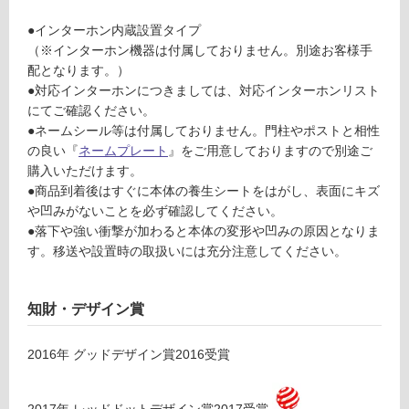
3
応
9
●インターホン内蔵設置タイプ
し
オ
（※インターホン機器は付属しておりません。別途お客様手
て
ス
配となります。）
い
ポ
●対応インターホンにつきましては、対応インターホンリスト
る
ー
にてご確認ください。
ル
対
●ネームシール等は付属しておりません。門柱やポストと相性
マ
応
の良い『
ネームプレート
』をご用意しておりますので別途ご
ッ
し
購入いただけます。
ト
て
●商品到着後はすぐに本体の養生シートをはがし、表面にキズ
ホ
い
や凹みがないことを必ず確認してください。
ワ
る
●落下や強い衝撃が加わると本体の変形や凹みの原因となりま
イ
が
す。移送や設置時の取扱いには充分注意してください。
ト
制
取
限
出
あ
知財・デザイン賞
し
り
右
の
2016
年
グッドデザイン賞2016
受賞
吊
為
元
注
意
2017
年
レッドドットデザイン賞2017
受賞