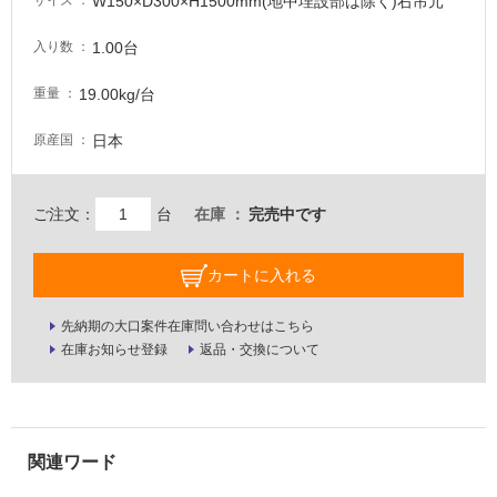
W150×D300×H1500mm(地中埋設部は除く)右吊元
サイズ
意
が
1.00台
入り数
必
要
19.00kg/台
重量
適
日本
原産国
し
て
い
ご注文：
台
在庫
完売中です
な
い
カートに入れる
屋
先納期の大口案件在庫問い合わせはこちら
内
在庫お知らせ登録
返品・交換について
壁・
屋
外
壁・
浴