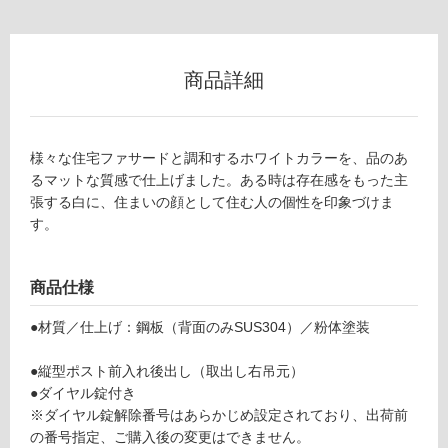
商品詳細
フ
ロ
様々な住宅ファサードと調和するホワイトカラーを、品のあ
るマットな質感で仕上げました。ある時は存在感をもった主
ー
張する白に、住まいの顔として住む人の個性を印象づけま
す。
リ
ン
商品仕様
●材質／仕上げ：鋼板（背面のみSUS304）／粉体塗装
グ
E
X
●縦型ポスト前入れ後出し（取出し右吊元）
土足・遮
0
●ダイヤル錠付き
7
音・床暖
※ダイヤル錠解除番号はあらかじめ設定されており、出荷前
0
の番号指定、ご購入後の変更はできません。
対