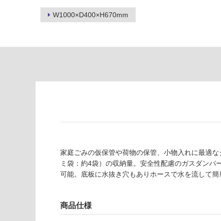
の
必
W1000×D400×H670mm
為
要
注
適
意
し
が
て
必
い
要
な
※
い
商
屋内壁・屋外
品
壁・浴室壁
仕
様
使用可
欄
能
を
家庭ごみの仮保管や荷物の保管、小物入れに最適なクリ
ご
ミ袋：約4袋）の収納量。安全性配慮のガスダンパ
使用可
確
可能。底板に水抜き穴もありホースで水を流して簡
能
認
(寒冷地
く
以外)
だ
商品仕様
さ
使用不