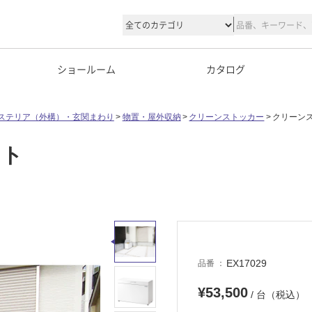
ショールーム
カタログ
ステリア（外構）・玄関まわり
物置・屋外収納
クリーンストッカー
クリーン
イト
EX17029
品番
¥53,500
/ 台（税込）