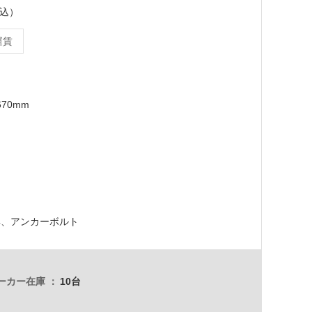
税込）
運賃
670mm
具、アンカーボルト
ーカー在庫
10台