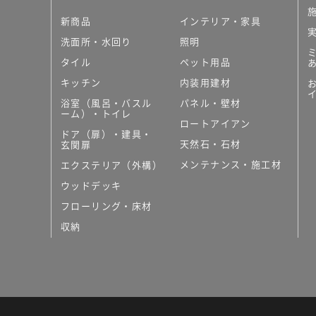
新商品
インテリア・家具
洗面所・水回り
照明
タイル
ペット用品
キッチン
内装用建材
浴室（風呂・バスル
パネル・壁材
ーム）・トイレ
ロートアイアン
ドア（扉）・建具・
天然石・石材
玄関扉
メンテナンス・施工材
エクステリア（外構）
ウッドデッキ
フローリング・床材
収納