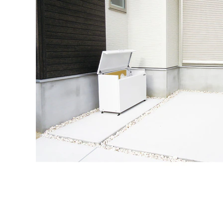
タイル
フローリ
ング
屋内床・
屋外床・