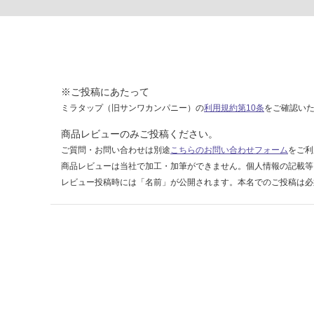
ー
ホ
ワ
イ
ト
※ご投稿にあたって
運賃表
ミラタップ（旧サンワカンパニー）の
利用規約第10条
をご確認い
J
商品レビューのみご投稿ください。
ご質問・お問い合わせは別途
こちらのお問い合わせフォーム
をご利
運
商品レビューは当社で加工・加筆ができません。個人情報の記載等
賃
レビュー投稿時には「名前」が公開されます。本名でのご投稿は必
合
計
:
¥3,
75
0/
台