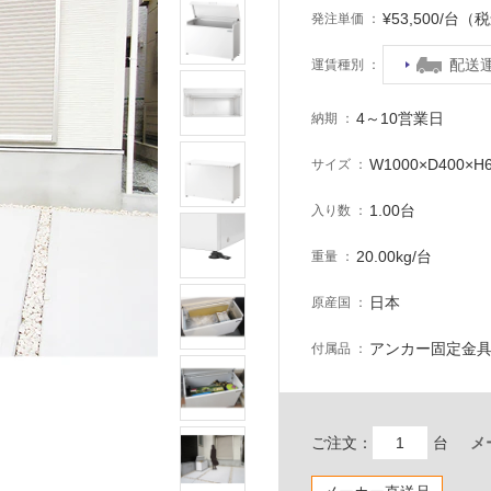
¥53,500/台（
発注単価
配送
運賃種別
4～10営業日
納期
W1000×D400×H
サイズ
1.00台
入り数
20.00kg/台
重量
日本
原産国
アンカー固定金
付属品
ご注文：
台
メ