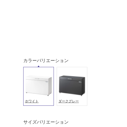
土足・遮
浴室床・
音・床暖
駐車場
対
非
応
常
し
に
て
適
い
し
る
て
い
カラーバリエーション
対
る
応
し
適
て
し
い
て
る
い
が
る
ホワイト
ダークグレー
制
が
限
注
あ
意
サイズバリエーション
り
が