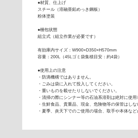
い
●材質、仕上げ
可
スチール（溶融亜鉛めっき鋼板）
対
粉体塗装
応
し
●梱包状態
て
組立式（組立作業が必要です）
い
E
な
X
有効庫内サイズ：W900×D350×H570mm
い
1
容量：200L（45Lゴミ袋集積目安：約4袋）
7
0
●使用上の注意
2
・防滴機構ではありません。
9
・ごみは袋に入れて投入してください。
ク
・重いものを載せたりしないでください。
リ
・清掃の際にシンナー等の石油系溶剤は絶対に使用
ー
・生鮮食品、貴重品、現金、危険物等の保管はしな
ン
・夏季、炎天下でのご使用の場合、取手や本体など
ス
ト
ッ
カ