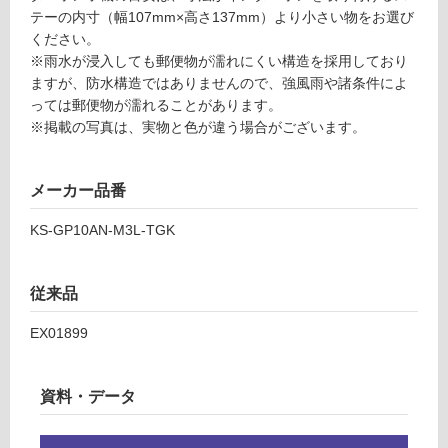
運
ご
テーの内寸（幅107mm×高さ137mm）より小さい物をお選び
賃
確
ください。
合
認
※雨水が浸入しても郵便物が濡れにくい構造を採用しており
計
く
ますが、防水構造ではありませんので、強風雨や諸条件によ
:
だ
っては郵便物が濡れることがあります。
¥5,
さ
※掲載の写真は、実物と色が違う場合がございます。
04
い
0/
対
台
メーカー品番
応
し
KS-GP10AN-M3L-TGK
て
い
な
従来品
い
EX01899
資料・データ