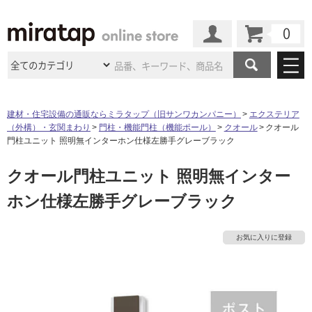
カート
マイページ
商品カテゴリ
建材・住宅設備の通販ならミラタップ（旧サンワカンパニー）
エクステリア
（外構）・玄関まわり
門柱・機能門柱（機能ポール）
クオール
クオール
施工事例
洗面所・水回り
タイル
門柱ユニット 照明無インターホン仕様左勝手グレーブラック
ショールーム
施工事例
法人案件納入事例
クオール門柱ユニット 照明無インター
キッチン
浴室（風呂・
バスルー
ム）・
トイレ
ショールームの
ご案内
東京
ショールーム
ホン仕様左勝手グレーブラック
ミラタップ
のあるくらし
お客様訪問
インタビュー
ドア（扉）・
建具・玄関
サポート
扉
エクステリア
（外構）
大阪
ショールーム
仙台
ショールーム
店舗・施設事例
お気に入りに登録
その他サービス
ご利用ガイド
初めての方へ
ウッドデッキ
フローリング・
床材
名古屋
ショールーム
京都
ショールーム
ミラタップと
創る家
工事会社紹介
Coziコンシ
よくある質問
お問い合わせ
ASOLIE
ェルジュ
収納
インテリア・
家具
福岡
ショールーム
札幌スマート
ショールー