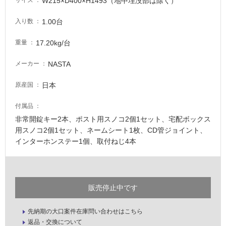
W215×D400×H1493（地中埋没部は除く）
サイズ
て
い
1.00台
入り数
る
適
17.20kg/台
重量
し
て
NASTA
メーカー
い
る
日本
原産国
が
付属品
注
意
非常開錠キー2本、ポスト用スノコ2個1セット、宅配ボックス
が
用スノコ2個1セット、ネームシート1枚、CD管ジョイント、
必
インターホンステー1個、取付ねじ4本
要
適
し
販売停止中です
て
い
先納期の大口案件在庫問い合わせはこちら
な
返品・交換について
い