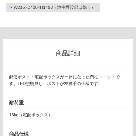
能
W215×D400×H1493（地中埋没部は除く）
(寒
冷
地
以
外)
使
用
商品詳細
不
可
郵便ポスト・宅配ボックスが一体になった門柱ユニットで
す。LED照明無し、ポストが左勝手の仕様です。
フ
耐荷重
ロ
15kg（宅配ボックス）
ー
E
X
商品仕様