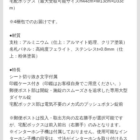
宅配ボックス（最大受取可能サイズH44cm×W13cm×D33c
タ
る
m）
ー
が
ホ
制
※4梱包でのお届けです。
ン
限
仕
あ
●材質
様
り
支柱：アルミニウム（仕上：アルマイト処理、クリア塗装）
左
の
名札パネル：高純度フェライト、ステンレスt=0.8mm（仕
勝
為
上：粉体塗装）
手
注
グ
意
●特長
レ
が
シート切り抜き文字付属
ー
必
印鑑ケース付き（印鑑はお客様自身でご用意ください。）
ブ
要
郵便ポスト部は開錠・施錠のスムーズさを追求した専用大型
ラ
※
ダイヤル錠
ッ
商
宅配ボックス部は電気不要のメカ式のプッシュボタン錠前
ク
品
仕
※郵便ポストは投入・取出方向の左右勝手が選択可能です
運賃表
様
が、宅配ボックスは前入前出（右勝手）のみとなります。
U
欄
※インターホン子機は付属しておりません。使用可能なイン
を
ターホン子機の目安は、寸法がインターホンを取り付けるス