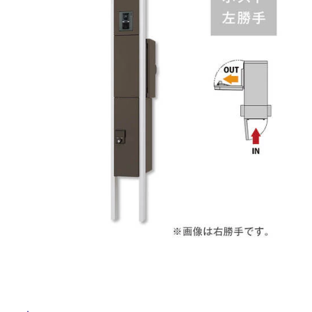
ム
修理お問い合わせ
クレーム公開
自分らしい家づくり
最高のリノベ会社が
みつ
照明
ペット用品
横浜スマート
ショールー
SUVACO
かる
リノベりす
ム
ウェルビーみのお
HDC
説明書・図面検索
水まわり
3年保証
BOX
内装用建材
パネル・壁材
お役立ち情報
住まいの
スタイリング
ロートアイアン
天然石・石材
アイデア
ミラタップ
チャンネル
メンテナンス・
施工材
新商品
オンライン相談
タ
イ
ル