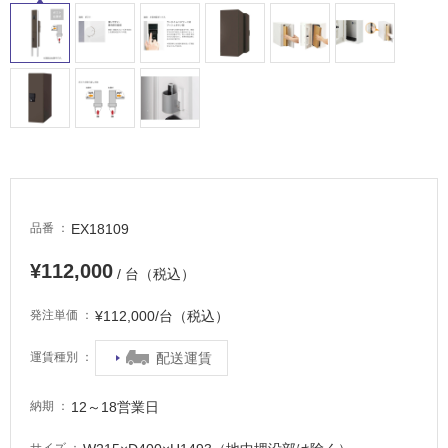
屋
内
床・
屋
外
床・
浴
室
床・
EX18109
品番
駐
¥112,000
/ 台（税込）
車
場
¥112,000/台（税込）
発注単価
非
配送運賃
運賃種別
常
に
12～18営業日
納期
適
し