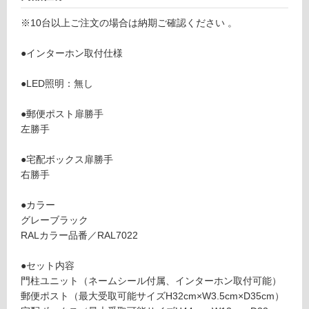
リ
1
※10台以上ご注文の場合は納期ご確認ください 。
8
ン
1
●インターホン取付仕様
0
グ
9
●LED照明：無し
ク
オ
土足・遮
●郵便ポスト扉勝手
ー
音・床暖
左勝手
ル
門
対
●宅配ボックス扉勝手
柱
応
右勝手
ユ
し
ニ
て
●カラー
ッ
い
グレーブラック
ト
る
RALカラー品番／RAL7022
照
対
明
応
●セット内容
無
し
門柱ユニット（ネームシール付属、インターホン取付可能）
イ
て
郵便ポスト（最大受取可能サイズH32cm×W3.5cm×D35cm）
ン
い