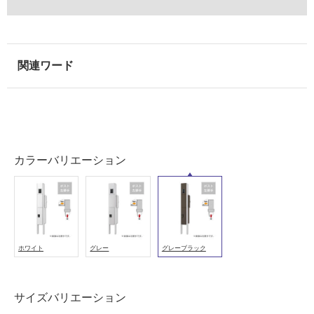
屋
内
壁・
屋
外
壁・
浴
カラーバリエーション
室
壁
使
用
可
能
ホワイト
グレー
グレーブラック
使
用
サイズバリエーション
可