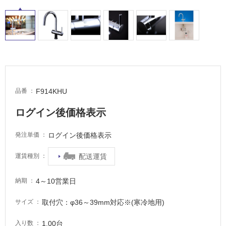
F914KHU
品番
ログイン後価格表示
ログイン後価格表示
発注単価
配送運賃
運賃種別
4～10営業日
納期
取付穴：φ36～39mm対応※(寒冷地用)
サイズ
タ
1.00台
入り数