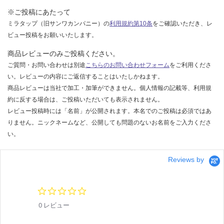
※ご投稿にあたって
ミラタップ（旧サンワカンパニー）の
利用規約第10条
をご確認いただき、レ
ビュー投稿をお願いいたします。
商品レビューのみご投稿ください。
ご質問・お問い合わせは別途
こちらのお問い合わせフォーム
をご利用くださ
い。レビューの内容にご返信することはいたしかねます。
商品レビューは当社で加工・加筆ができません。個人情報の記載等、利用規
約に反する場合は、ご投稿いただいても表示されません。
レビュー投稿時には「名前」が公開されます。本名でのご投稿は必須ではあ
りません。ニックネームなど、公開しても問題のないお名前をご入力くださ
い。
Reviews by
0.
0
0 レビュー
s
t
a