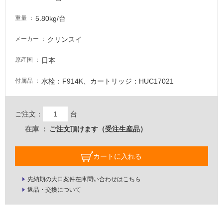
イ
5.80kg/台
重量
ル
クリンスイ
メーカー
屋
日本
原産国
内
床・
水栓：F914K、カートリッジ：HUC17021
付属品
屋
外
ご注文：
台
床・
在庫
ご注文頂けます（受注生産品）
浴
室
カートに入れる
床・
駐
先納期の大口案件在庫問い合わせはこちら
車
返品・交換について
場
非