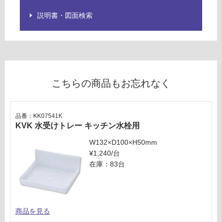
仕
H
説明書・図面検索
様
U
欄
を
運賃無
ご
料(離
確
島除
認
く)
こちらの商品もお忘れなく
く
だ
運
さ
賃
い
品番：KK07541K
合
KVK 水受けトレー キッチン水栓用
対
計
応
W132×D100×H50mm
:
し
¥1,240/台
¥0/
て
在庫：83台
台
い
な
い
商品を見る