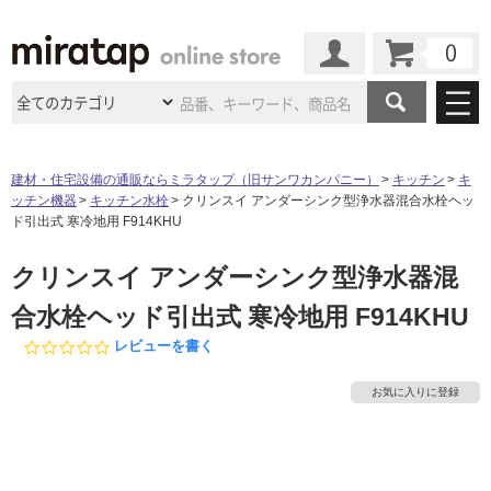
カート
マイページ
商品カテゴリ
建材・住宅設備の通販ならミラタップ（旧サンワカンパニー）
キッチン
キ
ッチン機器
キッチン水栓
クリンスイ アンダーシンク型浄水器混合水栓ヘッ
施工事例
洗面所・水回り
タイル
ド引出式 寒冷地用 F914KHU
ショールーム
施工事例
法人案件納入事例
クリンスイ アンダーシンク型浄水器混
キッチン
浴室（風呂・
バスルー
ム）・
トイレ
ショールームの
ご案内
東京
ショールーム
合水栓ヘッド引出式 寒冷地用 F914KHU
ミラタップ
のあるくらし
お客様訪問
インタビュー
ドア（扉）・
建具・玄関
サポート
0.
レビューを書く
扉
エクステリア
（外構）
大阪
ショールーム
仙台
ショールーム
0
店舗・施設事例
s
その他サービス
お気に入りに登録
ご利用ガイド
初めての方へ
t
ウッドデッキ
フローリング・
床材
a
名古屋
ショールーム
京都
ショールーム
r
ミラタップと
創る家
工事会社紹介
Coziコンシ
よくある質問
お問い合わせ
r
ASOLIE
ェルジュ
収納
インテリア・
家具
a
福岡
ショールーム
札幌スマート
ショールー