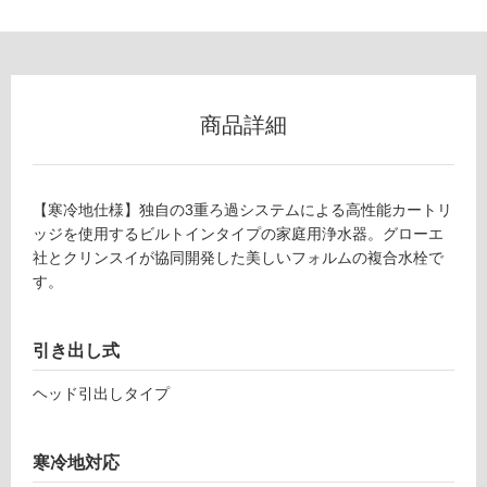
て
い
な
い
商品詳細
屋
内
壁・
【寒冷地仕様】独自の3重ろ過システムによる高性能カートリ
屋
ッジを使用するビルトインタイプの家庭用浄水器。グローエ
社とクリンスイが協同開発した美しいフォルムの複合水栓で
外
す。
壁・
浴
室
引き出し式
壁
ヘッド引出しタイプ
使
用
可
寒冷地対応
能