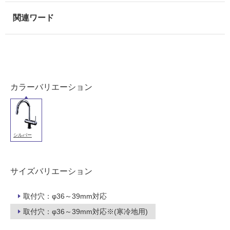
常
に
適
し
て
い
る
カラーバリエーション
適
し
て
い
る
シルバー
が
注
意
サイズバリエーション
が
必
取付穴：φ36～39mm対応
要
取付穴：φ36～39mm対応※(寒冷地用)
適
し