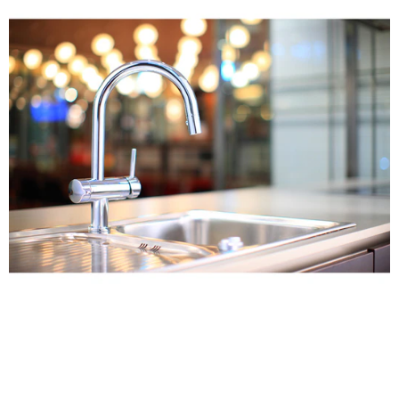
t
ム
修理お問い合わせ
クレーム公開
i
自分らしい家づくり
最高のリノベ会社が
みつ
照明
ペット用品
n
横浜スマート
ショールー
SUVACO
かる
リノベりす
g
ム
ウェルビーみのお
HDC
説明書・図面検索
水まわり
3年保証
BOX
内装用建材
パネル・壁材
お役立ち情報
住まいの
スタイリング
ロートアイアン
天然石・石材
アイデア
ミラタップ
チャンネル
メンテナンス・
施工材
新商品
オンライン相談