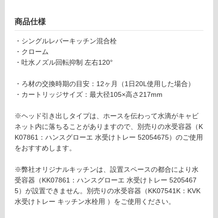
9
1
ー
商品仕様
4
K
・シングルレバーキッチン混合栓
リ
H
・クローム
U
・吐水ノズル回転抑制 左右120°
ン
ク
リ
・ろ材の交換時期の目安：12ヶ月（1日20L使用した場合）
グ
ン
・カートリッジサイズ：最大径105×高さ217mm
ス
イ
※ヘッド引き出しタイプは、ホースを伝わって水滴がキャビ
土足・遮
ア
ネット内に落ちることがありますので、別売りの水受容器（K
音・床暖
ン
K07861：ハンスグローエ 水受けトレー 52054675）のご使用
ダ
をおすすめします。
対
ー
応
シ
※弊社オリジナルキッチンは、設置スペースの都合により水
し
ン
受容器（KK07861：ハンスグローエ 水受けトレー 5205467
て
ク
5）が設置できません。別売りの水受容器（KK07541K：KVK
い
型
水受けトレー キッチン水栓用 ）をご使用ください。
る
浄
対