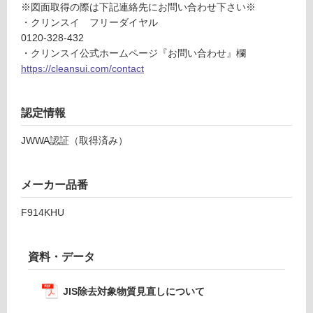
水
※図面取得の際は下記連絡先にお問い合わせ下さい※
応
器
・クリンスイ フリーダイヤル
し
混
0120-328-432
て
合
・クリンスイ公式ホームページ『お問い合わせ』欄
い
水
https://cleansui.com/contact
る
栓
が
ヘ
制
ッ
認定情報
限
ド
あ
JWWA認証（取得済み）
引
り
出
の
式
為
メーカー品番
寒
注
冷
F914KHU
意
地
が
用
必
F
資料・データ
要
9
※
1
商
JIS除去対象物質見直しについて
4
品
K