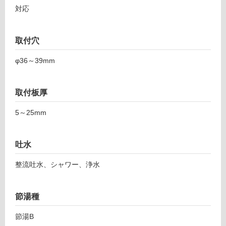
対応
使
用
可
取付穴
能
(寒
φ36～39mm
冷
地
取付板厚
以
外)
5～25mm
使
用
不
吐水
可
整流吐水、シャワー、浄水
節湯種
フ
節湯B
F
ロ