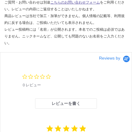
ご質問・お問い合わせは別途
こちらのお問い合わせフォーム
をご利用くださ
い。レビューの内容にご返信することはいたしかねます。
商品レビューは当社で加工・加筆ができません。個人情報の記載等、利用規
約に反する場合は、ご投稿いただいても表示されません。
レビュー投稿時には「名前」が公開されます。本名でのご投稿は必須ではあ
りません。ニックネームなど、公開しても問題のないお名前をご入力くださ
い。
Reviews by
0.
0
0 レビュー
s
t
a
r
レビューを書く
r
a
t
i
n
g