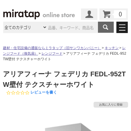
カート
マイページ
商品カテゴリ
建材・住宅設備の通販ならミラタップ（旧サンワカンパニー）
キッチン
レ
ンジフード（換気扇）
レンジフード
アリアフィーナ フェデリカ FEDL-952
施工事例
洗面所・水回り
タイル
TW壁付 テクスチャーホワイト
ショールーム
施工事例
法人案件納入事例
アリアフィーナ フェデリカ FEDL-952T
キッチン
浴室（風呂・
バスルー
ム）・
トイレ
ショールームの
ご案内
東京
ショールーム
W壁付 テクスチャーホワイト
ミラタップ
のあるくらし
お客様訪問
インタビュー
ドア（扉）・
建具・玄関
サポート
0.
レビューを書く
扉
エクステリア
（外構）
大阪
ショールーム
仙台
ショールーム
0
店舗・施設事例
s
その他サービス
お気に入りに登録
ご利用ガイド
初めての方へ
t
ウッドデッキ
フローリング・
床材
a
名古屋
ショールーム
京都
ショールーム
r
ミラタップと
創る家
工事会社紹介
Coziコンシ
よくある質問
お問い合わせ
r
ASOLIE
ェルジュ
収納
インテリア・
家具
a
福岡
ショールーム
札幌スマート
ショールー