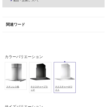
返品・交換について
し
て
い
る
適
し
て
い
る
が
カラーバリエーション
注
意
が
必
要
適
ステンレス色
テクスチャーブラ
テクスチャーホワ
ック
イト
し
て
い
サイズバリエーション