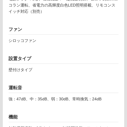
可
コラン運転、省電力の高輝度白色LED照明搭載、リモコンス
能
イッチ対応（別売）
(寒
冷
地
ファン
以
シロッコファン
外)
使
用
設置タイプ
不
可
壁付けタイプ
運転音
フ
強：47dB、中：35dB、弱：30dB、常時換気：24dB
ロ
F
機能
E
ー
D