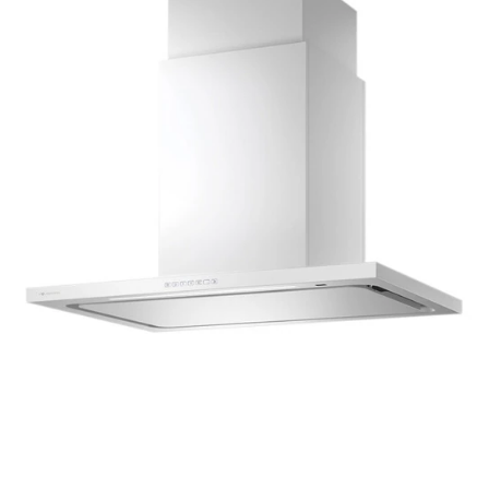
t
ム
修理お問い合わせ
クレーム公開
i
自分らしい家づくり
最高のリノベ会社が
みつ
照明
ペット用品
n
横浜スマート
ショールー
SUVACO
かる
リノベりす
g
ム
ウェルビーみのお
HDC
説明書・図面検索
水まわり
3年保証
BOX
内装用建材
パネル・壁材
お役立ち情報
住まいの
スタイリング
ロートアイアン
天然石・石材
アイデア
ミラタップ
チャンネル
メンテナンス・
施工材
新商品
オンライン相談