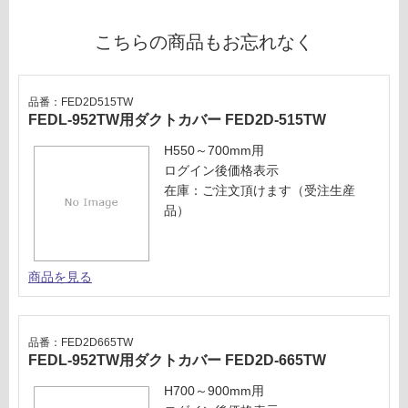
運賃表
を
U
ご
こちらの商品もお忘れなく
確
運
認
賃
く
品番：FED2D515TW
合
だ
FEDL-952TW用ダクトカバー FED2D-515TW
計
さ
H550～700mm用
:
い
ログイン後価格表示
¥5,
対
在庫：ご注文頂けます（受注生産
04
応
品）
0/
し
台
て
い
商品を見る
な
い
品番：FED2D665TW
FEDL-952TW用ダクトカバー FED2D-665TW
H700～900mm用