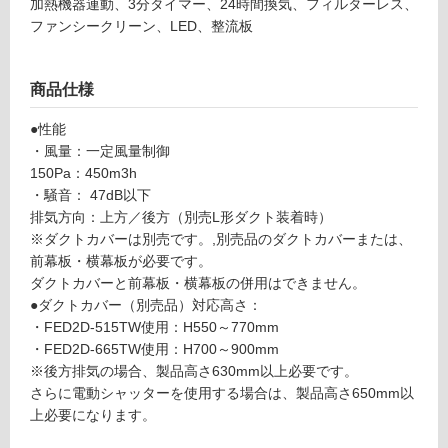
加熱機器連動、3分タイマー、24時間換気、フィルターレス、
L
ファンシークリーン、LED、整流板
リ
9
5
ン
2
商品仕様
T
グ
W
●性能
ア
・風量：一定風量制御
リ
150Pa：450m3h
土足・遮
ア
・騒音： 47dB以下
音・床暖
フ
排気方向：上方／後方（別売L形ダクト装着時）
ィ
※ダクトカバーは別売です。,別売品のダクトカバーまたは、
対
ー
前幕板・横幕板が必要です。
応
ナ
ダクトカバーと前幕板・横幕板の併用はできません。
し
フ
●ダクトカバー（別売品）対応高さ：
て
ェ
・FED2D-515TW使用：H550～770mm
い
デ
・FED2D-665TW使用：H700～900mm
る
リ
※後方排気の場合、製品高さ630mm以上必要です。
対
カ
さらに電動シャッターを使用する場合は、製品高さ650mm以
応
F
上必要になります。
し
E