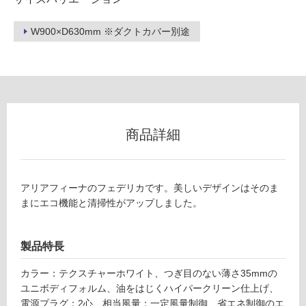
な
い
W900×D630mm ※ダクトカバー別途
屋
内
壁・
屋
外
商品詳細
壁・
浴
室
アリアフィーナのフェデリカです。美しいデザインはそのま
壁
まにエコ機能と清掃性がアップしました。
使
用
製品特長
可
能
カラー：テクスチャーホワイト、つぎ目のない薄さ35mmの
使
ユニボディフォルム、油をはじくハイパークリーン仕上げ、
用
電源プラグ：2心、相当風量：一定風量制御、省エネ制御のエ