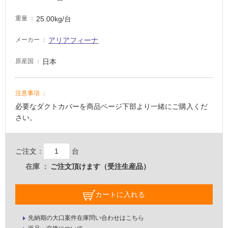
25.00kg/台
重量
屋
内
アリアフィーナ
メーカー
床・
日本
原産国
屋
外
床・
注意事項
浴
必要なダクトカバーを商品ページ下部より一緒にご購入くだ
室
さい。
床・
駐
ご注文：
台
車
在庫
ご注文頂けます（受注生産品）
場
非
カートに入れる
常
に
先納期の大口案件在庫問い合わせはこちら
適