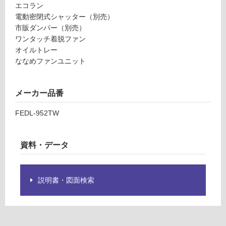
て
D
エコラン
い
L-
電動密閉式シャッター（別売）
る
9
市販ダンパー（別売）
が
5
ワンタッチ着脱ファン
制
2
オイルトレー
限
T
ななめファンユニット
あ
W
り
壁
の
メーカー品番
付
為
テ
注
FEDL-952TW
ク
意
ス
が
チ
資料・データ
必
ャ
要
ー
※
ホ
商
説明書・図面検索
ワ
品
イ
仕
ト
様
欄