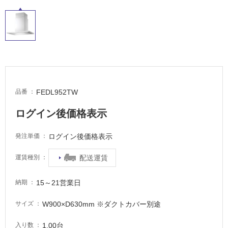
FEDL952TW
品番
ログイン後価格表示
ログイン後価格表示
発注単価
配送運賃
運賃種別
タ
15～21営業日
納期
イ
W900×D630mm ※ダクトカバー別途
サイズ
ル
1.00台
入り数