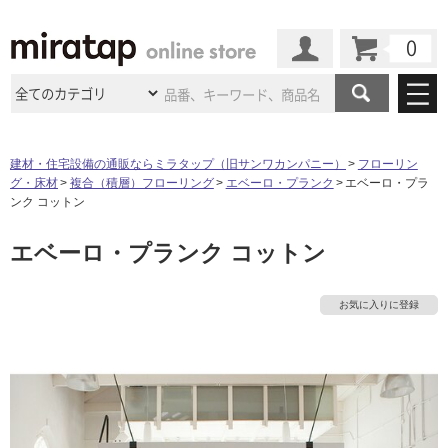
カート
マイページ
商品カテゴリ
建材・住宅設備の通販ならミラタップ（旧サンワカンパニー）
フローリン
グ・床材
複合（積層）フローリング
エベーロ・プランク
エベーロ・プラ
施工事例
洗面所・水回り
タイル
ンク コットン
ショールーム
施工事例
法人案件納入事例
エベーロ・プランク コットン
キッチン
浴室（風呂・
バスルー
ム）・
トイレ
ショールームの
ご案内
東京
ショールーム
ミラタップ
のあるくらし
お客様訪問
インタビュー
ドア（扉）・
建具・玄関
お気に入りに登録
サポート
扉
エクステリア
（外構）
大阪
ショールーム
仙台
ショールーム
店舗・施設事例
その他サービス
ご利用ガイド
初めての方へ
ウッドデッキ
フローリング・
床材
名古屋
ショールーム
京都
ショールーム
ミラタップと
創る家
工事会社紹介
Coziコンシ
タ
よくある質問
お問い合わせ
ASOLIE
ェルジュ
収納
インテリア・
家具
福岡
ショールーム
札幌スマート
ショールー