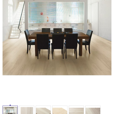
ム
イ
修理お問い合わせ
クレーム公開
自分らしい家づくり
最高のリノベ会社が
みつ
照明
ペット用品
横浜スマート
ショールー
SUVACO
かる
リノベりす
ル
ム
ウェルビーみのお
HDC
説明書・図面検索
水まわり
3年保証
BOX
内装用建材
パネル・壁材
屋
お役立ち情報
住まいの
スタイリング
ロートアイアン
天然石・石材
内
アイデア
床・
ミラタップ
チャンネル
メンテナンス・
施工材
新商品
屋
オンライン相談
外
床・
浴
室
床・
駐
車
場
非