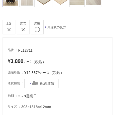
常
に
適
し
土足
遮音
床暖
て
用途表の見方
い
る
適
FL12711
し
品番
て
¥3,890
い
/ m2（税込）
る
¥12,837/ケース（税込）
発注単価
が
注
配送運賃
運賃種別
意
が
必
2～8営業日
納期
要
303×1818×t12mm
サイズ
適