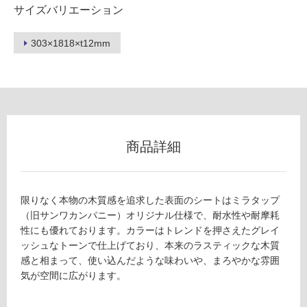
サイズバリエーション
ー
303×1818×t12mm
リ
ン
グ
商品詳細
土足・遮
音・床暖
限りなく本物の木質感を追求した表面のシートはミラタップ
F
対
（旧サンワカンパニー）オリジナル仕様で、耐水性や耐摩耗
L
応
性にも優れております。カラーはトレンドを押さえたグレイ
1
し
ッシュなトーンで仕上げており、本来のラスティックな木質
2
て
感と相まって、使い込んだような味わいや、まろやかな雰囲
7
い
気が空間に広がります。
1
る
1