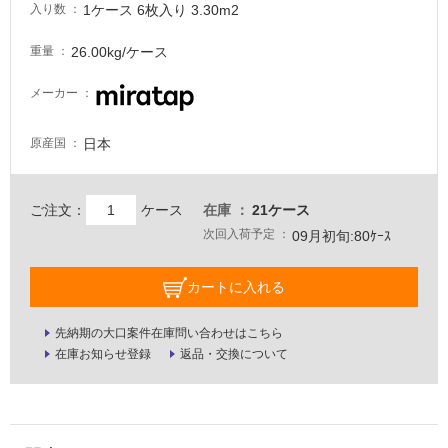
し
1ケース 6枚入り 3.30m2
入り数
て
い
26.00kg/ケース
重量
な
い
メーカー
屋
日本
原産国
内
壁・
ご注文：
ケース
在庫
21ケース
屋
次回入荷予定
09月初旬:80ｹｰｽ
外
壁・
カートに入れる
浴
室
先納期の大口案件在庫問い合わせはこちら
壁
在庫お知らせ登録
返品・交換について
使
用
可