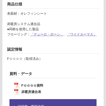
対
エベ
商品仕様
応
ー
し
ロ・
表面材：オレフィンシート
て
プラ
い
ンク
床暖房システム適合品
る
コッ
●同柄を使用した製品
が
トン
フローリング：
「デューロ・ボーン」
、
「ワイドカーマス」
制
限
運賃表
あ
認定情報
M
り
の
F☆☆☆☆（取得済み）
運
為
賃
注
合
資料・データ
意
計
が
:
必
F☆☆☆☆資料
¥8
要
床暖房適合表
9
※
0/
商
ケ
品