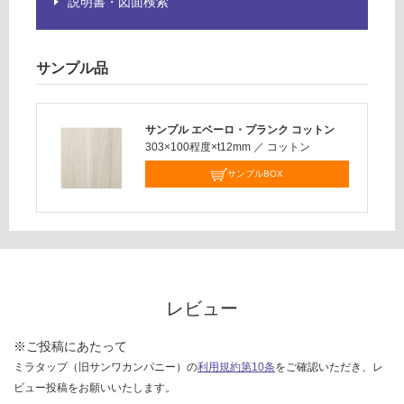
説明書・図面検索
ー
仕
ス
様
欄
サンプル品
を
ご
確
サンプル エベーロ・プランク コットン
認
303×100程度×t12mm
／
コットン
く
だ
サンプルBOX
さ
い
対
応
し
て
レビュー
い
な
※ご投稿にあたって
い
ミラタップ（旧サンワカンパニー）の
利用規約第10条
をご確認いただき、レ
ビュー投稿をお願いいたします。