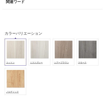
能
使
用
可
能
(寒
カラーバリエーション
冷
地
以
外)
使
用
コットン
ミストグレー
シアーブラウン
スモーク
不
可
フ
ノルディック
ロ