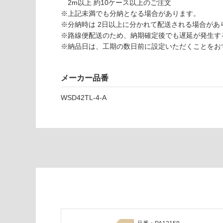
2m以上 約10ケース以上のご注文
し
※上記未満でも分納となる場合があります。
て
※分納時は 2日以上に分かれて配送される場合があ
P
い
※路線便配送のため、納期確定後でも遅延が発生す
A
な
※納品日は、工期の数日前に設定いただくことをお
1
い
2
0
メーカー品番
2
9
WSD42TL-4-A
デ
ザ
イ
ン
ウ
ォ
ー
ル
瓦
無
塗
装