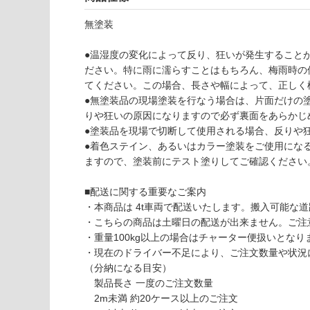
意
し
が
無塗装
て
必
い
要
●温湿度の変化によって反り、狂いが発生すること
な
※
ださい。特に雨に濡らすことはもちろん、梅雨時の
い
商
てください。この場合、長さや幅によって、正しく桟
屋内壁・屋外
品
●無塗装品の現場塗装を行なう場合は、片面だけの
壁・浴室壁
仕
りや狂いの原因になりますので必ず裏面をあらかじ
様
●塗装品を現場で切断して使用される場合、反りや
使用可
欄
●着色ステイン、あるいはカラー塗装をご使用にな
能
を
ますので、塗装前にテスト塗りしてご確認ください
ご
使用可
確
■配送に関する重要なご案内
能
認
・本商品は 4t車両で配送いたします。搬入可能な
(寒冷地
く
・こちらの商品は土曜日の配送が出来ません。ご注
以外)
だ
・重量100kg以上の場合はチャーター便扱いとなりま
さ
・現在のドライバー不足により、ご注文数量や状況
使用不
い
（分納になる目安）
可
製品長さ 一度のご注文数量
対
2m未満 約20ケース以上のご注文
応