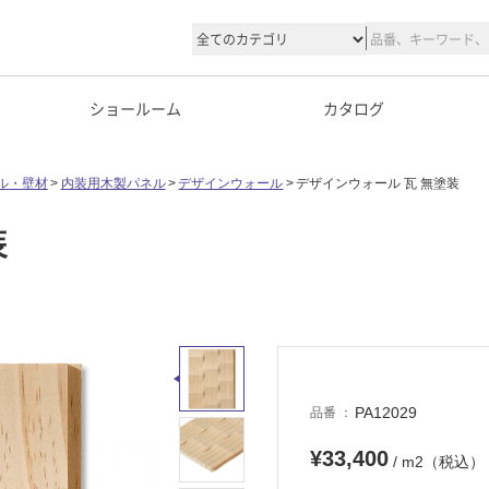
ショールーム
カタログ
ル・壁材
内装用木製パネル
デザインウォール
デザインウォール 瓦 無塗装
装
PA12029
品番
¥33,400
/ m2（税込）