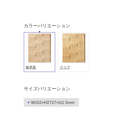
カラーバリエーション
無塗装
クリア
タイル
フローリ
サイズバリエーション
ング
屋内床・
W152×H2727×t11.5mm
屋外床・
土足・遮
浴室床・
音・床暖
駐車場