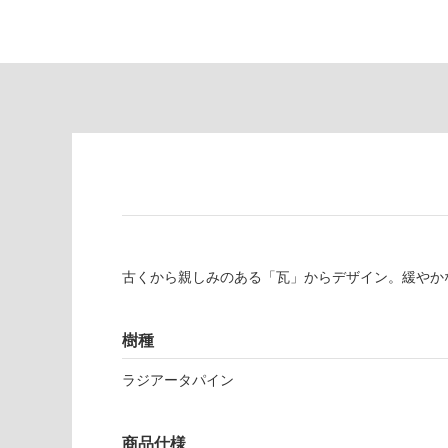
対
非
応
常
し
に
て
適
い
し
る
て
い
対
る
応
し
適
て
し
い
て
る
い
古くから親しみのある「瓦」からデザイン。緩やか
が
る
制
が
限
注
樹種
あ
意
り
が
ラジアータパイン
の
必
為
要
注
商品仕様
適