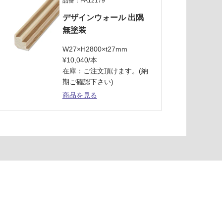
品番：PA12179
デザインウォール 出隅
無塗装
W27×H2800×t27mm
¥10,040/本
在庫：ご注文頂けます。(納
期ご確認下さい)
商品を見る