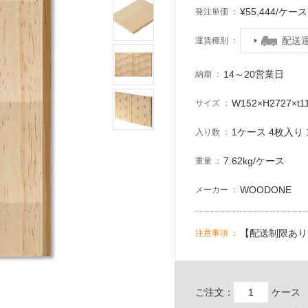
¥55,444/ケ
発注単価
配送
運賃種別
14～20営業日
納期
W152×H2727×t1
サイズ
1ケース 4枚入り 1
入り数
7.62kg/ケース
重量
WOODONE
メーカー
【配送制限あり
注意事項
ご注文：
ケース