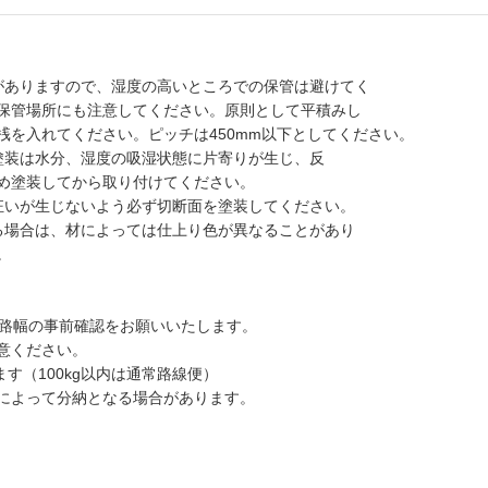
がありますので、湿度の高いところでの保管は避けてく
保管場所にも注意してください。原則として平積みし
を入れてください。ピッチは450mm以下としてください。
塗装は水分、湿度の吸湿状態に片寄りが生じ、反
め塗装してから取り付けてください。
狂いが生じないよう必ず切断面を塗装してください。
る場合は、材によっては仕上り色が異なることがあり
。
道路幅の事前確認をお願いいたします。
意ください。
す（100kg以内は通常路線便）
によって分納となる場合があります。