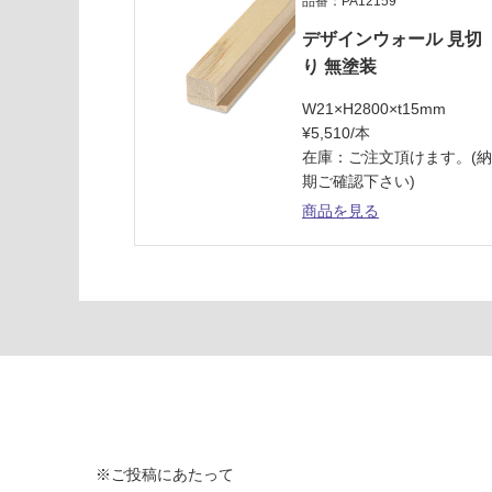
品番：PA12159
デザインウォール 見切
運賃表
り 無塗装
D
W21×H2800×t15mm
運
¥5,510/本
賃
在庫：ご注文頂けます。(
合
期ご確認下さい)
計
商品を見る
:
¥2,
58
0/
ケ
ー
ス
※ご投稿にあたって