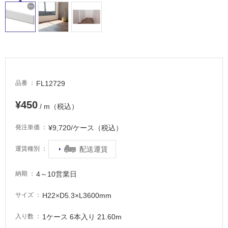
非
常
に
適
し
て
い
る
FL12729
品番
適
¥450
/ m（税込）
し
て
¥9,720/ケース（税込）
発注単価
い
る
配送運賃
運賃種別
が
注
4～10営業日
納期
意
が
H22×D5.3×L3600mm
サイズ
必
要
1ケース 6本入り 21.60m
入り数
適