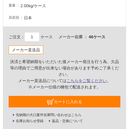
し
2.00kg/ケース
重量
て
い
日本
原産国
な
い
ご注文：
ケース
メーカー在庫
46ケース
屋
メーカー直送品
内
壁・
決済と希望納期をいただいた後メーカー発注を行う為、欠品
屋
等の理由でご用意が出来ない場合があります予めご了承くだ
さい。
外
メーカー直送品については
こちらをご覧ください
。
壁・
※メーカー仕様の梱包で配送されます。
浴
室
カートに入れる
壁
先納期の大口案件在庫問い合わせはこちら
使
在庫お知らせ登録
返品・交換について
用
可