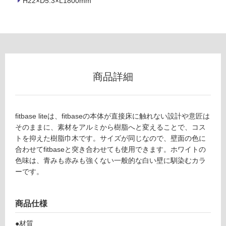
H22×D5.3×L1800mm
ロ
ー
リ
商品詳細
F
ン
L
1
グ
2
fitbase liteは、fitbaseの本体が直接床に触れない設計や意匠は
7
そのままに、素材をアルミから樹脂へと変えることで、コス
土足・遮
2
トを抑えた樹脂巾木です。サイズが同じなので、壁面の色に
9
音・床暖
合わせてfitbaseと突き合わせても使用できます。ホワイトの
fit
色味は、青みも赤みも強くない一般的な白い壁に馴染むカラ
対
b
ーです。
応
a
し
s
て
e
商品仕様
い
lit
る
e
●材質