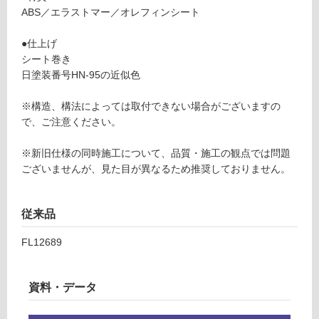
後
ABS／エラストマー／オレフィンシート
対
付
応
け
●仕上げ
し
樹
シート巻き
て
脂
日塗装番号HN-95の近似色
い
巾
る
木
※構造、構法によっては取付できない場合がございますの
が
ホ
で、ご注意ください。
制
ワ
限
イ
※新旧仕様の同時施工について、品質・施工の観点では問題
あ
ト
ございませんが、見た目が異なるため推奨しておりません。
り
3
の
6
為
従来品
0
注
0
意
FL12689
が
運賃表
必
U
要
資料・データ
※
商
運