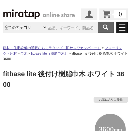
カート
マイページ
商品カテゴリ
建材・住宅設備の通販ならミラタップ（旧サンワカンパニー）
フローリン
グ・床材
巾木
fitbase lite（樹脂巾木）
fitbase lite 後付け樹脂巾木 ホワイト
施工事例
洗面所・水回り
タイル
3600
ショールーム
施工事例
法人案件納入事例
fitbase lite 後付け樹脂巾木 ホワイト 36
キッチン
浴室（風呂・
バスルー
ム）・
トイレ
ショールームの
ご案内
東京
ショールーム
00
ミラタップ
のあるくらし
お客様訪問
インタビュー
ドア（扉）・
建具・玄関
サポート
扉
エクステリア
（外構）
大阪
ショールーム
仙台
ショールーム
店舗・施設事例
お気に入りに登録
その他サービス
ご利用ガイド
初めての方へ
ウッドデッキ
フローリング・
床材
名古屋
ショールーム
京都
ショールーム
ミラタップと
創る家
工事会社紹介
Coziコンシ
よくある質問
お問い合わせ
ASOLIE
ェルジュ
収納
インテリア・
家具
タ
福岡
ショールーム
札幌スマート
ショールー