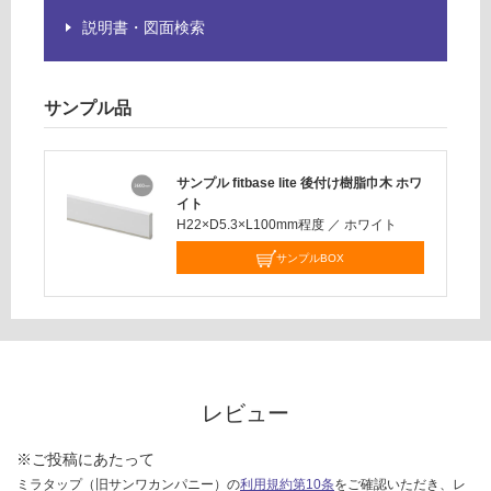
品
賃
説明書・図面検索
仕
合
様
計
欄
:
サンプル品
を
¥5,
ご
04
確
0/
認
サンプル fitbase lite 後付け樹脂巾木 ホワ
ケ
イト
く
ー
H22×D5.3×L100mm程度
／
ホワイト
だ
ス
さ
サンプルBOX
い
対
応
し
て
レビュー
い
な
い
※ご投稿にあたって
ミラタップ（旧サンワカンパニー）の
利用規約第10条
をご確認いただき、レ