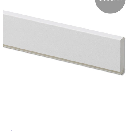
ム
修理お問い合わせ
クレーム公開
自分らしい家づくり
最高のリノベ会社が
みつ
イ
照明
ペット用品
横浜スマート
ショールー
SUVACO
かる
リノベりす
ム
ウェルビーみのお
HDC
説明書・図面検索
水まわり
3年保証
ル
BOX
内装用建材
パネル・壁材
お役立ち情報
住まいの
スタイリング
屋
ロートアイアン
天然石・石材
アイデア
内
ミラタップ
チャンネル
床・
メンテナンス・
施工材
新商品
オンライン相談
屋
外
床・
浴
室
床・
駐
車
場