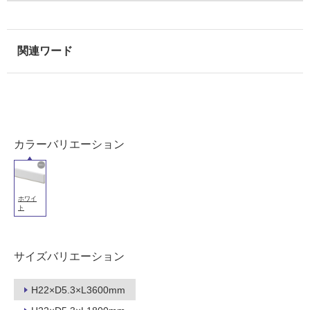
能
使
用
可
能
(寒
冷
地
以
カラーバリエーション
外)
使
用
ホワイ
ト
不
可
サイズバリエーション
フ
H22×D5.3×L3600mm