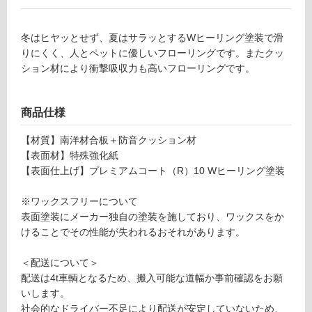
ン
冬はヒヤッとせず、夏はサラッとするWヒーリング塗装で滑
グ
りにくく、人とペットに優しいフローリングです。またクッ
ション材により衝撃吸収力も高いフローリングです。
土足・遮
F
音・床暖
L
商品仕様
2
対
7
応
【材質】南洋材合板＋防音クッション材
0
し
【表面材】特殊強化紙
9
て
【表面仕上げ】プレミアムコート（R）10 Wヒーリング塗装
9
い
Can
る
※ワックスフリーについて
vaS
表面塗装にメーカー独自の塗装を施しており、ワックスをか
対
（直
けることでその性能が失われるおそれがあります。
応
貼り
し
遮音
＜配送について＞
て
タイ
配送は4t車輌となるため、搬入可能な道幅か事前確認をお願
い
プ）
いします。
る
ボタ
社会的なドライバー不足により配送が安定していないため、
が