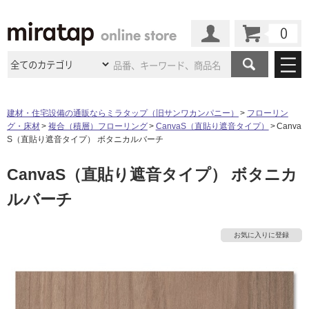
カート
マイページ
商品カテゴリ
建材・住宅設備の通販ならミラタップ（旧サンワカンパニー）
フローリン
グ・床材
複合（積層）フローリング
CanvaS（直貼り遮音タイプ）
Canva
施工事例
洗面所・水回り
タイル
S（直貼り遮音タイプ） ボタニカルバーチ
ショールーム
施工事例
法人案件納入事例
CanvaS（直貼り遮音タイプ） ボタニカ
キッチン
浴室（風呂・
バスルー
ム）・
トイレ
ショールームの
ご案内
東京
ショールーム
ルバーチ
ミラタップ
のあるくらし
お客様訪問
インタビュー
ドア（扉）・
建具・玄関
サポート
扉
エクステリア
（外構）
大阪
ショールーム
仙台
ショールーム
店舗・施設事例
お気に入りに登録
その他サービス
ご利用ガイド
初めての方へ
ウッドデッキ
フローリング・
床材
名古屋
ショールーム
京都
ショールーム
ミラタップと
創る家
工事会社紹介
Coziコンシ
よくある質問
お問い合わせ
ASOLIE
ェルジュ
収納
インテリア・
家具
福岡
ショールーム
札幌スマート
ショールー