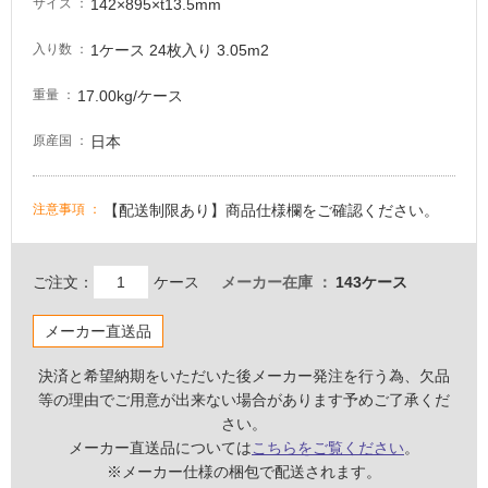
142×895×t13.5mm
サイズ
る
適
1ケース 24枚入り 3.05m2
入り数
し
て
17.00kg/ケース
重量
い
る
日本
原産国
が
注
意
【配送制限あり】商品仕様欄をご確認ください。
注意事項
が
必
要
ご注文：
ケース
メーカー在庫
143ケース
適
メーカー直送品
し
て
決済と希望納期をいただいた後メーカー発注を行う為、欠品
い
等の理由でご用意が出来ない場合があります予めご了承くだ
な
さい。
い
メーカー直送品については
こちらをご覧ください
。
※メーカー仕様の梱包で配送されます。