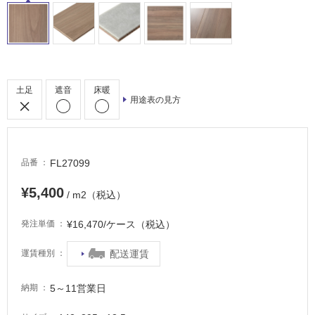
内
床・
屋
外
床・
土足
遮音
床暖
浴
用途表の見方
室
床・
駐
FL27099
品番
車
場
¥5,400
/ m2（税込）
非
¥16,470/ケース（税込）
発注単価
常
に
配送運賃
運賃種別
適
し
て
5～11営業日
納期
い