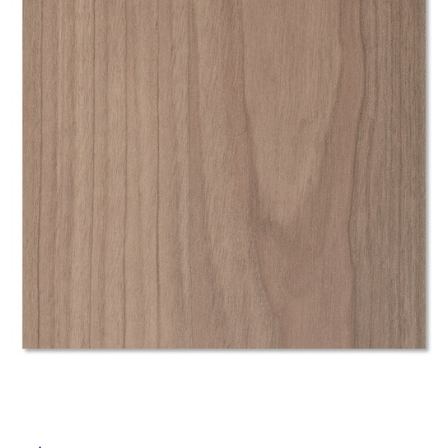
ム
修理お問い合わせ
クレーム公開
自分らしい家づくり
最高のリノベ会社が
みつ
照明
ペット用品
横浜スマート
ショールー
SUVACO
かる
リノベりす
ム
ウェルビーみのお
HDC
説明書・図面検索
水まわり
3年保証
BOX
内装用建材
パネル・壁材
お役立ち情報
住まいの
スタイリング
ロートアイアン
天然石・石材
アイデア
ミラタップ
チャンネル
メンテナンス・
施工材
新商品
オンライン相談
タ
イ
ル
屋