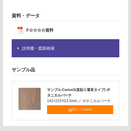
認
く
資料・データ
だ
さ
い
F☆☆☆☆資料
対
応
説明書・図面検索
し
て
い
サンプル品
な
い
サンプル CanvaS(直貼り遮音タイプ) ボ
タニカルバーチ
142×223×t13.5mm
／
ボタニカルバーチ
サンプルBOX