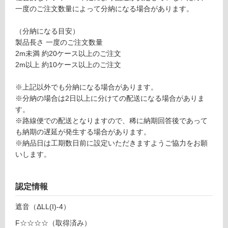
ニカ
一度のご注文数量によって分納になる場合があります。
制
ルバ
限
ーチ
（分納になる目安）
あ
製品長さ 一度のご注文数量
り
運賃表
2m未満 約20ケース以上のご注文
の
F
2m以上 約10ケース以上のご注文
為
注
運
※上記以外でも分納になる場合があります。
意
賃
※分納の場合は2日以上に分けての配送になる場合がありま
が
合
す。
必
計
※路線便での配送となりますので、稀に納期回答後であって
要
:
も納期の遅延が発生する場合があります。
※
¥1,
※納品日は工期数日前に設定いただきますようご協力をお願
商
14
いします。
品
0/
仕
ケ
様
認定情報
ー
欄
ス
を
遮音（ΔLL(I)-4）
ご
F☆☆☆☆（取得済み）
確