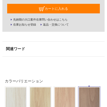
屋
内
カートに入れる
壁・
屋
先納期の大口案件在庫問い合わせはこちら
在庫お知らせ登録
返品・交換について
外
壁・
浴
室
壁
使
用
可
能
カラーバリエーション
使
用
可
能
(寒