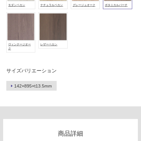
冷
モダンペカン
ナチュラルペカン
グレージュオーク
ボタニカルバーチ
地
以
外)
使
用
ヴィンテージオー
レザーペカン
不
ク
可
サイズバリエーション
フ
142×895×t13.5mm
ロ
ー
リ
商品詳細