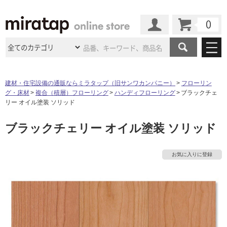
カート
マイページ
商品カテゴリ
建材・住宅設備の通販ならミラタップ（旧サンワカンパニー）
フローリン
グ・床材
複合（積層）フローリング
ハンディフローリング
ブラックチェ
施工事例
洗面所・水回り
タイル
リー オイル塗装 ソリッド
ショールーム
施工事例
法人案件納入事例
ブラックチェリー オイル塗装 ソリッド
キッチン
浴室（風呂・
バスルー
ム）・
トイレ
ショールームの
ご案内
東京
ショールーム
ミラタップ
のあるくらし
お客様訪問
インタビュー
ドア（扉）・
建具・玄関
お気に入りに登録
サポート
扉
エクステリア
（外構）
大阪
ショールーム
仙台
ショールーム
店舗・施設事例
その他サービス
ご利用ガイド
初めての方へ
ウッドデッキ
フローリング・
床材
名古屋
ショールーム
京都
ショールーム
ミラタップと
創る家
工事会社紹介
Coziコンシ
よくある質問
お問い合わせ
ASOLIE
ェルジュ
収納
インテリア・
家具
福岡
ショールーム
札幌スマート
ショールー