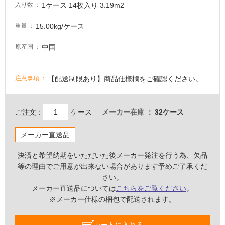
常
1ケース 14枚入り 3.19m2
入り数
に
適
15.00kg/ケース
重量
し
中国
原産国
て
い
る
【配送制限あり】商品仕様欄をご確認ください。
注意事項
適
し
て
ご注文：
ケース
メーカー在庫
32ケース
い
る
メーカー直送品
が
注
決済と希望納期をいただいた後メーカー発注を行う為、欠品
意
等の理由でご用意が出来ない場合があります予めご了承くだ
が
さい。
必
メーカー直送品については
こちらをご覧ください
。
要
※メーカー仕様の梱包で配送されます。
適
し
カートに入れる