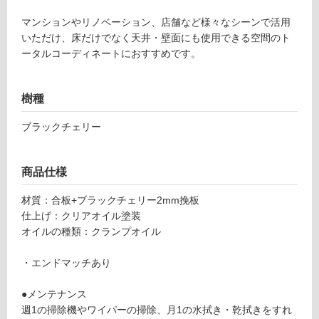
マンションやリノベーション、店舗など様々なシーンで活用
ー
いただけ、床だけでなく天井・壁面にも使用できる空間のト
ータルコーディネートにおすすめです。
リ
樹種
ン
ブラックチェリー
グ
F
L
2
商品仕様
土足・遮
4
音・床暖
2
材質：合板+ブラックチェリー2mm挽板
5
仕上げ：クリアオイル塗装
対
9
オイルの種類：クランプオイル
応
ブ
し
ラ
・エンドマッチあり
て
ッ
い
ク
●メンテナンス
る
チ
週1の掃除機やワイパーの掃除、月1の水拭き・乾拭きをすれ