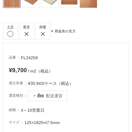
イ
ル
土足
遮音
床暖
用途表の見方
屋
内
床・
屋
FL24259
品番
外
¥9,700
/ m2（税込）
床・
浴
¥30,943/ケース（税込）
発注単価
室
床・
配送運賃
運賃種別
駐
車
4～10営業日
納期
場
125×1820×t7.5mm
サイズ
非