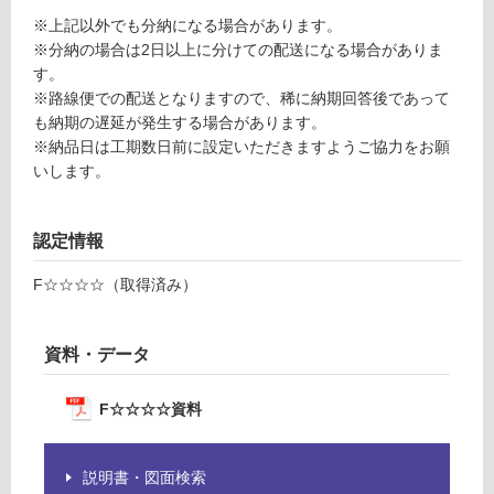
:
仕
※上記以外でも分納になる場合があります。
¥1,
様
※分納の場合は2日以上に分けての配送になる場合がありま
65
欄
す。
0/
を
※路線便での配送となりますので、稀に納期回答後であって
ケ
ご
も納期の遅延が発生する場合があります。
ー
確
※納品日は工期数日前に設定いただきますようご協力をお願
ス
認
いします。
く
だ
さ
認定情報
い
F☆☆☆☆（取得済み）
対
応
し
資料・データ
て
い
F☆☆☆☆資料
な
い
説明書・図面検索