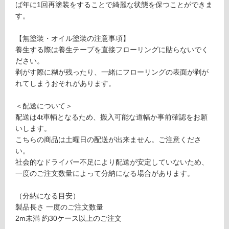
対
ェ
ば年に1回再塗装をすることで綺麗な状態を保つことができま
応
リ
す。
し
ー
て
オ
【無塗装・オイル塗装の注意事項】
い
イ
養生する際は養生テープを直接フローリングに貼らないでく
る
ル
ださい。
が
塗
剥がす際に糊が残ったり、一緒にフローリングの表面が剥が
制
装
れてしまうおそれがあります。
限
ソ
あ
リ
＜配送について＞
り
ッ
配送は4t車輌となるため、搬入可能な道幅か事前確認をお願
の
ド
いします。
為
こちらの商品は土曜日の配送が出来ません。ご注意くださ
注
運賃表
い。
意
E
社会的なドライバー不足により配送が安定していないため、
が
一度のご注文数量によって分納になる場合があります。
必
運
要
（分納になる目安）
賃
※
製品長さ 一度のご注文数量
合
商
2m未満 約30ケース以上のご注文
計
品