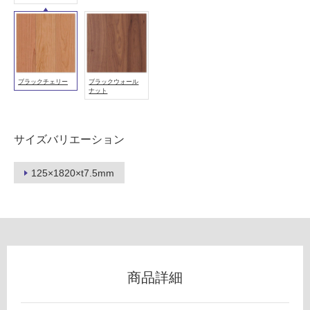
使
用
可
能
(寒
ブラックチェリー
ブラックウォール
ナット
冷
地
以
サイズバリエーション
外)
使
125×1820×t7.5mm
用
不
可
フ
商品詳細
ロ