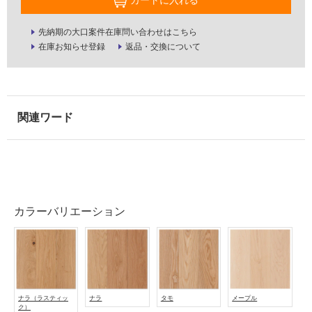
て
い
先納期の大口案件在庫問い合わせはこちら
な
在庫お知らせ登録
返品・交換について
い
屋
内
壁・
屋
外
壁・
浴
カラーバリエーション
室
壁
使
用
可
ナラ（ラスティッ
ナラ
タモ
メープル
ク）
能