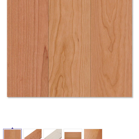
ム
修理お問い合わせ
クレーム公開
自分らしい家づくり
最高のリノベ会社が
みつ
照明
ペット用品
横浜スマート
ショールー
SUVACO
かる
リノベりす
ム
ウェルビーみのお
HDC
説明書・図面検索
水まわり
3年保証
BOX
内装用建材
パネル・壁材
お役立ち情報
住まいの
スタイリング
ロートアイアン
天然石・石材
アイデア
ミラタップ
チャンネル
メンテナンス・
施工材
新商品
オンライン相談
タ