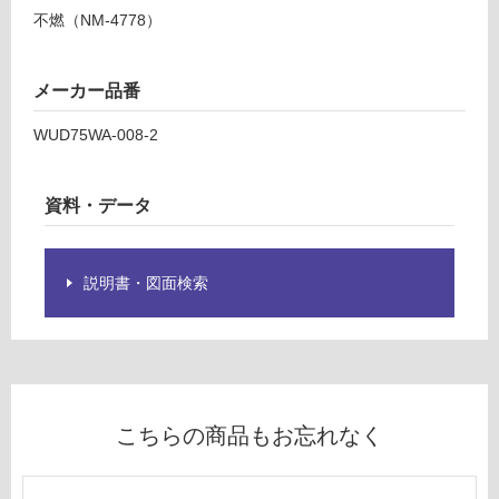
て
パ
不燃（NM-4778）
い
ネ
る
ル
が
メーカー品番
波
制
モ
限
WUD75WA-008-2
ン
あ
キ
り
ー
資料・データ
の
ポ
為
ッ
注
ド
意
説明書・図面検索
が
運賃表
必
D
要
※
運
商
賃
品
こちらの商品もお忘れなく
合
仕
計
様
: