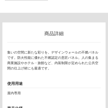
な
い
屋
内
壁・
商品詳細
屋
外
壁・
集いの空間に新たな彩りを。デザインウォールの不燃パネル
浴
です。防火性能に優れた不燃認定の意匠パネル。人の集まる
商業施設やホテル・旅館など、内装制限が定められた公共空
室
間の仕上げ材にも最適です。
壁
使
使用用途
用
可
屋内専用
能
使
用