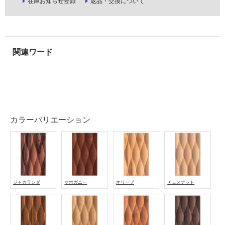
ル
在庫お知らせ登録
返品・交換について
屋
内
床・
屋
外
床・
浴
室
カラーバリエーション
床・
駐
車
場
ジャカランダ
マホガニー
オリーブ
チェスナット
非
常
に
適