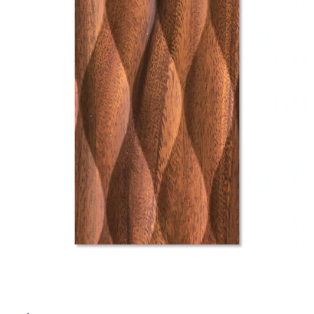
ム
修理お問い合わせ
クレーム公開
自分らしい家づくり
最高のリノベ会社が
みつ
照明
ペット用品
横浜スマート
ショールー
SUVACO
かる
リノベりす
ム
ウェルビーみのお
HDC
説明書・図面検索
水まわり
3年保証
BOX
内装用建材
パネル・壁材
お役立ち情報
住まいの
スタイリング
ロートアイアン
天然石・石材
アイデア
ミラタップ
チャンネル
メンテナンス・
施工材
新商品
オンライン相談