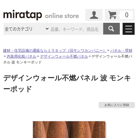
カート
マイページ
商品カテゴリ
建材・住宅設備の通販ならミラタップ（旧サンワカンパニー）
パネル・壁材
内装用化粧パネル
デザインウォール不燃パネル
デザインウォール不燃パ
施工事例
洗面所・水回り
タイル
ネル 波 モンキーポッド
ショールーム
施工事例
法人案件納入事例
デザインウォール不燃パネル 波 モンキ
キッチン
浴室（風呂・
バスルー
ム）・
トイレ
ショールームの
ご案内
東京
ショールーム
ーポッド
ミラタップ
のあるくらし
お客様訪問
インタビュー
ドア（扉）・
建具・玄関
サポート
扉
エクステリア
（外構）
大阪
ショールーム
仙台
ショールーム
店舗・施設事例
お気に入りに登録
その他サービス
ご利用ガイド
初めての方へ
ウッドデッキ
フローリング・
床材
名古屋
ショールーム
京都
ショールーム
ミラタップと
創る家
工事会社紹介
Coziコンシ
よくある質問
お問い合わせ
ASOLIE
ェルジュ
収納
インテリア・
家具
福岡
ショールーム
札幌スマート
ショールー