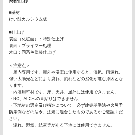
商品仕様
可
■基材
能
けい酸カルシウム板
(寒
冷
■仕上げ
地
表面（化粧面）：特殊仕上げ
以
裏面：プライマー処理
外)
木口：同系色塗装仕上げ
使
用
＜注意点＞
不
・屋内専用です。屋外や浴室に使用すると、湿気、雨漏れ、
可
強い太陽光などにより腐れ、割れなどの劣化が進む原因とな
ります。
・内装用壁材です。床、天井、屋外には使用できません。
・RC、ALCへの直貼りはできません。
フ
・下地材の選定及び構造について、必ず建築基準法や火災予
防条例などの法令、法規に適合したものであるかご確認くだ
ロ
さい。
・濡れ、湿気、結露等がある下地には使用できません。
ー