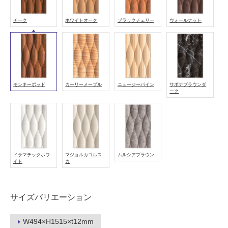
し
て
チーク
ホワイトオーク
ブラックチェリー
ウォールナット
い
る
適
し
て
モンキーポッド
カーリーメープル
ニュージーパイン
サボナブラウンダ
い
ーク
る
が
注
意
が
ドラマチックホワ
マジョルカコルス
ムルシアブラウン
必
イト
カ
要
適
サイズバリエーション
し
て
い
W494×H1515×t12mm