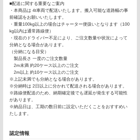
■配送に関する重要なご案内
・本商品は 4t車両で配送いたします。搬入可能な道路幅の事
リ
前確認をお願いいたします。
・重量100kg以上の場合はチャーター便扱いとなります（100
ン
P
kg以内は通常路線便）
A
・現在のドライバー不足により、ご注文数量や状況によって
グ
1
分納となる場合があります。
3
（分納になる目安）
2
製品長さ 一度のご注文数量
土足・遮
5
2m未満 約20ケース以上のご注文
音・床暖
9
2m以上 約10ケース以上のご注文
デ
対
※上記未満でも分納となる場合があります。
ザ
応
※分納時は 2日以上に分かれて配送される場合があります。
イ
し
※路線便配送のため、納期確定後でも遅延が発生する可能性
ン
て
があります。
ウ
い
※納品日は、工期の数日前に設定いただくことをおすすめい
ォ
る
たします。
ー
対
ル
応
不
認定情報
し
燃