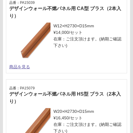
欄
品番：PA15039
¥2,
を
デザインウォール不燃パネル用 CA型 ブラス（2本入
58
ご
り）
0/
確
ケ
W12×H2730×D15mm
認
ー
¥14,000/セット
く
ス
在庫：ご注文頂けます。(納期ご確認
だ
下さい)
さ
い
対
商品を見る
応
し
て
品番：PA15079
い
デザインウォール不燃パネル用 HS型 ブラス（2本入
な
り）
い
W20×H2730×D15mm
¥16,450/セット
在庫：ご注文頂けます。(納期ご確認
下さい)