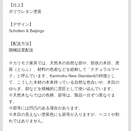
D
て
【仕上】
SI
い
ポリウレタン塗装
D
る
E
が
【デザイン】
C
制
Scholten & Baijings
H
限
AI
あ
【配送方法】
R
り
開梱設置配送
ペ
の
ー
為
※カリモク家具では、天然木の自然な節や、筋状の木目、虎
ル
注
斑（とらふ）、材料の色差などを総称して「ナチュラルマー
ナ
意
ク」と呼んでいます。Karimoku New Standardの特徴とし
チ
が
て、こうした木材の本来持っている自然な色合いや、木目の
ュ
必
ゆらぎ、節などを積極的に意匠として使い込んでいます。
ラ
要
※天然木ならではの色柄、節等は、製品一台ずつ異なりま
ル
※
す。
商
※節等には凹凸のある場合があります。
要確認
品
※木目の見えない塗装色にも節等が入りますが、ヘコミや割
仕
れではありません。
様
運