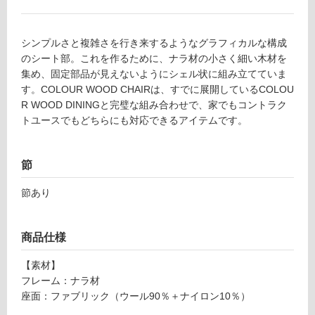
リ
シンプルさと複雑さを行き来するようなグラフィカルな構成
のシート部。これを作るために、ナラ材の小さく細い木材を
ン
集め、固定部品が見えないようにシェル状に組み立てていま
F
す。COLOUR WOOD CHAIRは、すでに展開しているCOLOU
U
グ
R WOOD DININGと完璧な組み合わせで、家でもコントラク
2
トユースでもどちらにも対応できるアイテムです。
1
土足・遮
2
5
音・床暖
節
9
対
C
節あり
応
O
し
L
て
O
商品仕様
い
U
る
R
【素材】
W
対
フレーム：ナラ材
O
応
座面：ファブリック（ウール90％＋ナイロン10％）
O
し