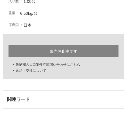
1.00台
入り数
な
い
6.50kg/台
重量
屋
日本
原産国
内
壁・
屋
販売停止中です
外
壁・
先納期の大口案件在庫問い合わせはこちら
浴
返品・交換について
室
壁
使
用
可
能
使