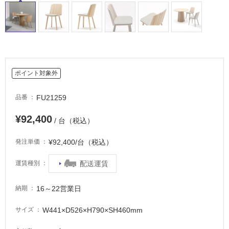
適
し
て
い
る
適
し
ポイント対象外
て
い
FU21259
品番
る
¥92,400
が
/ 台（税込）
注
意
¥92,400/台（税込）
発注単価
が
必
配送運賃
運賃種別
要
16～22営業日
納期
適
し
W441×D526×H790×SH460mm
サイズ
て
い