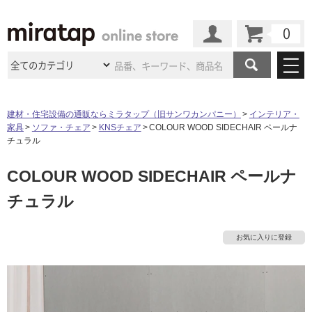
カート
マイページ
商品カテゴリ
建材・住宅設備の通販ならミラタップ（旧サンワカンパニー）
インテリア・
家具
ソファ・チェア
KNSチェア
COLOUR WOOD SIDECHAIR ペールナ
施工事例
洗面所・水回り
タイル
チュラル
ショールーム
施工事例
法人案件納入事例
COLOUR WOOD SIDECHAIR ペールナ
キッチン
浴室（風呂・
バスルー
ム）・
トイレ
ショールームの
ご案内
東京
ショールーム
チュラル
ミラタップ
のあるくらし
お客様訪問
インタビュー
ドア（扉）・
建具・玄関
サポート
扉
エクステリア
（外構）
大阪
ショールーム
仙台
ショールーム
店舗・施設事例
お気に入りに登録
その他サービス
タ
ご利用ガイド
初めての方へ
ウッドデッキ
フローリング・
床材
名古屋
ショールーム
京都
ショールーム
ミラタップと
創る家
工事会社紹介
Coziコンシ
イ
よくある質問
お問い合わせ
ASOLIE
ェルジュ
収納
インテリア・
家具
福岡
ショールーム
札幌スマート
ショールー