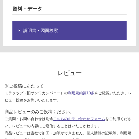
欄
賃
資料・データ
を
合
ご
計
確
:
認
説明書・図面検索
¥0/
く
台
だ
さ
い
対
レビュー
応
し
※ご投稿にあたって
て
ミラタップ（旧サンワカンパニー）の
利用規約第10条
をご確認いただき、レ
い
ビュー投稿をお願いいたします。
な
い
商品レビューのみご投稿ください。
ご質問・お問い合わせは別途
こちらのお問い合わせフォーム
をご利用くださ
い。レビューの内容にご返信することはいたしかねます。
商品レビューは当社で加工・加筆ができません。個人情報の記載等、利用規