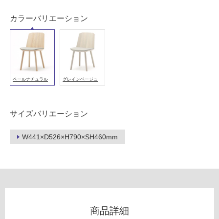
用
可
カラーバリエーション
能
(寒
冷
地
以
外)
ペールナチュラル
グレインベージュ
使
用
サイズバリエーション
不
可
W441×D526×H790×SH460mm
フ
ロ
商品詳細
ー