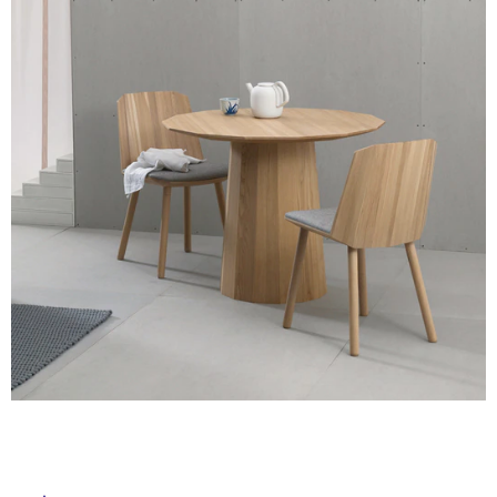
ル
ム
修理お問い合わせ
クレーム公開
自分らしい家づくり
最高のリノベ会社が
みつ
照明
ペット用品
横浜スマート
ショールー
SUVACO
かる
リノベりす
ム
ウェルビーみのお
HDC
屋
説明書・図面検索
水まわり
3年保証
BOX
内装用建材
パネル・壁材
内
床・
お役立ち情報
住まいの
スタイリング
ロートアイアン
天然石・石材
屋
アイデア
外
ミラタップ
チャンネル
メンテナンス・
施工材
新商品
床・
オンライン相談
浴
室
床・
駐
車
場
非
常
に