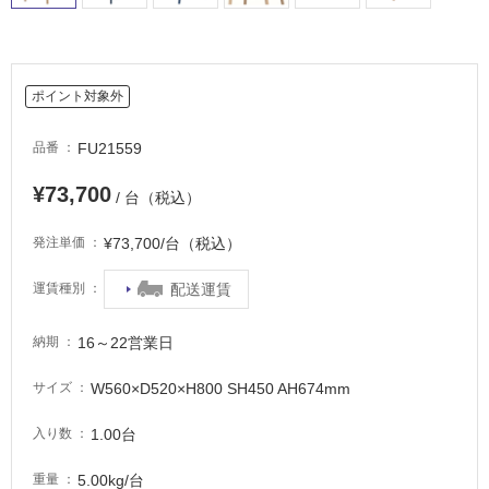
て
い
る
ポイント対象外
適
し
FU21559
品番
て
い
¥73,700
/ 台（税込）
る
が
¥73,700/台（税込）
発注単価
注
意
配送運賃
運賃種別
が
必
要
16～22営業日
納期
適
W560×D520×H800 SH450 AH674mm
サイズ
し
て
1.00台
入り数
い
な
5.00kg/台
重量