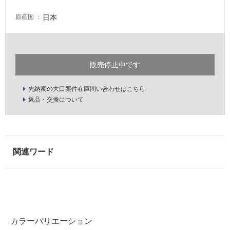
い
日本
原産国
屋
内
壁・
販売停止中です
屋
外
先納期の大口案件在庫問い合わせはこちら
壁・
返品・交換について
浴
室
壁
使
用
可
能
使
用
カラーバリエーション
可