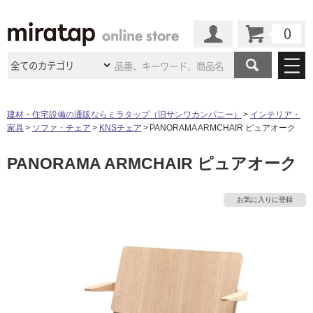
カート
マイページ
商品カテゴリ
建材・住宅設備の通販ならミラタップ（旧サンワカンパニー）
インテリア・
家具
ソファ・チェア
KNSチェア
PANORAMA ARMCHAIR ピュアオーク
施工事例
洗面所・水回り
タイル
PANORAMA ARMCHAIR ピュアオーク
ショールーム
施工事例
法人案件納入事例
キッチン
浴室（風呂・
バスルー
ム）・
トイレ
ショールームの
ご案内
東京
ショールーム
お気に入りに登録
ミラタップ
のあるくらし
お客様訪問
インタビュー
ドア（扉）・
建具・玄関
サポート
扉
エクステリア
（外構）
タ
大阪
ショールーム
仙台
ショールーム
店舗・施設事例
その他サービス
ご利用ガイド
初めての方へ
ウッドデッキ
フローリング・
床材
イ
名古屋
ショールーム
京都
ショールーム
ミラタップと
創る家
工事会社紹介
Coziコンシ
よくある質問
お問い合わせ
ASOLIE
ェルジュ
収納
インテリア・
家具
ル
福岡
ショールーム
札幌スマート
ショールー