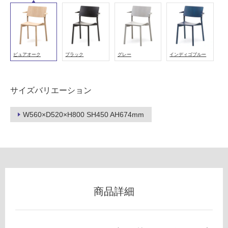
能
(寒
冷
地
以
ピュアオーク
ブラック
グレー
インディゴブルー
外)
使
サイズバリエーション
用
不
W560×D520×H800 SH450 AH674mm
可
フ
ロ
商品詳細
ー