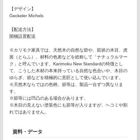
A
い
【デザイン】
R
る
Geckeler Michels
M
が
C
制
【配送方法】
H
限
開梱設置配送
AI
あ
R
り
※カリモク家具では、天然木の自然な節や、筋状の木目、虎
ピ
の
斑（とらふ）、材料の色差などを総称して「ナチュラルマー
ュ
為
ク」と呼んでいます。Karimoku New Standardの特徴とし
ア
注
て、こうした木材の本来持っている自然な色合いや、木目の
オ
意
ゆらぎ、節などを積極的に意匠として使い込んでいます。
ー
が
※天然木ならではの色柄、節等は、製品一台ずつ異なりま
ク
必
す。
要
※節等には凹凸のある場合があります。
要確認
※
※木目の見えない塗装色にも節等が入りますが、ヘコミや割
商
れではありません。
品
運
仕
賃
様
合
資料・データ
欄
計