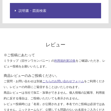
を
:
ご
¥0/
説明書・図面検索
確
台
認
く
だ
さ
い
レビュー
対
応
※ご投稿にあたって
し
ミラタップ（旧サンワカンパニー）の
利用規約第10条
をご確認いただき、レ
て
ビュー投稿をお願いいたします。
い
な
商品レビューのみご投稿ください。
い
ご質問・お問い合わせは別途
こちらのお問い合わせフォーム
をご利用くださ
い。レビューの内容にご返信することはいたしかねます。
商品レビューは当社で加工・加筆ができません。個人情報の記載等、利用規
約に反する場合は、ご投稿いただいても表示されません。
レビュー投稿時には「名前」が公開されます。本名でのご投稿は必須ではあ
りません。ニックネームなど、公開しても問題のないお名前をご入力くださ