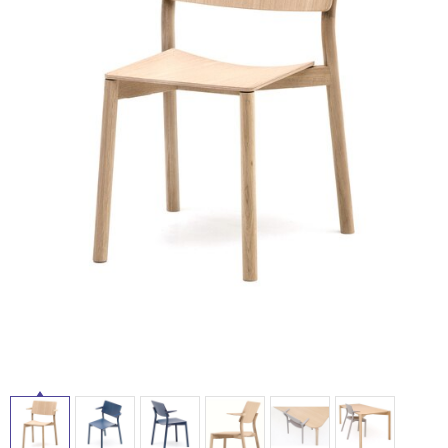
ム
修理お問い合わせ
クレーム公開
自分らしい家づくり
最高のリノベ会社が
みつ
照明
ペット用品
屋
横浜スマート
ショールー
SUVACO
かる
リノベりす
内
ム
ウェルビーみのお
HDC
説明書・図面検索
水まわり
3年保証
BOX
内装用建材
パネル・壁材
床・
屋
お役立ち情報
住まいの
スタイリング
ロートアイアン
天然石・石材
外
アイデア
床・
ミラタップ
チャンネル
メンテナンス・
施工材
新商品
浴
オンライン相談
室
床・
駐
車
場
非
常
に
適
し