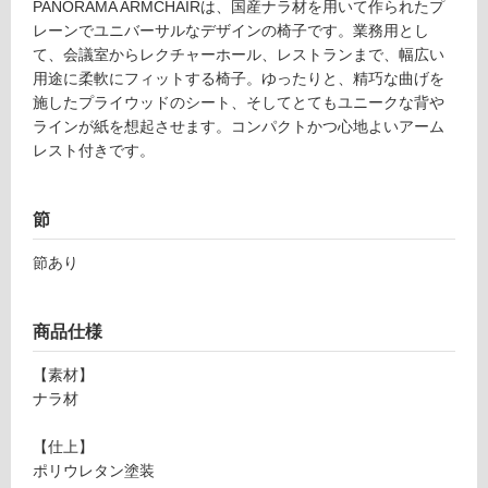
PANORAMA ARMCHAIRは、国産ナラ材を用いて作られたプ
リ
レーンでユニバーサルなデザインの椅子です。業務用とし
て、会議室からレクチャーホール、レストランまで、幅広い
ン
用途に柔軟にフィットする椅子。ゆったりと、精巧な曲げを
施したプライウッドのシート、そしてとてもユニークな背や
グ
ラインが紙を想起させます。コンパクトかつ心地よいアーム
F
レスト付きです。
U
土足・遮
2
1
音・床暖
節
5
対
5
節あり
応
9
し
P
て
A
商品仕様
い
N
る
【素材】
O
ナラ材
R
対
A
応
【仕上】
M
し
ポリウレタン塗装
A
て