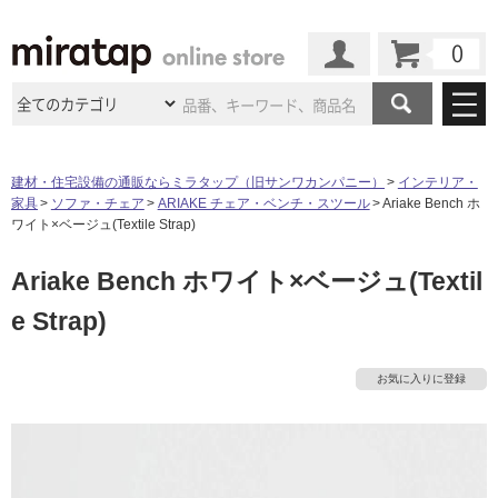
カート
マイページ
商品カテゴリ
建材・住宅設備の通販ならミラタップ（旧サンワカンパニー）
インテリア・
家具
ソファ・チェア
ARIAKE チェア・ベンチ・スツール
Ariake Bench ホ
施工事例
洗面所・水回り
タイル
ワイト×ベージュ(Textile Strap)
ショールーム
施工事例
法人案件納入事例
Ariake Bench ホワイト×ベージュ(Textil
キッチン
浴室（風呂・
バスルー
ム）・
トイレ
ショールームの
ご案内
東京
ショールーム
e Strap)
ミラタップ
のあるくらし
お客様訪問
インタビュー
ドア（扉）・
建具・玄関
サポート
扉
エクステリア
（外構）
大阪
ショールーム
仙台
ショールーム
店舗・施設事例
お気に入りに登録
タ
その他サービス
ご利用ガイド
初めての方へ
ウッドデッキ
フローリング・
床材
名古屋
ショールーム
京都
ショールーム
ミラタップと
創る家
工事会社紹介
Coziコンシ
イ
よくある質問
お問い合わせ
ASOLIE
ェルジュ
収納
インテリア・
家具
福岡
ショールーム
札幌スマート
ショールー