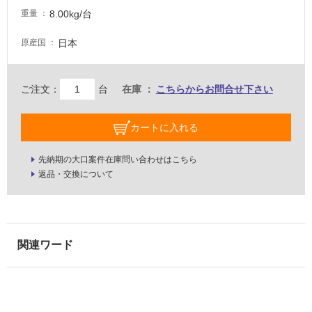
な
8.00kg/台
重量
い
日本
原産国
屋
内
ご注文：
台
在庫
こちらからお問合せ下さい
壁・
屋
カートに入れる
外
壁・
先納期の大口案件在庫問い合わせはこちら
浴
返品・交換について
室
壁
使
用
可
能
使