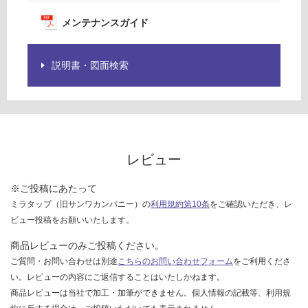
欄
賃
を
メンテナンスガイド
合
ご
計
確
:
認
説明書・図面検索
¥0/
く
台
だ
さ
い
対
レビュー
応
し
※ご投稿にあたって
て
ミラタップ（旧サンワカンパニー）の
利用規約第10条
をご確認いただき、レ
い
ビュー投稿をお願いいたします。
な
い
商品レビューのみご投稿ください。
ご質問・お問い合わせは別途
こちらのお問い合わせフォーム
をご利用くださ
い。レビューの内容にご返信することはいたしかねます。
商品レビューは当社で加工・加筆ができません。個人情報の記載等、利用規