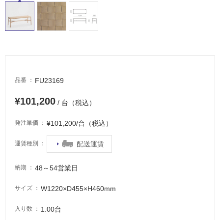
し
て
い
る
適
し
て
FU23169
品番
い
¥101,200
る
/ 台（税込）
が
¥101,200/台（税込）
発注単価
注
意
配送運賃
運賃種別
が
必
要
48～54営業日
納期
適
W1220×D455×H460mm
サイズ
し
て
1.00台
入り数
い