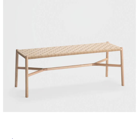
ル
ム
修理お問い合わせ
クレーム公開
自分らしい家づくり
最高のリノベ会社が
みつ
照明
ペット用品
横浜スマート
ショールー
SUVACO
かる
リノベりす
屋
ム
ウェルビーみのお
HDC
説明書・図面検索
水まわり
3年保証
BOX
内装用建材
パネル・壁材
内
床・
お役立ち情報
住まいの
スタイリング
ロートアイアン
天然石・石材
屋
アイデア
外
ミラタップ
チャンネル
メンテナンス・
施工材
新商品
床・
オンライン相談
浴
室
床・
駐
車
場
非
常
に
適