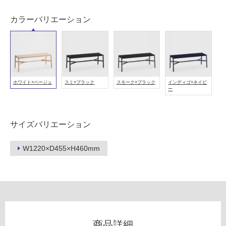
用
可
カラーバリエーション
能
(寒
冷
地
以
外)
ホワイト×ベージュ
スミ×ブラック
スモーク×ブラック
インディゴ×ネイビ
ー
使
用
不
サイズバリエーション
可
W1220×D455×H460mm
フ
ロ
ー
商品詳細