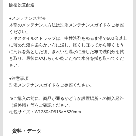
ホ
て
開梱設置配送
ワ
い
イ
る
●メンテナンス方法
ト
が
木部のメンテナンス方法は別添メンテナンスガイドをご参照
×
制
ください。
ベ
限
テキスタイルストラップは、中性洗剤をぬるま湯で500倍以上
ー
あ
に薄めた液を柔らかい布に浸し、軽くしぼってから叩くよう
ジ
り
に汚れを落とした後、きれいな温水に浸した布で洗剤分を拭
ュ
の
き取り、最後にやわらかい乾いた布で水分を拭き取ってくだ
(T
為
さい。
e
注
xti
意
●注意事項
le
が
別添メンテナンスガイドをご参照ください。
St
必
ra
要
※ご購入の前に、商品が通るかどうか設置場所への搬入経路
p)
※
（通路幅）等をご確認ください。
商
梱包サイズ：W1280×D515×H520mm
要確認
品
仕
資料・データ
様
運