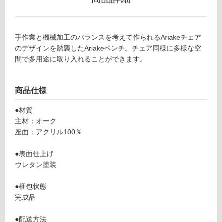
リ
手作業と機械加工のバランスを考えて作られるAriakeチェア
ン
のデザインを踏襲したAriakeベンチ。チェア同様に多様な空
F
間で多用途に取り入れることができます。
U
グ
2
3
商品仕様
土足・遮
1
6
音・床暖
●材質
9
主材：オーク
対
Ar
座面：アクリル100％
応
ia
し
k
●表面仕上げ
て
e
ウレタン塗装
い
B
る
e
●梱包状態
n
対
完成品
c
応
h
し
●配送方法