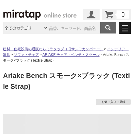
カート
マイページ
商品カテゴリ
建材・住宅設備の通販ならミラタップ（旧サンワカンパニー）
インテリア・
家具
ソファ・チェア
ARIAKE チェア・ベンチ・スツール
Ariake Bench ス
施工事例
洗面所・水回り
タイル
モーク×ブラック (Textile Strap)
ショールーム
施工事例
法人案件納入事例
Ariake Bench スモーク×ブラック (Texti
キッチン
浴室（風呂・
バスルー
ム）・
トイレ
ショールームの
ご案内
東京
ショールーム
le Strap)
ミラタップ
のあるくらし
お客様訪問
インタビュー
ドア（扉）・
建具・玄関
サポート
扉
エクステリア
（外構）
大阪
ショールーム
仙台
ショールーム
店舗・施設事例
お気に入りに登録
タ
その他サービス
ご利用ガイド
初めての方へ
ウッドデッキ
フローリング・
床材
名古屋
ショールーム
京都
ショールーム
ミラタップと
創る家
工事会社紹介
Coziコンシ
イ
よくある質問
お問い合わせ
ASOLIE
ェルジュ
収納
インテリア・
家具
福岡
ショールーム
札幌スマート
ショールー