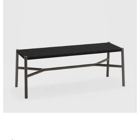
ル
ム
修理お問い合わせ
クレーム公開
自分らしい家づくり
最高のリノベ会社が
みつ
照明
ペット用品
横浜スマート
ショールー
SUVACO
かる
リノベりす
屋
ム
ウェルビーみのお
HDC
説明書・図面検索
水まわり
3年保証
BOX
内装用建材
パネル・壁材
内
床・
お役立ち情報
住まいの
スタイリング
ロートアイアン
天然石・石材
屋
アイデア
外
ミラタップ
チャンネル
メンテナンス・
施工材
新商品
床・
オンライン相談
浴
室
床・
駐
車
場
非
常
に
適