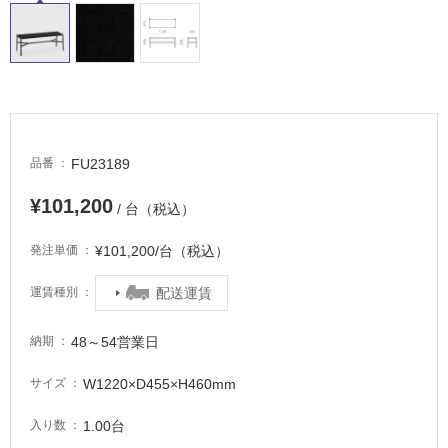
し
て
い
る
適
し
て
FU23189
品番
い
¥101,200
る
/ 台（税込）
が
¥101,200/台（税込）
発注単価
注
意
配送運賃
運賃種別
が
必
要
48～54営業日
納期
適
W1220×D455×H460mm
サイズ
し
て
1.00台
入り数
い