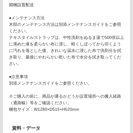
ス
て
開梱設置配送
モ
い
ー
る
●メンテナンス方法
ク
が
木部のメンテナンス方法は別添メンテナンスガイドをご参照
×
制
ください。
ブ
限
テキスタイルストラップは、中性洗剤をぬるま湯で500倍以上
ラ
あ
に薄めた液を柔らかい布に浸し、軽くしぼってから叩くよう
ッ
り
に汚れを落とした後、きれいな温水に浸した布で洗剤分を拭
ク
の
き取り、最後にやわらかい乾いた布で水分を拭き取ってくだ
(T
為
さい。
e
注
xti
意
●注意事項
le
が
別添メンテナンスガイドをご参照ください。
St
必
ra
要
※ご購入の前に、商品が通るかどうか設置場所への搬入経路
p)
※
（通路幅）等をご確認ください。
商
梱包サイズ：W1280×D515×H520mm
要確認
品
仕
資料・データ
様
運