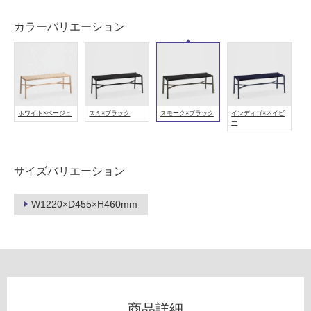
用
可
カラーバリエーション
能
(寒
冷
地
以
外)
ホワイト×ベージュ
スミ×ブラック
スモーク×ブラック
インディゴ×ネイビ
ー
使
用
不
サイズバリエーション
可
W1220×D455×H460mm
フ
ロ
ー
商品詳細