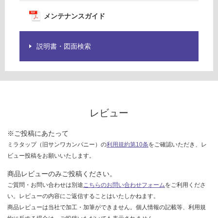
欄
賃
を
メンテナンスガイド
合
ご
計
確
:
認
説明書・図面検索
¥0/
く
台
だ
さ
い
対
レビュー
応
し
※ご投稿にあたって
て
ミラタップ（旧サンワカンパニー）の
利用規約第10条
をご確認いただき、レ
い
ビュー投稿をお願いいたします。
な
い
商品レビューのみご投稿ください。
ご質問・お問い合わせは別途
こちらのお問い合わせフォーム
をご利用くださ
い。レビューの内容にご返信することはいたしかねます。
商品レビューは当社で加工・加筆ができません。個人情報の記載等、利用規