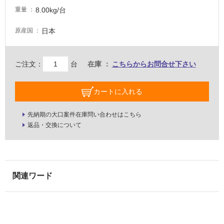
な
8.00kg/台
重量
い
日本
原産国
屋
内
ご注文：
台
在庫
こちらからお問合せ下さい
壁・
屋
カートに入れる
外
壁・
先納期の大口案件在庫問い合わせはこちら
浴
返品・交換について
室
壁
使
用
可
能
使