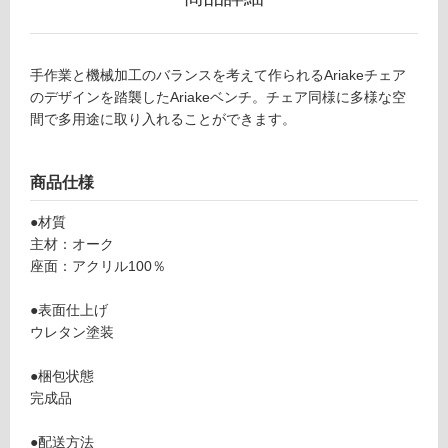
リ
手作業と機械加工のバランスを考えて作られるAriakeチェア
ン
のデザインを踏襲したAriakeベンチ。チェア同様に多様な空
F
間で多用途に取り入れることができます。
U
グ
2
3
商品仕様
土足・遮
1
8
音・床暖
●材質
9
主材：オーク
対
Ar
座面：アクリル100％
応
ia
し
k
●表面仕上げ
て
e
ウレタン塗装
い
B
る
e
●梱包状態
n
対
完成品
c
応
h
し
●配送方法