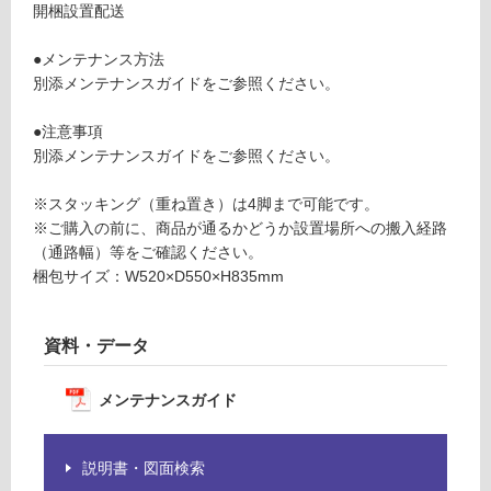
る
開梱設置配送
h
が
ai
制
●メンテナンス方法
r
限
別添メンテナンスガイドをご参照ください。
ホ
あ
ワ
り
●注意事項
イ
の
別添メンテナンスガイドをご参照ください。
ト
為
注
※スタッキング（重ね置き）は4脚まで可能です。
要確認
意
※ご購入の前に、商品が通るかどうか設置場所への搬入経路
が
（通路幅）等をご確認ください。
必
運
梱包サイズ：W520×D550×H835mm
要
賃
※
合
商
計
資料・データ
品
:
仕
¥0/
メンテナンスガイド
様
台
欄
を
説明書・図面検索
ご