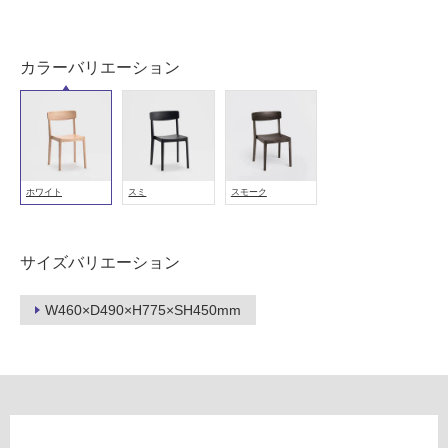
(寒
冷
地
カラーバリエーション
以
外)
使
用
不
ホワイト
スミ
スモーク
可
サイズバリエーション
フ
W460×D490×H775×SH450mm
ロ
ー
リ