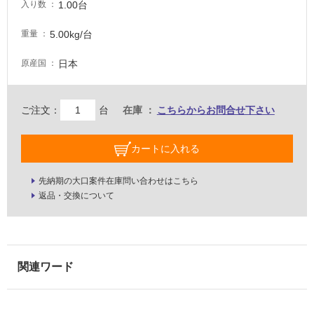
1.00台
入り数
屋
5.00kg/台
重量
内
壁・
日本
原産国
屋
外
ご注文：
台
在庫
こちらからお問合せ下さい
壁・
浴
室
カートに入れる
壁
先納期の大口案件在庫問い合わせはこちら
使
返品・交換について
用
可
能
使
用
可
能