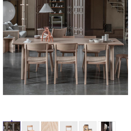
屋
ム
修理お問い合わせ
クレーム公開
自分らしい家づくり
最高のリノベ会社が
みつ
内
照明
ペット用品
横浜スマート
ショールー
SUVACO
かる
リノベりす
床・
ム
ウェルビーみのお
HDC
説明書・図面検索
水まわり
3年保証
屋
BOX
内装用建材
パネル・壁材
外
お役立ち情報
住まいの
スタイリング
床・
ロートアイアン
天然石・石材
アイデア
浴
ミラタップ
チャンネル
室
メンテナンス・
施工材
新商品
オンライン相談
床・
駐
車
場
非
常
に
適
し
て