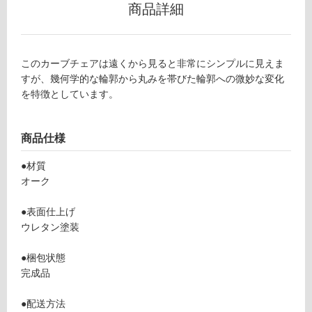
商品詳細
ン
グ
このカーブチェアは遠くから見ると非常にシンプルに見えま
すが、幾何学的な輪郭から丸みを帯びた輪郭への微妙な変化
土足・遮
を特徴としています。
音・床暖
F
対
商品仕様
U
応
2
●材質
し
3
オーク
て
2
い
7
●表面仕上げ
る
9
ウレタン塗装
C
対
ar
応
●梱包状態
v
し
完成品
e
て
d
い
●配送方法
C