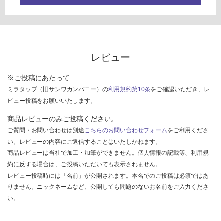
確
認
く
だ
さ
レビュー
い
対
※ご投稿にあたって
応
ミラタップ（旧サンワカンパニー）の
利用規約第10条
をご確認いただき、レ
し
ビュー投稿をお願いいたします。
て
商品レビューのみご投稿ください。
い
ご質問・お問い合わせは別途
こちらのお問い合わせフォーム
をご利用くださ
な
い。レビューの内容にご返信することはいたしかねます。
い
商品レビューは当社で加工・加筆ができません。個人情報の記載等、利用規
約に反する場合は、ご投稿いただいても表示されません。
レビュー投稿時には「名前」が公開されます。本名でのご投稿は必須ではあ
りません。ニックネームなど、公開しても問題のないお名前をご入力くださ
い。