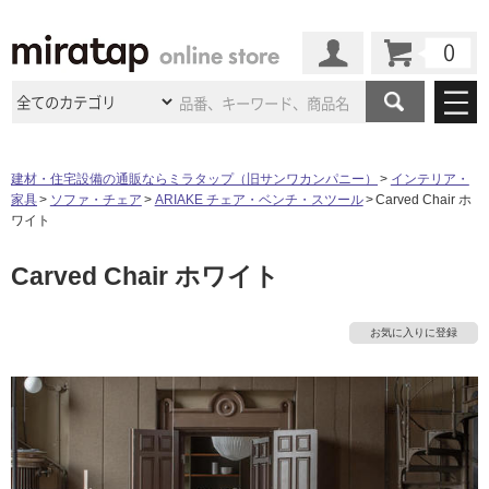
カート
マイページ
商品カテゴリ
建材・住宅設備の通販ならミラタップ（旧サンワカンパニー）
インテリア・
家具
ソファ・チェア
ARIAKE チェア・ベンチ・スツール
Carved Chair ホ
施工事例
洗面所・水回り
タイル
ワイト
ショールーム
施工事例
法人案件納入事例
Carved Chair ホワイト
キッチン
浴室（風呂・
バスルー
ム）・
トイレ
ショールームの
ご案内
東京
ショールーム
ミラタップ
のあるくらし
お客様訪問
インタビュー
タ
ドア（扉）・
建具・玄関
お気に入りに登録
サポート
扉
エクステリア
（外構）
大阪
ショールーム
仙台
ショールーム
店舗・施設事例
イ
その他サービス
ご利用ガイド
初めての方へ
ウッドデッキ
フローリング・
床材
名古屋
ショールーム
京都
ショールーム
ル
ミラタップと
創る家
工事会社紹介
Coziコンシ
よくある質問
お問い合わせ
ASOLIE
ェルジュ
収納
インテリア・
家具
福岡
ショールーム
札幌スマート
ショールー