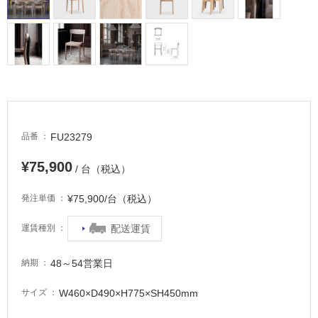
い
る
適
し
て
い
る
が
FU23279
品番
注
意
¥75,900
が
/ 台（税込）
必
¥75,900/台（税込）
発注単価
要
適
配送運賃
運賃種別
し
て
48～54営業日
納期
い
な
W460×D490×H775×SH450mm
サイズ
い