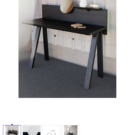
ム
修理お問い合わせ
クレーム公開
屋
自分らしい家づくり
最高のリノベ会社が
みつ
照明
ペット用品
横浜スマート
ショールー
外
SUVACO
かる
リノベりす
ム
ウェルビーみのお
HDC
説明書・図面検索
水まわり
3年保証
床・
BOX
内装用建材
パネル・壁材
浴
お役立ち情報
住まいの
スタイリング
室
ロートアイアン
天然石・石材
アイデア
床・
ミラタップ
チャンネル
駐
メンテナンス・
施工材
新商品
オンライン相談
車
場
非
常
に
適
し
て
い
る