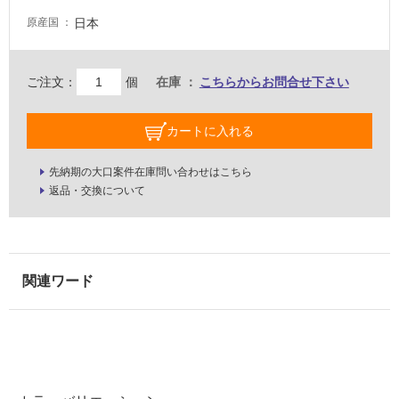
壁・
日本
原産国
屋
外
ご注文：
個
在庫
こちらからお問合せ下さい
壁・
浴
カートに入れる
室
壁
先納期の大口案件在庫問い合わせはこちら
使
返品・交換について
用
可
能
使
用
可
能
(寒
冷
地