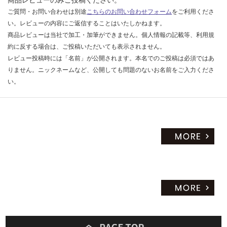
商品レビューのみご投稿ください。
だ
ご質問・お問い合わせは別途
こちらのお問い合わせフォーム
をご利用くださ
さ
い。レビューの内容にご返信することはいたしかねます。
い
商品レビューは当社で加工・加筆ができません。個人情報の記載等、利用規
約に反する場合は、ご投稿いただいても表示されません。
対
レビュー投稿時には「名前」が公開されます。本名でのご投稿は必須ではあ
応
りません。ニックネームなど、公開しても問題のないお名前をご入力くださ
し
い。
て
い
な
い