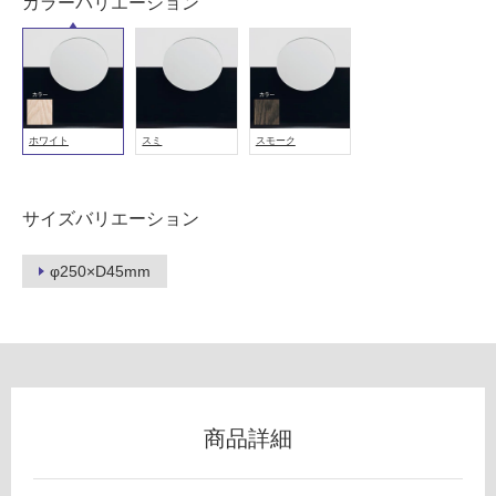
カラーバリエーション
以
外)
使
用
不
ホワイト
スミ
スモーク
可
サイズバリエーション
フ
φ250×D45mm
ロ
ー
リ
商品詳細
ン