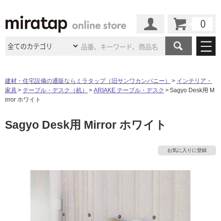
カート
マイページ
商品カテゴリ
建材・住宅設備の通販ならミラタップ（旧サンワカンパニー）
インテリア・
家具
テーブル・デスク（机）
ARIAKE テーブル・デスク
Sagyo Desk用 M
施工事例
洗面所・水回り
タイル
irror ホワイト
ショールーム
タ
施工事例
法人案件納入事例
Sagyo Desk用 Mirror ホワイト
キッチン
浴室（風呂・
バスルー
ム）・
トイレ
ショールームの
ご案内
東京
ショールーム
イ
ミラタップ
のあるくらし
お客様訪問
インタビュー
ドア（扉）・
建具・玄関
お気に入りに登録
サポート
扉
エクステリア
（外構）
大阪
ショールーム
仙台
ショールーム
ル
店舗・施設事例
その他サービス
ご利用ガイド
初めての方へ
ウッドデッキ
フローリング・
床材
名古屋
ショールーム
京都
ショールーム
屋
ミラタップと
創る家
工事会社紹介
Coziコンシ
よくある質問
お問い合わせ
内
ASOLIE
ェルジュ
収納
インテリア・
家具
福岡
ショールーム
札幌スマート
ショールー
床・