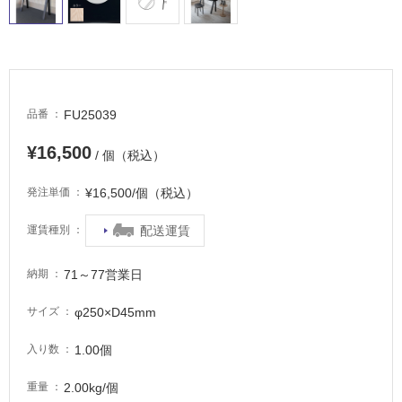
適
し
て
い
る
が
FU25039
品番
注
意
¥16,500
/ 個（税込）
が
必
¥16,500/個（税込）
発注単価
要
適
配送運賃
運賃種別
し
て
71～77営業日
納期
い
な
φ250×D45mm
サイズ
い
1.00個
入り数
屋
2.00kg/個
重量
内