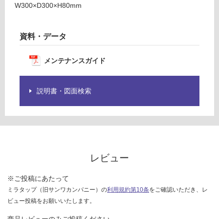
限
W300×D300×H80mm
ワ
あ
イ
り
ト
の
資料・データ
為
要確認
注
メンテナンスガイド
意
運
が
賃
必
説明書・図面検索
合
要
計
※
:
商
¥0/
品
個
仕
様
レビュー
欄
を
※ご投稿にあたって
ご
ミラタップ（旧サンワカンパニー）の
利用規約第10条
をご確認いただき、レ
確
ビュー投稿をお願いいたします。
認
く