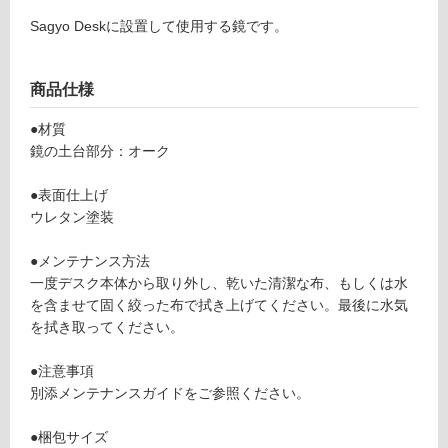
グ
Sagyo Deskに設置して使用する鏡です。
F
U
2
土足・遮
商品仕様
5
音・床暖
0
●材質
3
対
鏡の土台部分：オーク
9
応
S
し
●表面仕上げ
a
て
ウレタン塗装
g
い
y
る
●メンテナンス方法
o
対
一度デスク本体から取り外し、乾いた清潔な布、もしくは水
D
応
を含ませて固く絞った布で拭き上げてください。最後に水気
e
し
を拭き取ってください。
sk
て
用
い
●注意事項
M
る
別添メンテナンスガイドをご参照ください。
irr
が
or
制
●梱包サイズ
ホ