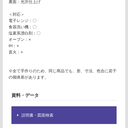
裏面：光沢仕上げ
必
料(離
要
島除
＜対応＞
※
く)
電子レンジ：〇
商
K
食器洗い機：〇
品
T
塩素系漂白剤：〇
仕
2
オーブン：×
様
3
IH：×
欄
1
直火：×
を
7
ご
9
確
A
※全て手作りのため、同じ商品でも、形、寸法、色合に若干
認
P
の個体差があります。
く
L
だ
A
さ
T
資料・データ
い
E
対
1
応
5
説明書・図面検索
し
0
て
ブ