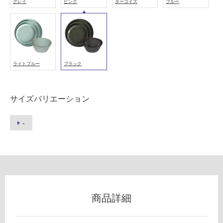
グレイ
ピンク
ターコイズ
ブルー
9
A
フ
P
L
ロ
A
T
ライトブルー
ブラック
E
ー
2
6
リ
サイズバリエーション
0
ブ
ン
-
ラ
ッ
グ
ク
運賃無
土足・遮
料(離
音・床暖
島除
商品詳細
く)
対
応
K