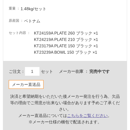
が
必
1.48kg/セット
重量
要
ベトナム
原産国
適
し
KT24159A PLATE 260 ブラック ×1
セット内容
て
KT24219A PLATE 210 ブラック ×1
い
KT23179A PLATE 150 ブラック ×1
な
KT23239A BOWL 150 ブラック ×1
い
屋
ご注文：
セット
メーカー在庫
完売中です
K
内
T
メーカー直送品
壁・
2
屋
3
決済と希望納期をいただいた後メーカー発注を行う為、欠品
外
5
等の理由でご用意が出来ない場合があります予めご了承くだ
壁・
5
さい。
9
浴
メーカー直送品については
こちらをご覧ください
。
M
※メーカー仕様の梱包で配送されます。
室
E