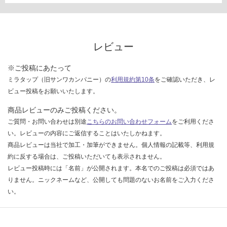
い
ラ
な
ッ
い
ク
レビュー
運賃無
料(離
※ご投稿にあたって
島除
ミラタップ（旧サンワカンパニー）の
利用規約第10条
をご確認いただき、レ
く)
ビュー投稿をお願いいたします。
K
商品レビューのみご投稿ください。
T
ご質問・お問い合わせは別途
こちらのお問い合わせフォーム
をご利用くださ
2
3
い。レビューの内容にご返信することはいたしかねます。
2
商品レビューは当社で加工・加筆ができません。個人情報の記載等、利用規
3
約に反する場合は、ご投稿いただいても表示されません。
9
レビュー投稿時には「名前」が公開されます。本名でのご投稿は必須ではあ
A
りません。ニックネームなど、公開しても問題のないお名前をご入力くださ
B
い。
O
W
L