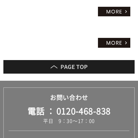
1
5
0
ブ
ラ
ッ
ク
運賃無
料(離
島除
く)
運
お問い合わせ
賃
電話
0120-468-838
合
計
平日 9：30～17：00
:
¥0/
セ