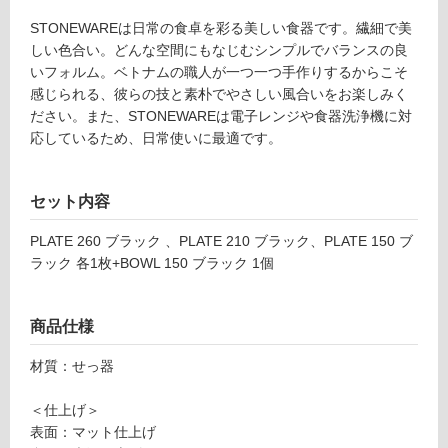
し
T
て
2
STONEWAREは日常の食卓を彩る美しい食器です。繊細で美
い
4
しい色合い。どんな空間にもなじむシンプルでバランスの良
る
2
いフォルム。ベトナムの職人が一つ一つ手作りするからこそ
1
感じられる、彼らの技と素朴でやさしい風合いをお楽しみく
対
9
ださい。また、STONEWAREは電子レンジや食器洗浄機に対
応
A
応しているため、日常使いに最適です。
し
P
て
L
い
セット内容
A
る
T
が
PLATE 260 ブラック 、PLATE 210 ブラック、PLATE 150 ブ
E
制
ラック 各1枚+BOWL 150 ブラック 1個
2
限
1
あ
0
り
商品仕様
ブ
の
ラ
材質：せっ器
為
ッ
注
ク
＜仕上げ＞
意
表面：マット仕上げ
が
運賃無