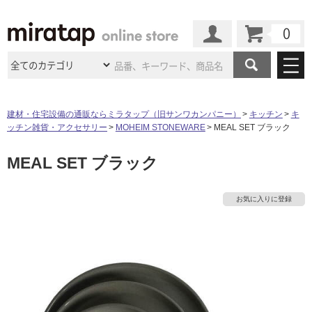
カート
マイページ
商品カテゴリ
建材・住宅設備の通販ならミラタップ（旧サンワカンパニー）
キッチン
キ
ッチン雑貨・アクセサリー
MOHEIM STONEWARE
MEAL SET ブラック
施工事例
洗面所・水回り
タイル
MEAL SET ブラック
ショールーム
施工事例
法人案件納入事例
キッチン
浴室（風呂・
バスルー
ム）・
トイレ
ショールームの
ご案内
東京
ショールーム
お気に入りに登録
ミラタップ
のあるくらし
お客様訪問
インタビュー
ドア（扉）・
建具・玄関
サポート
扉
エクステリア
（外構）
大阪
ショールーム
仙台
ショールーム
店舗・施設事例
その他サービス
ご利用ガイド
初めての方へ
ウッドデッキ
フローリング・
床材
名古屋
ショールーム
京都
ショールーム
ミラタップと
創る家
工事会社紹介
Coziコンシ
よくある質問
お問い合わせ
ASOLIE
ェルジュ
収納
インテリア・
家具
福岡
ショールーム
札幌スマート
ショールー