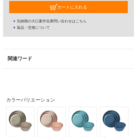
壁
A
カートに入れる
L
使
S
用
先納期の大口案件在庫問い合わせはこちら
E
可
返品・交換について
T
能
ブ
使
ラ
用
ッ
可
ク
能
(寒
運賃無
冷
料(離
地
島除
以
く)
外)
K
カラーバリエーション
使
T
用
2
不
4
可
1
5