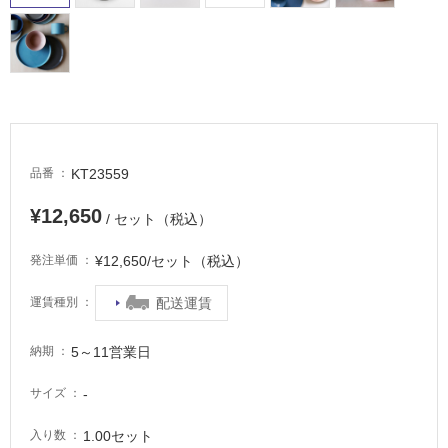
駐
車
場
非
常
に
適
KT23559
品番
し
て
¥12,650
/ セット（税込）
い
る
¥12,650/セット（税込）
発注単価
適
し
配送運賃
運賃種別
て
い
5～11営業日
納期
る
が
-
サイズ
注
意
1.00セット
入り数