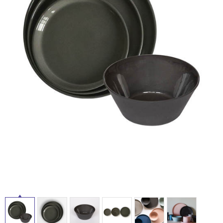
ム
修理お問い合わせ
クレーム公開
自分らしい家づくり
最高のリノベ会社が
みつ
照明
ペット用品
横浜スマート
ショールー
SUVACO
かる
リノベりす
ム
ウェルビーみのお
HDC
タ
説明書・図面検索
水まわり
3年保証
BOX
内装用建材
パネル・壁材
イ
お役立ち情報
住まいの
スタイリング
ロートアイアン
天然石・石材
アイデア
ル
ミラタップ
チャンネル
メンテナンス・
施工材
新商品
オンライン相談
屋
内
床・
屋
外
床・
浴
室
床・