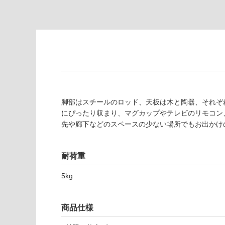
限
注
あ
意
り
が
の
必
為
要
注
適
意
し
が
て
必
い
脚部はスチールのロッド、天板は木と陶器、それぞ
要
な
にぴったり収まり、マグカップやテレビのリモコン
※
い
先や廊下などのスペースの少ない場所でもお出かけ
商
屋内壁・屋外
品
壁・浴室壁
仕
耐荷重
様
使用可
欄
5kg
能
を
ご
使用可
確
商品仕様
能
認