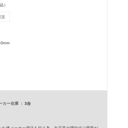
税込）
運賃
40mm
ーカー在庫
3台