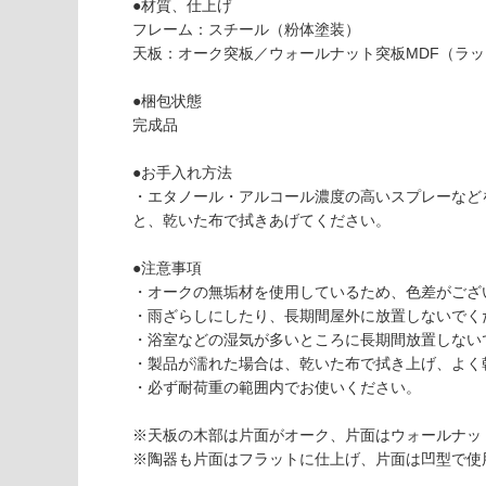
(寒冷地
く
●材質、仕上げ
以外)
だ
フレーム：スチール（粉体塗装）
さ
天板：オーク突板／ウォールナット突板MDF（ラ
使用不
い
可
●梱包状態
対
完成品
応
し
F
●お手入れ方法
て
U
・エタノール・アルコール濃度の高いスプレーなど
い
2
と、乾いた布で拭きあげてください。
な
5
い
6
●注意事項
0
・オークの無垢材を使用しているため、色差がござ
9
・雨ざらしにしたり、長期間屋外に放置しないでく
C
・浴室などの湿気が多いところに長期間放置しない
O
・製品が濡れた場合は、乾いた布で拭き上げ、よく
M
・必ず耐荷重の範囲内でお使いください。
P
A
※天板の木部は片面がオーク、片面はウォールナッ
NI
※陶器も片面はフラットに仕上げ、片面は凹型で使
O