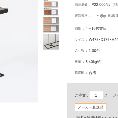
¥22,000/台（
発注単価
配送
運賃種別
4～10営業日
納期
W475×D175×H4
サイズ
1.00台
入り数
3.40kg/台
重量
台湾
原産国
ご注文：
台
メ
メーカー直送品