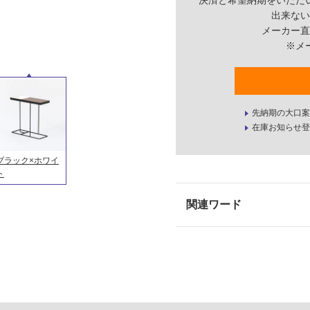
決済と希望納期をいただ
出来ない
メーカー直
※メ
先納期の大口案
在庫お知らせ登
ブラック×ホワイ
ト