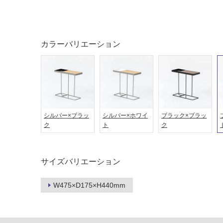
ング
屋内床・
屋外床・
土足・遮
浴室床・
カラーバリエーション
音・床暖
駐車場
対
非
応
常
し
に
て
適
い
シルバー×ブラッ
シルバー×ホワイ
ブラック×ブラッ
し
ク
ト
ク
る
て
い
対
る
応
サイズバリエーション
し
適
て
し
W475×D175×H440mm
い
て
る
い
が
る
制
が