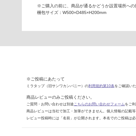
N
※ご購入の前に、商品が通るかどうか設置場所への
ブ
梱包サイズ：W500×D485×H200mm
ラ
ッ
ク
×
ホ
ワ
イ
ト
運賃無
※ご投稿にあたって
料(離
ミラタップ（旧サンワカンパニー）の
利用規約第10条
をご確認い
島除
商品レビューのみご投稿ください。
く)
ご質問・お問い合わせは別途
こちらのお問い合わせフォーム
をご利
商品レビューは当社で加工・加筆ができません。個人情報の記載等
運
レビュー投稿時には「名前」が公開されます。本名でのご投稿は必
賃
合
計