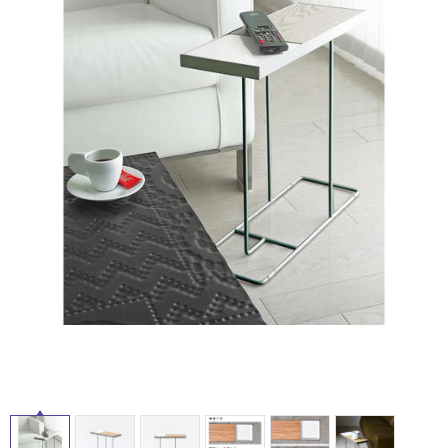
ム
修理お問い合わせ
クレーム公開
自分らしい家づくり
最高のリノベ会社が
みつ
照明
ペット用品
横浜スマート
ショールー
SUVACO
かる
リノベりす
タ
ム
ウェルビーみのお
HDC
説明書・図面検索
水まわり
3年保証
BOX
内装用建材
パネル・壁材
イ
お役立ち情報
住まいの
スタイリング
ロートアイアン
天然石・石材
アイデア
ル
ミラタップ
チャンネル
メンテナンス・
施工材
新商品
オンライン相談
屋
内
床・
屋
外
床・
浴
室
床・
駐