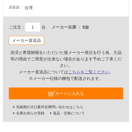
必
台湾
原産国
要
適
し
ご注文：
台
メーカー在庫
5台
て
い
メーカー直送品
な
決済と希望納期をいただいた後メーカー発注を行う為、欠品
い
等の理由でご用意が出来ない場合があります予めご了承くだ
さい。
屋
メーカー直送品については
こちらをご覧ください
。
内
※メーカー仕様の梱包で配送されます。
壁・
屋
カートに入れる
外
壁・
先納期の大口案件在庫問い合わせはこちら
在庫お知らせ登録
返品・交換について
浴
室
壁