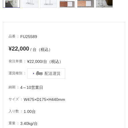
車
場
非
常
に
FU25589
品番
適
¥22,000
し
/ 台（税込）
て
い
¥22,000/台（税込）
発注単価
る
配送運賃
運賃種別
適
し
4～10営業日
納期
て
い
W475×D175×H440mm
サイズ
る
が
1.00台
入り数
注
意
3.40kg/台
重量
が