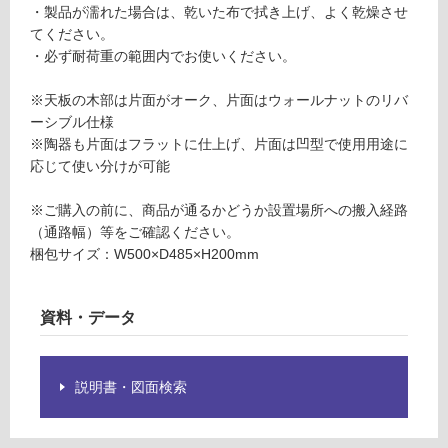
島除
・製品が濡れた場合は、乾いた布で拭き上げ、よく乾燥させ
要
く)
てください。
※
・必ず耐荷重の範囲内でお使いください。
商
運
品
※天板の木部は片面がオーク、片面はウォールナットのリバ
賃
仕
ーシブル仕様
合
様
※陶器も片面はフラットに仕上げ、片面は凹型で使用用途に
計
欄
応じて使い分けが可能
:
を
¥0/
ご
※ご購入の前に、商品が通るかどうか設置場所への搬入経路
台
確
（通路幅）等をご確認ください。
認
梱包サイズ：W500×D485×H200mm
く
だ
さ
資料・データ
い
対
応
説明書・図面検索
し
て