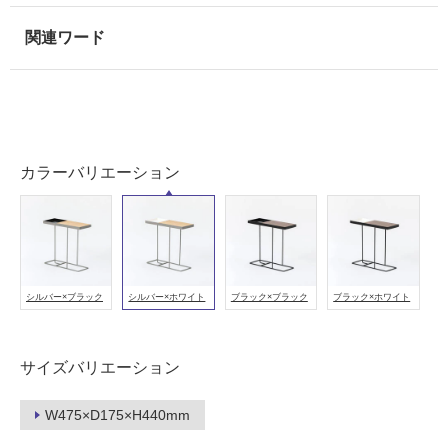
使
用
可
能
使
用
可
カラーバリエーション
能
(寒
冷
地
以
シルバー×ブラック
シルバー×ホワイト
ブラック×ブラック
ブラック×ホワイト
外)
使
用
サイズバリエーション
不
可
W475×D175×H440mm