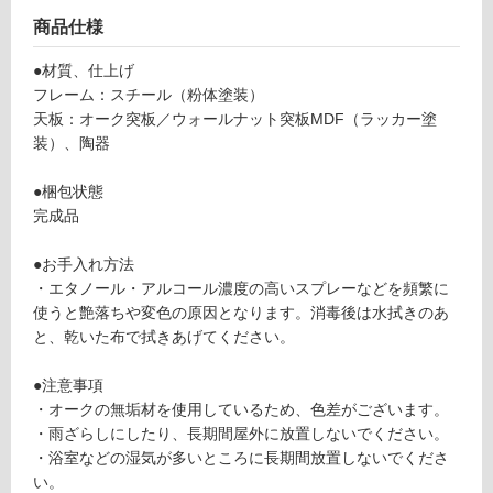
C
て
商品仕様
O
い
M
る
●材質、仕上げ
P
フレーム：スチール（粉体塗装）
対
A
天板：オーク突板／ウォールナット突板MDF（ラッカー塗
応
NI
装）、陶器
し
O
て
N
●梱包状態
い
シ
完成品
る
ル
が
バ
●お手入れ方法
制
ー
・エタノール・アルコール濃度の高いスプレーなどを頻繁に
限
×
使うと艶落ちや変色の原因となります。消毒後は水拭きのあ
あ
ホ
と、乾いた布で拭きあげてください。
り
ワ
の
イ
●注意事項
為
ト
・オークの無垢材を使用しているため、色差がございます。
注
・雨ざらしにしたり、長期間屋外に放置しないでください。
意
運賃無
・浴室などの湿気が多いところに長期間放置しないでくださ
が
料(離
い。
必