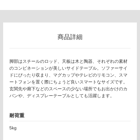
フ
ロ
商品詳細
ー
リ
脚部はスチールのロッド、天板は木と陶器、それぞれの素材
のコンビネーションが美しいサイドテーブル。ソファーサイ
ン
ドにぴったり収まり、マグカップやテレビのリモコン、スマ
ートフォンを置く際にちょうど良いスマートなサイズです。
グ
玄関先や廊下などのスペースの少ない場所でもお出かけのカ
バンや、ディスプレーテーブルとしても活躍します。
F
U
土足・遮
2
音・床暖
耐荷重
5
5
対
5kg
8
応
9
し