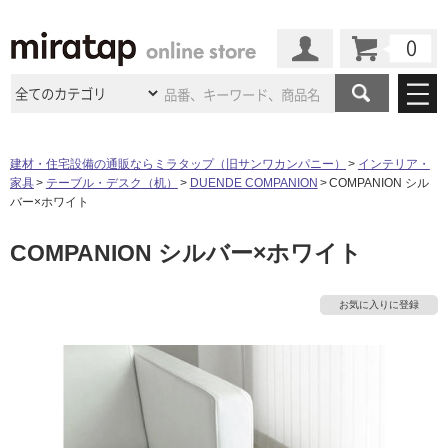
カート
マイページ
商品カテゴリ
建材・住宅設備の通販ならミラタップ（旧サンワカンパニー）
インテリア・
家具
テーブル・デスク（机）
DUENDE COMPANION
COMPANION シル
施工事例
洗面所・水回り
タイル
バー×ホワイト
ショールーム
施工事例
法人案件納入事例
COMPANION シルバー×ホワイト
キッチン
浴室（風呂・
バスルー
ム）・
トイレ
ショールームの
ご案内
東京
ショールーム
ミラタップ
のあるくらし
お客様訪問
インタビュー
ドア（扉）・
建具・玄関
お気に入りに登録
サポート
扉
エクステリア
（外構）
大阪
ショールーム
仙台
ショールーム
店舗・施設事例
その他サービス
ご利用ガイド
初めての方へ
ウッドデッキ
フローリング・
床材
名古屋
ショールーム
京都
ショールーム
ミラタップと
創る家
工事会社紹介
Coziコンシ
よくある質問
お問い合わせ
ASOLIE
ェルジュ
収納
インテリア・
家具
福岡
ショールーム
札幌スマート
ショールー