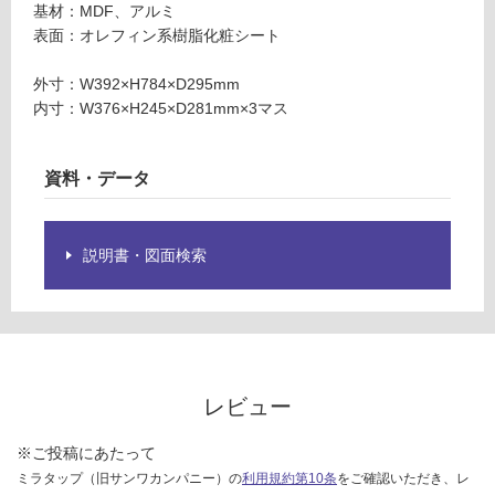
限
基材：MDF、アルミ
ア
あ
表面：オレフィン系樹脂化粧シート
ン
り
チ
の
外寸：W392×H784×D295mm
ェ
為
内寸：W376×H245×D281mm×3マス
リ
注
ー
意
が
資料・データ
運賃無
必
料(離
要
島除
※
説明書・図面検索
く)
商
品
運
仕
賃
様
合
欄
計
を
レビュー
:
ご
¥0/
確
※ご投稿にあたって
台
認
ミラタップ（旧サンワカンパニー）の
利用規約第10条
をご確認いただき、レ
く