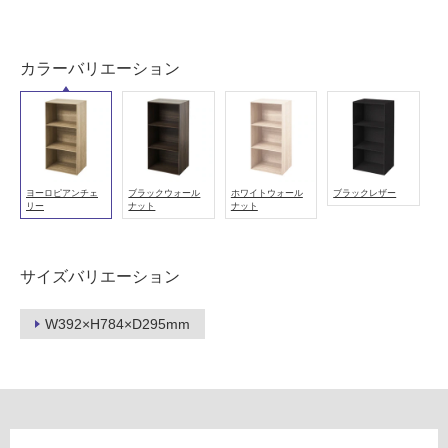
以
外)
カラーバリエーション
使
用
不
可
ヨーロピアンチェ
ブラックウォール
ホワイトウォール
ブラックレザー
リー
ナット
ナット
フ
ロ
サイズバリエーション
ー
W392×H784×D295mm
リ
F
U
ン
2