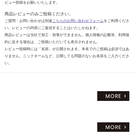
ビュー投稿をお願いいたします。
だ
さ
商品レビューのみご投稿ください。
い
ご質問・お問い合わせは別途
こちらのお問い合わせフォーム
をご利用くださ
い。レビューの内容にご返信することはいたしかねます。
対
商品レビューは当社で加工・加筆ができません。個人情報の記載等、利用規
応
約に反する場合は、ご投稿いただいても表示されません。
し
レビュー投稿時には「名前」が公開されます。本名でのご投稿は必須ではあ
て
りません。ニックネームなど、公開しても問題のないお名前をご入力くださ
い
な
い。
い