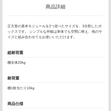
6
グ
商品詳細
0
8
9
土足・遮
V-
音・床暖
正方形の基本モジュールを2つ並べたサイズを、3分割したボ
TI
ックスです。 シンプルな外観は単体でも空間に映え、他のサ
対
S
イズと組み合わせてもお使いいただけます。
応
S
し
LI
て
G
総耐荷重
い
H
る
T
棚全体20kg
ス
対
リ
応
ム
耐荷重
し
3
て
棚1枚当たり10kg
連
い
ヨ
る
ー
が
商品仕様
ロ
制
ピ