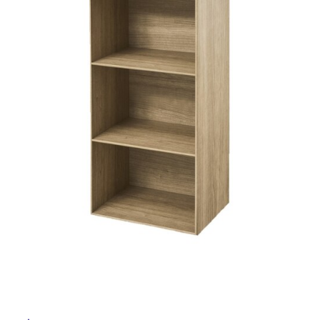
ム
修理お問い合わせ
クレーム公開
屋
自分らしい家づくり
最高のリノベ会社が
みつ
照明
ペット用品
横浜スマート
ショールー
外
SUVACO
かる
リノベりす
ム
ウェルビーみのお
HDC
説明書・図面検索
水まわり
3年保証
床・
BOX
内装用建材
パネル・壁材
浴
お役立ち情報
住まいの
スタイリング
室
ロートアイアン
天然石・石材
アイデア
床・
ミラタップ
チャンネル
駐
メンテナンス・
施工材
新商品
オンライン相談
車
場
非
常
に
適
し
て
い
る