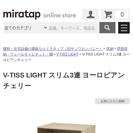
カート
マイページ
商品カテゴリ
建材・住宅設備の通販ならミラタップ（旧サンワカンパニー）
収納
壁面収
納・ウォールキャビネット・棚
V-TISS LIGHT
V-TISS LIGHT スリム3連 ヨー
施工事例
洗面所・水回り
タイル
ロピアンチェリー
ショールーム
タ
施工事例
法人案件納入事例
V-TISS LIGHT スリム3連 ヨーロピアン
キッチン
浴室（風呂・
バスルー
ム）・
トイレ
ショールームの
ご案内
東京
ショールーム
チェリー
イ
ミラタップ
のあるくらし
お客様訪問
インタビュー
ドア（扉）・
建具・玄関
サポート
扉
エクステリア
（外構）
大阪
ショールーム
仙台
ショールーム
ル
店舗・施設事例
お気に入りに登録
その他サービス
ご利用ガイド
初めての方へ
ウッドデッキ
フローリング・
床材
名古屋
ショールーム
京都
ショールーム
屋
ミラタップと
創る家
工事会社紹介
Coziコンシ
よくある質問
お問い合わせ
内
ASOLIE
ェルジュ
収納
インテリア・
家具
福岡
ショールーム
札幌スマート
ショールー
床・