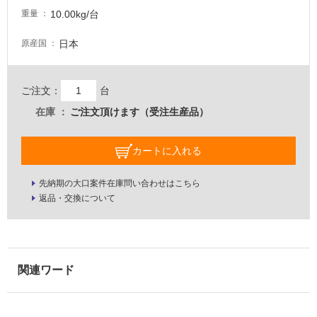
10.00kg/台
壁・
重量
屋
日本
原産国
外
壁・
浴
ご注文：
台
室
在庫
ご注文頂けます（受注生産品）
壁
使
カートに入れる
用
可
先納期の大口案件在庫問い合わせはこちら
能
返品・交換について
使
用
可
能
(寒
冷
地