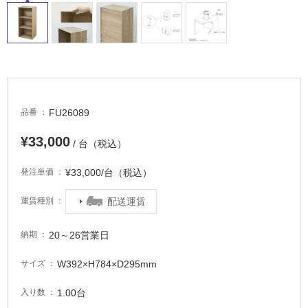
適
し
て
い
る
が
注
意
FU26089
品番
が
必
¥33,000
/ 台（税込）
要
¥33,000/台（税込）
発注単価
適
し
配送運賃
運賃種別
て
い
20～26営業日
な
納期
い
W392×H784×D295mm
サイズ
屋
1.00台
入り数
内