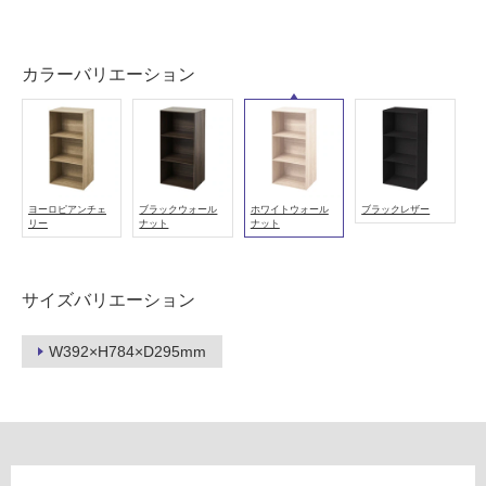
以
外)
カラーバリエーション
使
用
不
可
ヨーロピアンチェ
ブラックウォール
ホワイトウォール
ブラックレザー
リー
ナット
ナット
フ
ロ
サイズバリエーション
ー
W392×H784×D295mm
リ
F
U
ン
2
6