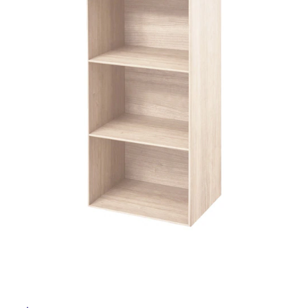
ム
修理お問い合わせ
クレーム公開
屋
自分らしい家づくり
最高のリノベ会社が
みつ
照明
ペット用品
横浜スマート
ショールー
外
SUVACO
かる
リノベりす
ム
ウェルビーみのお
HDC
説明書・図面検索
水まわり
3年保証
床・
BOX
内装用建材
パネル・壁材
浴
お役立ち情報
住まいの
スタイリング
室
ロートアイアン
天然石・石材
アイデア
床・
ミラタップ
チャンネル
駐
メンテナンス・
施工材
新商品
オンライン相談
車
場
非
常
に
適
し
て
い
る