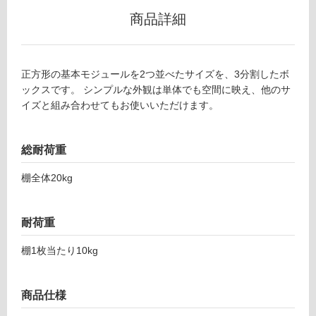
1
グ
商品詳細
0
9
土足・遮
V-
音・床暖
TI
正方形の基本モジュールを2つ並べたサイズを、3分割したボ
S
ックスです。 シンプルな外観は単体でも空間に映え、他のサ
対
S
イズと組み合わせてもお使いいただけます。
応
LI
し
G
て
総耐荷重
H
い
T
る
棚全体20kg
ス
対
リ
応
ム
耐荷重
し
3
て
連
棚1枚当たり10kg
い
ホ
る
ワ
が
イ
商品仕様
制
ト