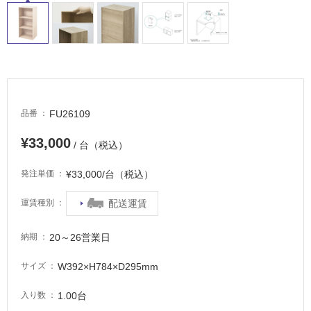
適
し
て
い
る
が
注
意
FU26109
品番
が
必
¥33,000
/ 台（税込）
要
¥33,000/台（税込）
発注単価
適
し
配送運賃
運賃種別
て
い
20～26営業日
な
納期
い
W392×H784×D295mm
サイズ
屋
1.00台
入り数
内