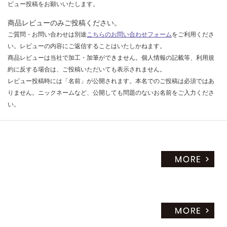
ビュー投稿をお願いいたします。
だ
さ
商品レビューのみご投稿ください。
い
ご質問・お問い合わせは別途
こちらのお問い合わせフォーム
をご利用くださ
い。レビューの内容にご返信することはいたしかねます。
対
商品レビューは当社で加工・加筆ができません。個人情報の記載等、利用規
応
約に反する場合は、ご投稿いただいても表示されません。
し
レビュー投稿時には「名前」が公開されます。本名でのご投稿は必須ではあ
て
りません。ニックネームなど、公開しても問題のないお名前をご入力くださ
い
な
い。
い