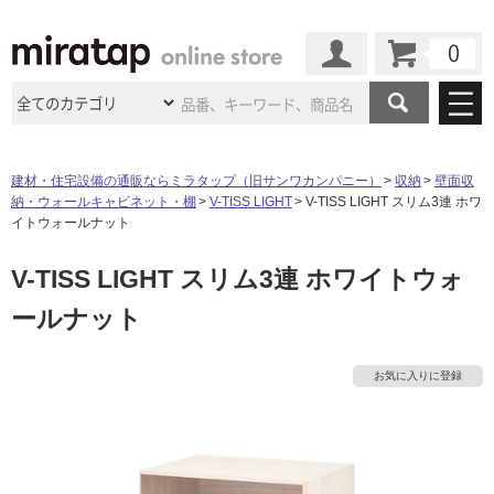
カート
マイページ
商品カテゴリ
建材・住宅設備の通販ならミラタップ（旧サンワカンパニー）
収納
壁面収
納・ウォールキャビネット・棚
V-TISS LIGHT
V-TISS LIGHT スリム3連 ホワ
施工事例
洗面所・水回り
タイル
イトウォールナット
ショールーム
タ
施工事例
法人案件納入事例
V-TISS LIGHT スリム3連 ホワイトウォ
キッチン
浴室（風呂・
バスルー
ム）・
トイレ
ショールームの
ご案内
東京
ショールーム
ールナット
イ
ミラタップ
のあるくらし
お客様訪問
インタビュー
ドア（扉）・
建具・玄関
サポート
扉
エクステリア
（外構）
大阪
ショールーム
仙台
ショールーム
ル
店舗・施設事例
お気に入りに登録
その他サービス
ご利用ガイド
初めての方へ
ウッドデッキ
フローリング・
床材
名古屋
ショールーム
京都
ショールーム
屋
ミラタップと
創る家
工事会社紹介
Coziコンシ
よくある質問
お問い合わせ
内
ASOLIE
ェルジュ
収納
インテリア・
家具
福岡
ショールーム
札幌スマート
ショールー
床・