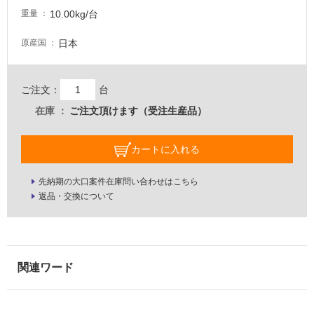
10.00kg/台
壁・
重量
屋
日本
原産国
外
壁・
浴
ご注文：
台
室
在庫
ご注文頂けます（受注生産品）
壁
使
カートに入れる
用
可
先納期の大口案件在庫問い合わせはこちら
能
返品・交換について
使
用
可
能
(寒
冷
地