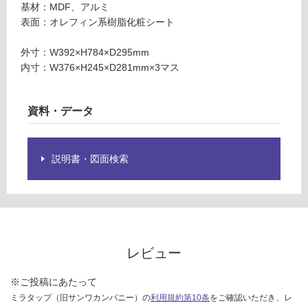
限
ウ
基材：MDF、アルミ
あ
ォ
表面：オレフィン系樹脂化粧シート
り
ー
の
ル
外寸：W392×H784×D295mm
為
ナ
内寸：W376×H245×D281mm×3マス
注
ッ
意
ト
が
資料・データ
必
運賃無
要
料(離
※
島除
説明書・図面検索
商
く)
品
仕
運
様
賃
欄
合
を
レビュー
計
ご
:
確
※ご投稿にあたって
¥0/
認
ミラタップ（旧サンワカンパニー）の
利用規約第10条
をご確認いただき、レ
台
く