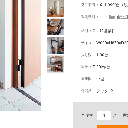
¥11,990/台（
発注単価
配送
運賃種別
6～12営業日
納期
W660×H870×D2
サイズ
1.00台
入り数
5.20kg/台
重量
中国
原産国
フック×2
付属品
ご注文：
台
在