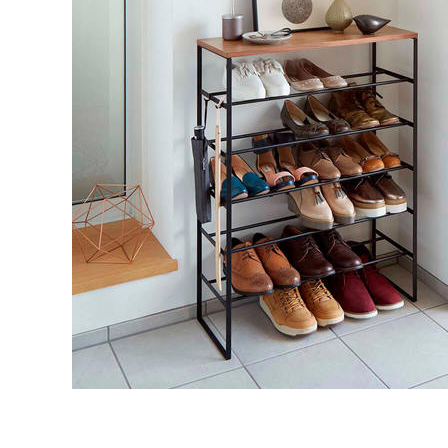
タイル
フローリ
ング
屋内床・
屋外床・
土足・遮
浴室床・
音・床暖
駐車場