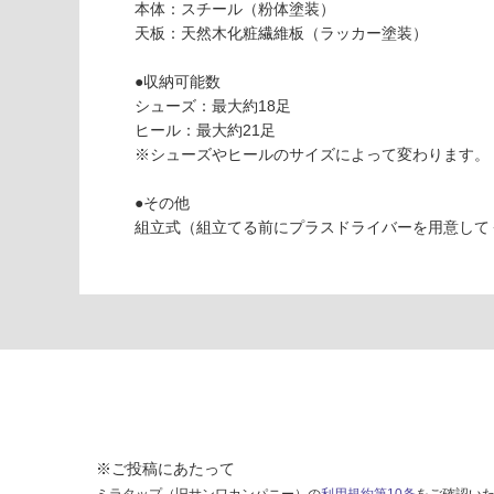
し
本体：スチール（粉体塗装）
F
て
天板：天然木化粧繊維板（ラッカー塗装）
U
い
2
な
●収納可能数
7
い
シューズ：最大約18足
1
ヒール：最大約21足
3
※シューズやヒールのサイズによって変わります。
9
天
●その他
板
組立式（組立てる前にプラスドライバーを用意して
付
き
シ
ュ
ー
ズ
ラ
ッ
ク
6
※ご投稿にあたって
段