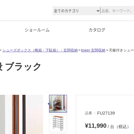
ショールーム
カタログ
シューズボックス（靴箱・下駄箱）・玄関収納
tower 玄関収納
天板付きシュー
 ブラック
FU27139
品番
¥11,990
/ 台（税込）