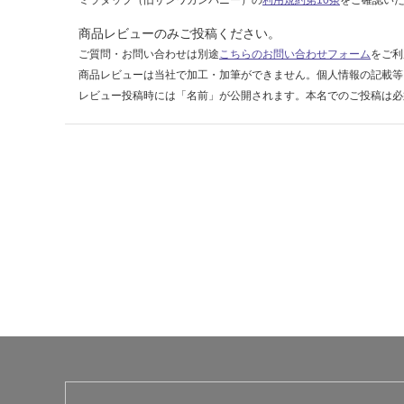
ミラタップ（旧サンワカンパニー）の
利用規約第10条
をご確認い
ブ
ラ
商品レビューのみご投稿ください。
ッ
ご質問・お問い合わせは別途
こちらのお問い合わせフォーム
をご利
ク
商品レビューは当社で加工・加筆ができません。個人情報の記載等
レビュー投稿時には「名前」が公開されます。本名でのご投稿は必
運賃無
料(離
島除
く)
運
賃
合
計
:
¥0/
台