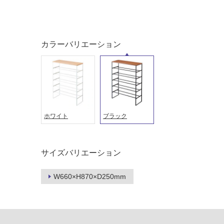
対
非
応
常
し
に
て
適
カラーバリエーション
い
し
る
て
い
対
る
応
し
適
て
し
い
ホワイト
ブラック
て
る
い
が
る
制
が
サイズバリエーション
限
注
あ
意
W660×H870×D250mm
り
が
の
必
為
要
注
適