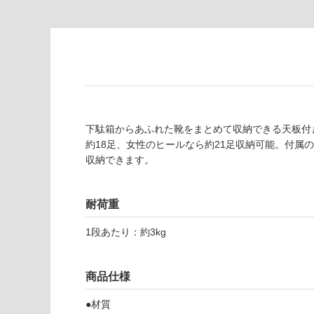
意
し
が
て
必
い
要
な
※
い
商
屋内壁・屋外
品
壁・浴室壁
仕
様
下駄箱からあふれた靴をまとめて収納できる天板付
使用可
欄
約18足、女性のヒールなら約21足収納可能。付属
能
を
収納できます。
ご
使用可
確
能
認
耐荷重
(寒冷地
く
1段あたり：約3kg
以外)
だ
さ
使用不
い
可
商品仕様
対
応
●材質