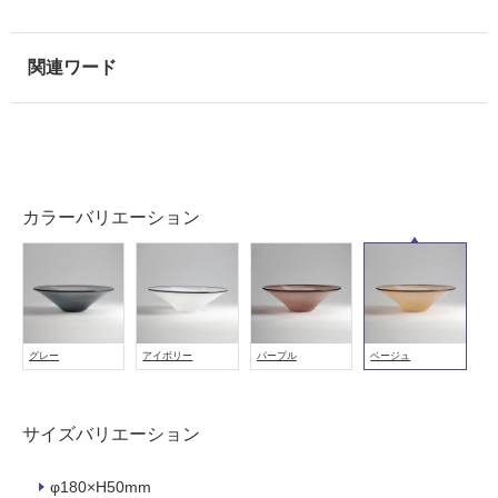
用
可
能
(寒
冷
地
以
外)
使
カラーバリエーション
用
不
可
グレー
アイボリー
パープル
ベージュ
フ
ロ
サイズバリエーション
ー
φ180×H50mm