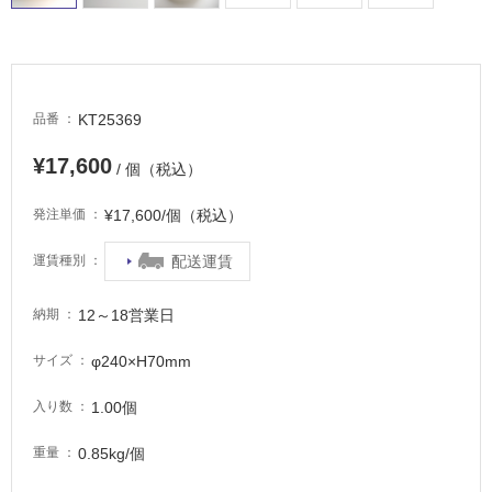
し
て
い
る
KT25369
品番
適
し
¥17,600
/ 個（税込）
て
い
¥17,600/個（税込）
発注単価
る
が
配送運賃
運賃種別
注
意
12～18営業日
納期
が
必
φ240×H70mm
サイズ
要
適
1.00個
入り数
し
0.85kg/個
重量
て
い