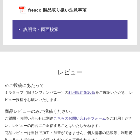
欄
¥1,
を
fresco 製品取り扱い注意事項
27
ご
0/
確
個
認
説明書・図面検索
く
だ
さ
い
対
レビュー
応
し
※ご投稿にあたって
て
ミラタップ（旧サンワカンパニー）の
利用規約第10条
をご確認いただき、レ
い
ビュー投稿をお願いいたします。
な
い
商品レビューのみご投稿ください。
ご質問・お問い合わせは別途
こちらのお問い合わせフォーム
をご利用くださ
い。レビューの内容にご返信することはいたしかねます。
商品レビューは当社で加工・加筆ができません。個人情報の記載等、利用規
約に反する場合は、ご投稿いただいても表示されません。