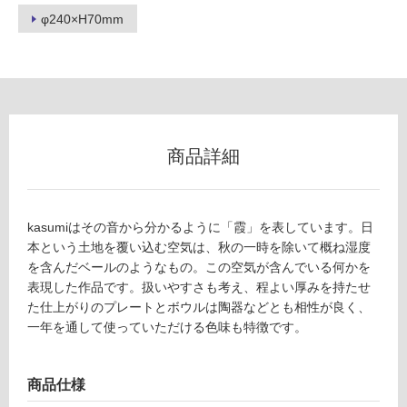
φ240×H70mm
リ
ン
グ
K
商品詳細
T
土足・遮
2
5
音・床暖
3
kasumiはその音から分かるように「霞」を表しています。日
対
6
本という土地を覆い込む空気は、秋の一時を除いて概ね湿度
応
9
を含んだベールのようなもの。この空気が含んでいる何かを
し
fr
表現した作品です。扱いやすさも考え、程よい厚みを持たせ
て
e
た仕上がりのプレートとボウルは陶器などとも相性が良く、
い
sc
一年を通して使っていただける色味も特徴です。
る
o
k
対
a
応
商品仕様
s
し