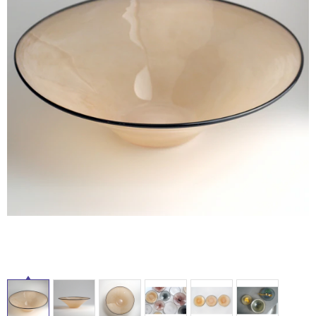
ル
ム
修理お問い合わせ
クレーム公開
自分らしい家づくり
最高のリノベ会社が
みつ
照明
ペット用品
横浜スマート
ショールー
SUVACO
かる
リノベりす
屋
ム
ウェルビーみのお
HDC
説明書・図面検索
水まわり
3年保証
BOX
内装用建材
パネル・壁材
内
床・
お役立ち情報
住まいの
スタイリング
ロートアイアン
天然石・石材
屋
アイデア
外
ミラタップ
チャンネル
メンテナンス・
施工材
新商品
床・
オンライン相談
浴
室
床・
駐
車
場
非
常
に
適