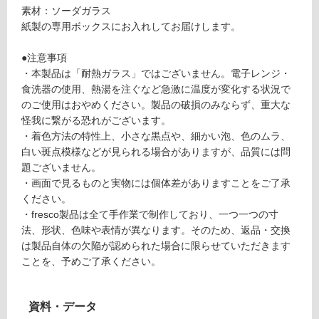
u
て
素材：ソーダガラス
m
い
紙製の専用ボックスにお入れしてお届けします。
i
る
b
が
●注意事項
o
制
・本製品は「耐熱ガラス」ではございません。電子レンジ・
wl
限
食洗器の使用、熱湯を注ぐなど急激に温度が変化する状況で
M
あ
のご使用はおやめください。製品の破損のみならず、重大な
ベ
り
怪我に繋がる恐れがございます。
ー
の
・着色方法の特性上、小さな黒点や、細かい泡、色のムラ、
ジ
為
白い斑点模様などが見られる場合がありますが、品質には問
ュ
注
題ございません。
意
・画面で見るものと実物には個体差がありますことをご了承
運賃表
が
ください。
O
必
・fresco製品は全て手作業で制作しており、一つ一つの寸
要
法、形状、色味や表情が異なります。そのため、返品・交換
※
は製品自体の欠陥が認められた場合に限らせていただきます
運
商
ことを、予めご了承ください。
賃
品
合
仕
計
資料・データ
様
: