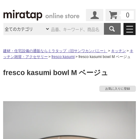
カート
マイページ
商品カテゴリ
建材・住宅設備の通販ならミラタップ（旧サンワカンパニー）
キッチン
キ
ッチン雑貨・アクセサリー
fresco kasumi
fresco kasumi bowl M ベージュ
施工事例
洗面所・水回り
タイル
fresco kasumi bowl M ベージュ
ショールーム
施工事例
法人案件納入事例
キッチン
浴室（風呂・
バスルー
ム）・
トイレ
ショールームの
ご案内
東京
ショールーム
お気に入りに登録
ミラタップ
のあるくらし
お客様訪問
インタビュー
ドア（扉）・
建具・玄関
サポート
扉
エクステリア
（外構）
大阪
ショールーム
仙台
ショールーム
店舗・施設事例
タ
その他サービス
ご利用ガイド
初めての方へ
ウッドデッキ
フローリング・
床材
名古屋
ショールーム
京都
ショールーム
ミラタップと
創る家
工事会社紹介
Coziコンシ
イ
よくある質問
お問い合わせ
ASOLIE
ェルジュ
収納
インテリア・
家具
福岡
ショールーム
札幌スマート
ショールー