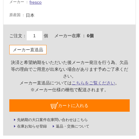
fresco
メーカー
な
い
日本
原産国
屋
内
ご注文：
個
メーカー在庫
6個
壁・
メーカー直送品
屋
外
決済と希望納期をいただいた後メーカー発注を行う為、欠品
壁・
等の理由でご用意が出来ない場合があります予めご了承くだ
浴
さい。
室
メーカー直送品については
こちらをご覧ください
。
※メーカー仕様の梱包で配送されます。
壁
使
カートに入れる
用
可
先納期の大口案件在庫問い合わせはこちら
能
在庫お知らせ登録
返品・交換について
使