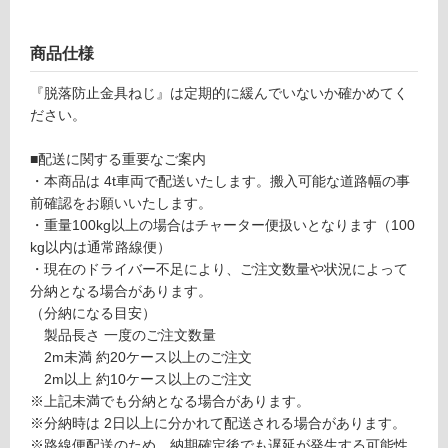
ケッ
る
ト
（棚
対
商品仕様
板D
応
450
『脱落防止金具ねじ』は定期的に緩んでいないか確かめてく
し
用）
ださい。
て
ブラ
い
ック
■配送に関する重要なご案内
る
左右
・本商品は 4t車両で配送いたします。搬入可能な道路幅の事
が
セッ
前確認をお願いいたします。
制
ト S
・重量100kg以上の場合はチャーター便扱いとなります（100
限
KBT
kg以内は通常路線便）
あ
SS-
・現在のドライバー不足により、ご注文数量や状況によって
り
2G-
分納となる場合があります。
の
B
（分納になる目安）
為
製品長さ 一度のご注文数量
注
運賃表
2m未満 約20ケース以上のご注文
意
Y
2m以上 約10ケース以上のご注文
が
※上記未満でも分納となる場合があります。
必
※分納時は 2日以上に分かれて配送される場合があります。
要
運
※路線便配送のため、納期確定後でも遅延が発生する可能性
※