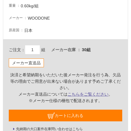
0.60kg/組
重量
適
し
WOODONE
メーカー
て
い
日本
原産国
な
い
ご注文：
組
メーカー在庫
30組
屋
内
メーカー直送品
壁・
決済と希望納期をいただいた後メーカー発注を行う為、欠品
屋
等の理由でご用意が出来ない場合があります予めご了承くだ
外
さい。
壁・
メーカー直送品については
こちらをご覧ください
。
浴
※メーカー仕様の梱包で配送されます。
室
カートに入れる
壁
使
先納期の大口案件在庫問い合わせはこちら