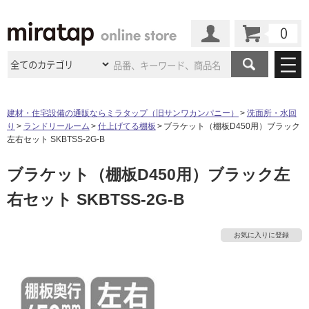
カート
マイページ
商品カテゴリ
建材・住宅設備の通販ならミラタップ（旧サンワカンパニー）
洗面所・水回
り
ランドリールーム
仕上げてる棚板
ブラケット（棚板D450用）ブラック
施工事例
洗面所・水回り
タイル
左右セット SKBTSS-2G-B
ショールーム
施工事例
法人案件納入事例
ブラケット（棚板D450用）ブラック左
キッチン
浴室（風呂・
バスルー
ム）・
トイレ
ショールームの
ご案内
東京
ショールーム
右セット SKBTSS-2G-B
ミラタップ
のあるくらし
お客様訪問
インタビュー
ドア（扉）・
建具・玄関
サポート
扉
エクステリア
（外構）
大阪
ショールーム
仙台
ショールーム
店舗・施設事例
お気に入りに登録
その他サービス
ご利用ガイド
初めての方へ
ウッドデッキ
フローリング・
床材
名古屋
ショールーム
京都
ショールーム
ミラタップと
創る家
工事会社紹介
Coziコンシ
よくある質問
お問い合わせ
ASOLIE
ェルジュ
収納
インテリア・
家具
福岡
ショールーム
札幌スマート
ショールー