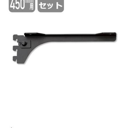
ム
タ
修理お問い合わせ
クレーム公開
自分らしい家づくり
最高のリノベ会社が
みつ
照明
ペット用品
横浜スマート
ショールー
SUVACO
かる
リノベりす
イ
ム
ウェルビーみのお
HDC
説明書・図面検索
水まわり
3年保証
BOX
内装用建材
パネル・壁材
ル
お役立ち情報
住まいの
スタイリング
ロートアイアン
天然石・石材
アイデア
屋
ミラタップ
チャンネル
メンテナンス・
施工材
新商品
内
オンライン相談
床・
屋
外
床・
浴
室
床・
駐
車