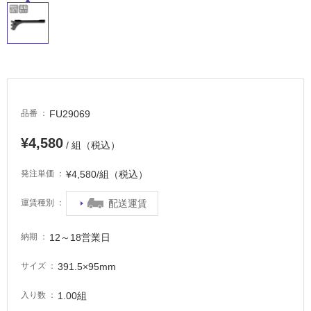
場
非
常
に
適
し
て
FU29069
品番
い
る
¥4,580
/ 組（税込）
適
し
¥4,580/組（税込）
発注単価
て
い
配送運賃
運賃種別
る
が
12～18営業日
納期
注
意
391.5×95mm
サイズ
が
必
1.00組
入り数
要