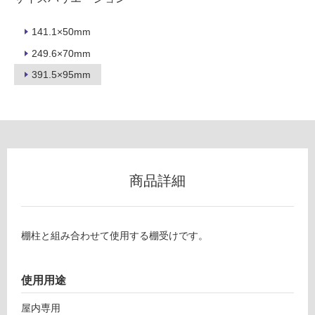
ロ
141.1×50mm
249.6×70mm
ー
391.5×95mm
リ
ン
グ
商品詳細
F
土足・遮
U
2
音・床暖
棚柱と組み合わせて使用する棚受けです。
9
対
0
応
6
使用用途
し
9
て
ブラ
屋内専用
い