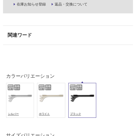
用
在庫お知らせ登録
返品・交換について
可
能
使
用
可
能
(寒
冷
地
以
カラーバリエーション
外)
使
用
不
可
シルバー
ホワイト
ブラック
フ
サイズバリエーション