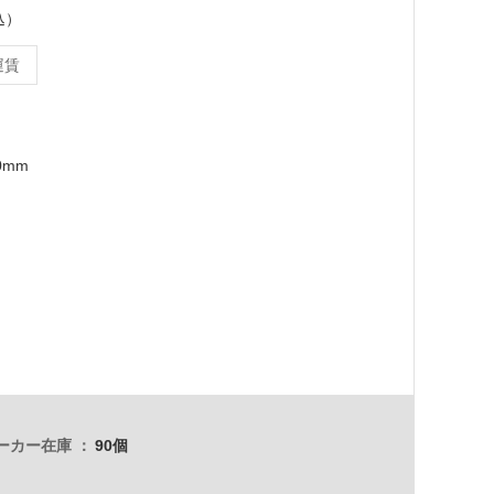
込）
運賃
0mm
ーカー在庫
90個