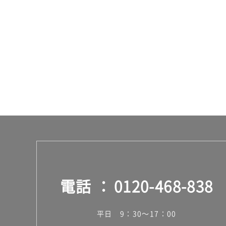
イ
ト
運賃表
F
運
賃
合
計
:
¥1,
14
0/
個
電話
0120-468-838
平日 9：30～17：00