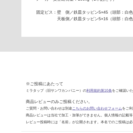
1
い
固定ビス：壁 側／鉄皿タッピン5×45（頭部：白
9
天板側／鉄皿タッピン5×16（頭部：白色
R
E
カ
ウ
ン
タ
ー
ブ
ラ
ケ
※ご投稿にあたって
ッ
ト
ミラタップ（旧サンワカンパニー）の
利用規約第10条
をご確認い
D
商品レビューのみご投稿ください。
3
ご質問・お問い合わせは別途
こちらのお問い合わせフォーム
をご利
4
商品レビューは当社で加工・加筆ができません。個人情報の記載等
0
レビュー投稿時には「名前」が公開されます。本名でのご投稿は必
ホ
ワ