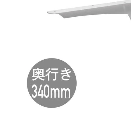
タイル
フローリ
ング
屋内床・
屋外床・
土足・遮
浴室床・
音・床暖
駐車場
対
非
応
常
し
に
て
適