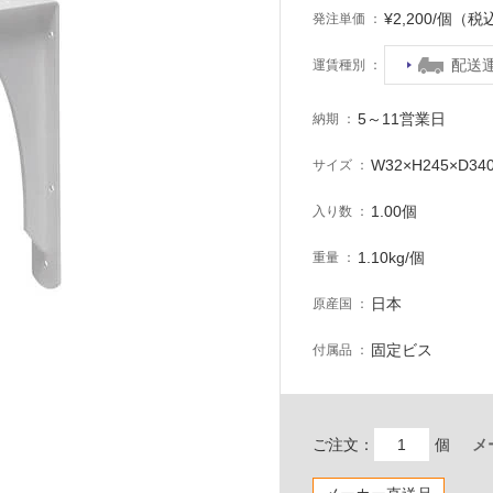
¥2,200/個（税
発注単価
配送
運賃種別
5～11営業日
納期
W32×H245×D34
サイズ
1.00個
入り数
1.10kg/個
重量
日本
原産国
固定ビス
付属品
ご注文：
個
メ