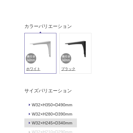
い
し
る
て
い
対
る
カラーバリエーション
応
し
適
て
し
い
て
る
い
が
る
制
が
ホワイト
ブラック
限
注
あ
意
り
が
サイズバリエーション
の
必
為
要
W32×H350×D490mm
注
適
意
W32×H280×D390mm
し
が
W32×H245×D340mm
て
必
い
W32×H210×D290mm
要