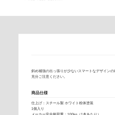
な
※
い
商
屋内壁・屋外
品
壁・浴室壁
仕
様
使用可
欄
能
を
ご
使用可
確
能
認
(寒冷地
く
以外)
だ
斜め補強の出っ張りが少ないスマートなデザインの
さ
使用不
充分ご注意ください。
い
可
対
M
応
商品仕様
E
し
仕上げ：スチール製 ホワイト粉体塗装
0
て
1個入り
6
い
メーカー安全耐荷重：100kg（1本あたり）
6
な