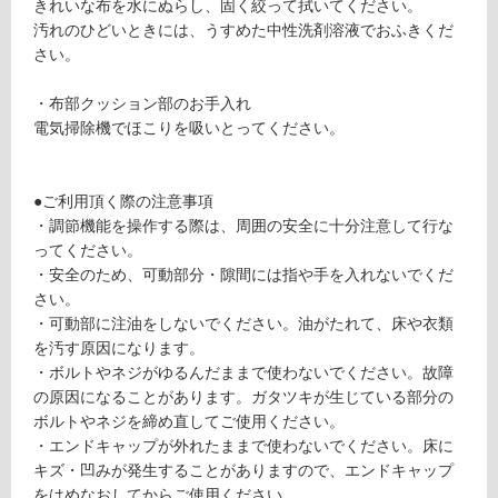
st
る
きれいな布を水にぬらし、固く絞って拭いてください。
n
が
汚れのひどいときには、うすめた中性洗剤溶液でおふきくだ
ut
制
さい。
Br
限
o
あ
・布部クッション部のお手入れ
w
り
電気掃除機でほこりを吸いとってください。
n
の
×
為
Pl
注
●ご利用頂く際の注意事項
u
意
・調節機能を操作する際は、周囲の安全に十分注意して行な
m
が
ってください。
P
必
・安全のため、可動部分・隙間には指や手を入れないでくだ
ur
要
さい。
pl
※
・可動部に注油をしないでください。油がたれて、床や衣類
e
商
を汚す原因になります。
品
・ボルトやネジがゆるんだままで使わないでください。故障
運賃無
仕
の原因になることがあります。ガタツキが生じている部分の
料(離
様
ボルトやネジを締め直してご使用ください。
島除
欄
・エンドキャップが外れたままで使わないでください。床に
く)
を
キズ・凹みが発生することがありますので、エンドキャップ
ご
をはめなおしてからご使用ください。