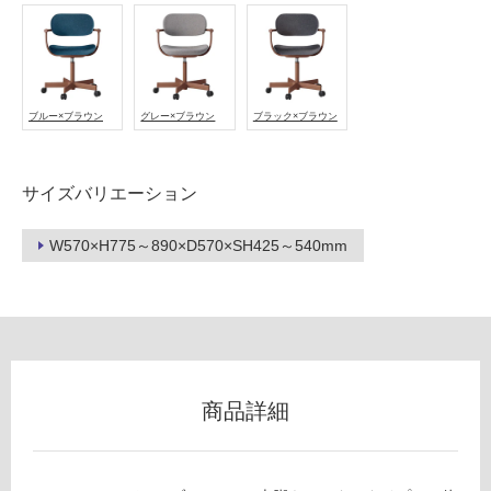
(寒
冷
地
以
外)
ブルー×ブラウン
グレー×ブラウン
ブラック×ブラウン
使
用
サイズバリエーション
不
可
W570×H775～890×D570×SH425～540mm
フ
ロ
商品詳細
ー
F
リ
U