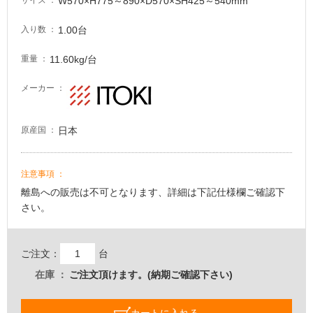
W570×H775～890×D570×SH425～540mm
サイズ
い
る
1.00台
入り数
適
11.60kg/台
重量
し
て
メーカー
い
る
が
日本
原産国
注
意
が
注意事項
必
離島への販売は不可となります、詳細は下記仕様欄ご確認下
要
さい。
適
し
て
ご注文：
台
い
在庫
ご注文頂けます。(納期ご確認下さい)
な
い