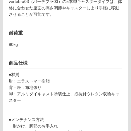
vertebra03（バーテブラ03）の5本脚キャスタータイプは、体
3
格に合わせた座面の高さ調節やキャスターにより手軽に移動
1
ン
させることが可能です。
4
6
グ
9
耐荷重
v
土足・遮
er
90kg
te
音・床暖
br
対
a
商品仕様
応
0
し
3
●材質
て
キ
肘：エラストマー樹脂
い
ャ
背・座：布地張り
る
ス
脚：アルミダイキャスト塗装仕上、抵抗付ウレタン双輪キャ
タ
対
スター
ー
応
C
し
h
て
●メンテナンス方法
e
い
・肘かけ、脚部のお手入れ