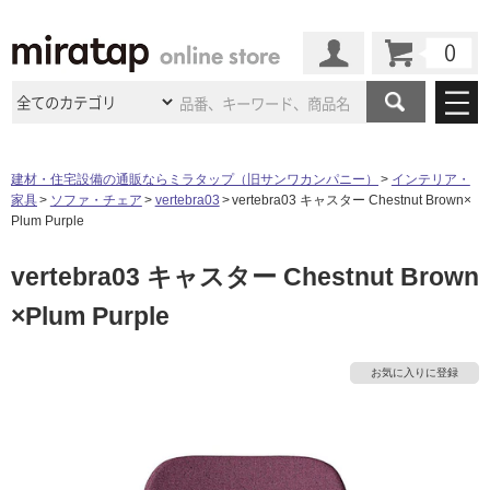
カート
マイページ
商品カテゴリ
建材・住宅設備の通販ならミラタップ（旧サンワカンパニー）
インテリア・
家具
ソファ・チェア
vertebra03
vertebra03 キャスター Chestnut Brown×
施工事例
洗面所・水回り
タイル
Plum Purple
ショールーム
施工事例
法人案件納入事例
vertebra03 キャスター Chestnut Brown
キッチン
浴室（風呂・
バスルー
ム）・
トイレ
ショールームの
ご案内
東京
ショールーム
×Plum Purple
ミラタップ
のあるくらし
お客様訪問
インタビュー
ドア（扉）・
建具・玄関
サポート
扉
エクステリア
（外構）
大阪
ショールーム
仙台
ショールーム
店舗・施設事例
お気に入りに登録
その他サービス
ご利用ガイド
初めての方へ
ウッドデッキ
フローリング・
床材
名古屋
ショールーム
京都
ショールーム
ミラタップと
創る家
工事会社紹介
Coziコンシ
よくある質問
お問い合わせ
ASOLIE
ェルジュ
収納
インテリア・
家具
福岡
ショールーム
札幌スマート
ショールー