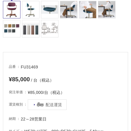
屋
内
床・
屋
外
床・
浴
室
床・
FU31469
品番
駐
車
¥85,000
/ 台（税込）
場
¥85,000/台（税込）
発注単価
非
常
配送運賃
運賃種別
に
適
22～28営業日
納期
し
て