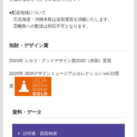
確
運
認
●配送地域について
賃
く
①北海道・沖縄本島は追加運賃を頂戴いたします。
合
だ
②離島への配送は対応不可となります。
計
さ
:
い
¥0/
知財・デザイン賞
台
対
応
2020
年
シカゴ・グッドデザイン賞2020（米国）
受賞
し
て
2020
年
JIDAデザインミュージアムセレクション vol.22
受
い
な
賞
い
資料・データ
説明書・図面検索