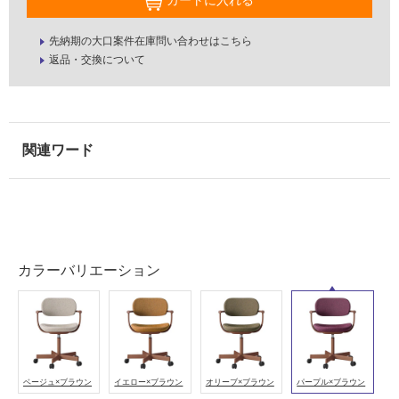
カートに入れる
屋
先納期の大口案件在庫問い合わせはこちら
内
返品・交換について
壁・
屋
外
壁・
浴
室
壁
使
用
カラーバリエーション
可
能
使
用
可
ベージュ×ブラウン
イエロー×ブラウン
オリーブ×ブラウン
パープル×ブラウン
能