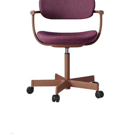
ム
修理お問い合わせ
クレーム公開
自分らしい家づくり
最高のリノベ会社が
みつ
照明
ペット用品
横浜スマート
ショールー
SUVACO
かる
リノベりす
ム
ウェルビーみのお
HDC
説明書・図面検索
水まわり
3年保証
BOX
内装用建材
パネル・壁材
お役立ち情報
住まいの
スタイリング
ロートアイアン
天然石・石材
アイデア
ミラタップ
チャンネル
メンテナンス・
施工材
新商品
オンライン相談
タ
イ
ル