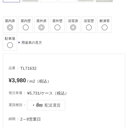
車
場
非
屋内床
屋内壁
屋外床
屋外壁
浴室床
浴室壁
耐凍害
常
に
適
駐車場
用途表の見方
し
て
い
る
TL71632
品番
適
し
¥3,980
/ m2（税込）
て
い
¥5,731/ケース（税込）
発注単価
る
が
配送運賃
運賃種別
注
意
2～8営業日
納期
が
必