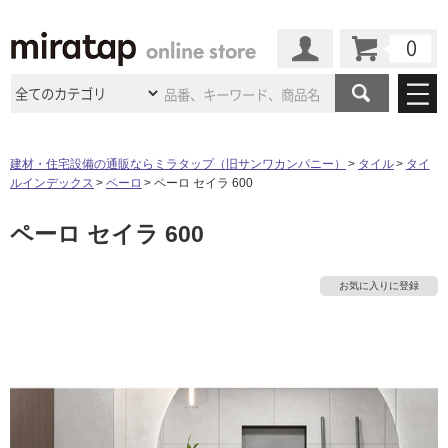
カート
マイページ
商品カテゴリ
建材・住宅設備の通販ならミラタップ（旧サンワカンパニー）
タイル
タイ
ルインデックス
ペーロ
ペーロ セイラ 600
施工事例
洗面所・水回り
タイル
ペーロ セイラ 600
ショールーム
施工事例
法人案件納入事例
キッチン
浴室（風呂・
バスルー
ム）・
トイレ
ショールームの
ご案内
東京
ショールーム
お気に入りに登録
ミラタップ
のあるくらし
お客様訪問
インタビュー
ドア（扉）・
建具・玄関
サポート
扉
エクステリア
（外構）
大阪
ショールーム
仙台
ショールーム
店舗・施設事例
その他サービス
ご利用ガイド
初めての方へ
ウッドデッキ
フローリング・
床材
名古屋
ショールーム
京都
ショールーム
ミラタップと
創る家
工事会社紹介
Coziコンシ
よくある質問
お問い合わせ
ASOLIE
ェルジュ
収納
インテリア・
家具
福岡
ショールーム
札幌スマート
ショールー