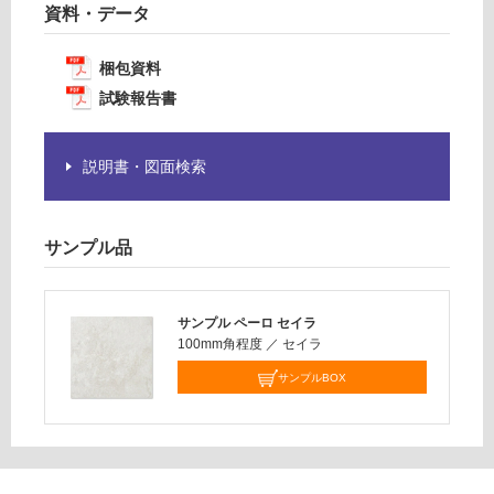
要
資料・データ
¥1,
※
14
商
梱包資料
0/
品
ケ
試験報告書
仕
ー
様
ス
欄
説明書・図面検索
を
ご
確
認
サンプル品
く
だ
さ
サンプル ペーロ セイラ
い
100mm角程度
／
セイラ
対
サンプルBOX
応
し
て
い