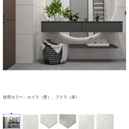
ム
修理お問い合わせ
クレーム公開
自分らしい家づくり
最高のリノベ会社が
みつ
照明
ペット用品
タ
横浜スマート
ショールー
SUVACO
かる
リノベりす
ム
ウェルビーみのお
HDC
説明書・図面検索
水まわり
3年保証
BOX
内装用建材
パネル・壁材
イ
お役立ち情報
住まいの
スタイリング
ル
ロートアイアン
天然石・石材
アイデア
ミラタップ
チャンネル
メンテナンス・
施工材
新商品
屋
オンライン相談
内
床・
屋
外
床・
使用カラー：セイラ（壁）、プイラ（床）
浴
室
床・
駐