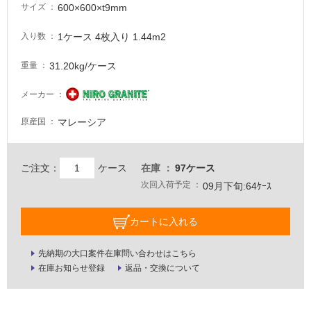
600×600×t9mm
サイズ
要
1ケース 4枚入り 1.44m2
適
入り数
し
31.20kg/ケース
重量
て
い
メーカー
な
い
マレーシア
原産国
屋
内
ご注文：
ケース
在庫
97ケース
次回入荷予定
壁・
09月下旬:64ｹｰｽ
屋
カートに入れる
外
壁・
先納期の大口案件在庫問い合わせはこちら
浴
在庫お知らせ登録
返品・交換について
室
壁