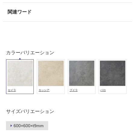
使
用
可
能
使
用
可
カラーバリエーション
能
(寒
冷
地
以
外)
セイラ
カッシア
プイラ
パロ
使
用
不
サイズバリエーション
可
600×600×t9mm