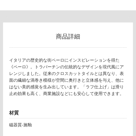
フ
ロ
商品詳細
ー
リ
イタリアの歴史的な街ペーロにインスピレーションを得た
ン
《ペーロ》。トラバーチンの伝統的なデザインを現代風にア
レンジしました。従来のクロスカットタイルとは異なり、表
面の繊細な渦巻き模様が空間に奥行きと立体感を与え、他に
グ
はない美的感覚を生み出しています。「ラフ仕上げ」は滑り
止め効果も高く、商業施設などにも安心して使用できます。
土足・遮
音・床暖
T
材質
L
対
7
応
磁器質-施釉
1
し
6