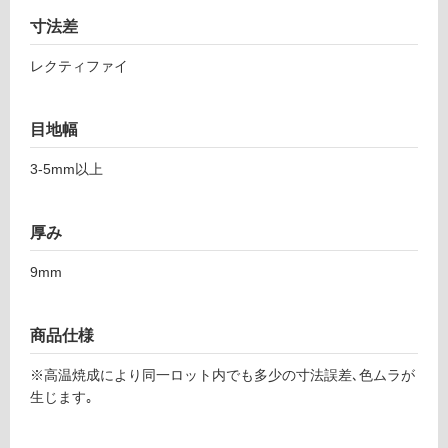
て
3
い
寸法差
2
る
ペ
レクティファイ
対
ー
応
ロ
し
セ
目地幅
て
イ
い
3-5mm以上
ラ
る
6
が
0
制
厚み
0
限
9mm
あ
運賃表
り
F
の
商品仕様
為
運
注
※高温焼成により同一ロット内でも多少の寸法誤差､色ムラが
賃
意
生じます｡
合
が
計
必
: