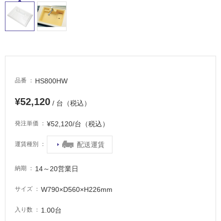
い
る
適
し
て
い
る
HS800HW
品番
が
¥52,120
注
/ 台（税込）
意
¥52,120/台（税込）
が
発注単価
必
配送運賃
運賃種別
要
適
14～20営業日
納期
し
て
W790×D560×H226mm
サイズ
い
な
1.00台
入り数
い