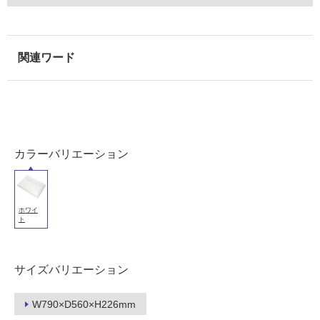
能
(寒
冷
地
以
外)
使
用
不
可
カラーバリエーション
フ
ホワイ
ト
ロ
サイズバリエーション
ー
W790×D560×H226mm
リ