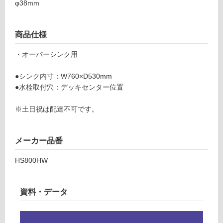
φ38mm
る
水
が
栓
制
穴:
商品仕様
限
Φ3
あ
・オーバーシンク用
8
り
m
の
●シンク内寸：W760×D530mm
m
為
●水栓取付穴：デッキセンター位置
(セ
注
ン
意
※土日祝は配達不可です。
タ
が
ー)
必
要
メーカー品番
運賃表
※
C
HS800HW
商
品
運
仕
賃
資料・データ
様
合
欄
計
を