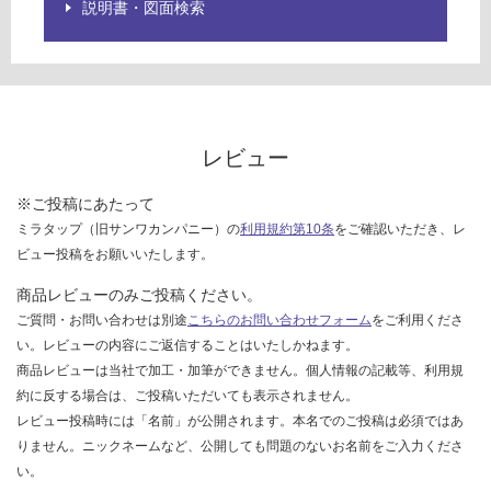
:
ご
説明書・図面検索
¥6,
確
33
認
0/
く
台
だ
さ
い
レビュー
対
※ご投稿にあたって
応
ミラタップ（旧サンワカンパニー）の
利用規約第10条
をご確認いただき、レ
し
ビュー投稿をお願いいたします。
て
い
商品レビューのみご投稿ください。
な
ご質問・お問い合わせは別途
こちらのお問い合わせフォーム
をご利用くださ
い
い。レビューの内容にご返信することはいたしかねます。
商品レビューは当社で加工・加筆ができません。個人情報の記載等、利用規
約に反する場合は、ご投稿いただいても表示されません。
レビュー投稿時には「名前」が公開されます。本名でのご投稿は必須ではあ
りません。ニックネームなど、公開しても問題のないお名前をご入力くださ
い。