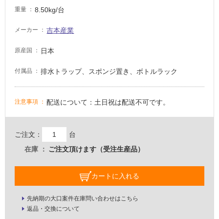
8.50kg/台
重量
屋
吉本産業
メーカー
内
壁・
日本
原産国
屋
外
排水トラップ、スポンジ置き、ボトルラック
付属品
壁・
浴
配送について：土日祝は配送不可です。
注意事項
室
壁
ご注文：
台
使
在庫
ご注文頂けます（受注生産品）
用
可
能
カートに入れる
使
用
先納期の大口案件在庫問い合わせはこちら
可
返品・交換について