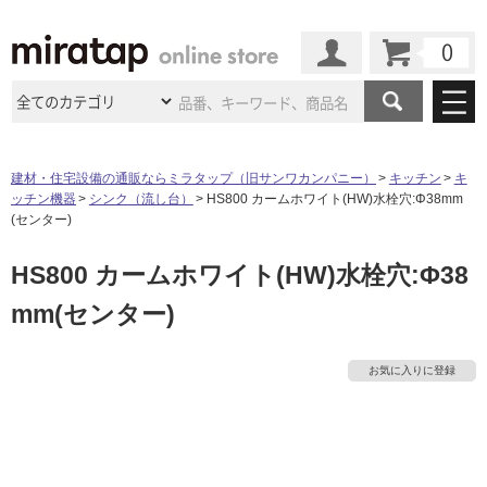
カート
マイページ
商品カテゴリ
建材・住宅設備の通販ならミラタップ（旧サンワカンパニー）
キッチン
キ
ッチン機器
シンク（流し台）
HS800 カームホワイト(HW)水栓穴:Φ38mm
施工事例
洗面所・水回り
タイル
(センター)
ショールーム
施工事例
法人案件納入事例
HS800 カームホワイト(HW)水栓穴:Φ38
キッチン
浴室（風呂・
バスルー
ム）・
トイレ
ショールームの
ご案内
東京
ショールーム
mm(センター)
ミラタップ
のあるくらし
お客様訪問
インタビュー
ドア（扉）・
建具・玄関
タ
サポート
扉
エクステリア
（外構）
大阪
ショールーム
仙台
ショールーム
店舗・施設事例
お気に入りに登録
その他サービス
イ
ご利用ガイド
初めての方へ
ウッドデッキ
フローリング・
床材
名古屋
ショールーム
京都
ショールーム
ミラタップと
創る家
工事会社紹介
Coziコンシ
ル
よくある質問
お問い合わせ
ASOLIE
ェルジュ
収納
インテリア・
家具
福岡
ショールーム
札幌スマート
ショールー