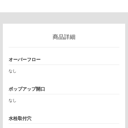
ン
H
S
グ
8
0
商品詳細
0
土足・遮
H
音・床暖
W
HS
オーバーフロー
対
80
応
なし
0
し
カ
て
ー
い
ポップアップ開口
ム
る
ホ
なし
対
ワ
応
イ
し
ト
水栓取付穴
て
(H
い
W)