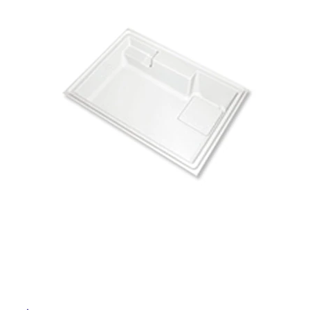
ム
屋
修理お問い合わせ
クレーム公開
自分らしい家づくり
最高のリノベ会社が
みつ
照明
ペット用品
横浜スマート
ショールー
内
SUVACO
かる
リノベりす
ム
ウェルビーみのお
HDC
床・
説明書・図面検索
水まわり
3年保証
BOX
内装用建材
パネル・壁材
屋
外
お役立ち情報
住まいの
スタイリング
ロートアイアン
天然石・石材
アイデア
床・
浴
ミラタップ
チャンネル
メンテナンス・
施工材
新商品
オンライン相談
室
床・
駐
車
場
非
常
に
適
し
て