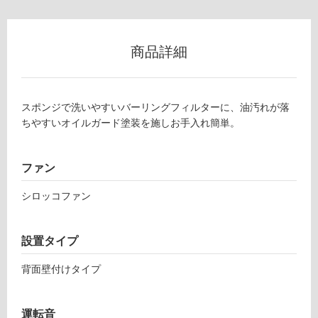
(寒
冷
地
商品詳細
以
外)
使
スポンジで洗いやすいバーリングフィルターに、油汚れが落
用
ちやすいオイルガード塗装を施しお手入れ簡単。
不
可
ファン
シロッコファン
フ
設置タイプ
ロ
背面壁付けタイプ
ー
リ
運転音