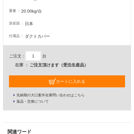
い
20.00kg/台
重量
る
適
日本
原産国
し
て
ダクトカバー
付属品
い
る
が
ご注文：
台
注
在庫
ご注文頂けます（受注生産品）
意
が
必
カートに入れる
要
先納期の大口案件在庫問い合わせはこちら
適
返品・交換について
し
て
い
な
い