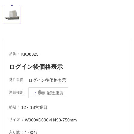
屋
内
床・
屋
外
床・
浴
KK08325
品番
室
床・
ログイン後価格表示
駐
ログイン後価格表示
発注単価
車
場
配送運賃
運賃種別
非
常
12～18営業日
納期
に
適
W900×D630×H490-750mm
サイズ
し
て
1.00台
入り数