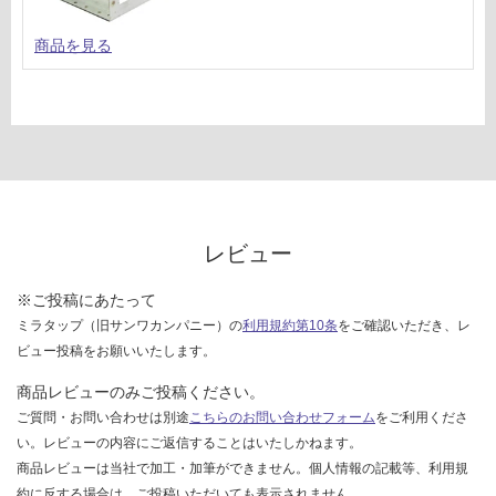
ご
:
確
¥0/
商品を見る
認
台
く
だ
さ
い
対
応
し
レビュー
て
い
※ご投稿にあたって
な
ミラタップ（旧サンワカンパニー）の
利用規約第10条
をご確認いただき、レ
い
ビュー投稿をお願いいたします。
商品レビューのみご投稿ください。
ご質問・お問い合わせは別途
こちらのお問い合わせフォーム
をご利用くださ
い。レビューの内容にご返信することはいたしかねます。
商品レビューは当社で加工・加筆ができません。個人情報の記載等、利用規
約に反する場合は、ご投稿いただいても表示されません。