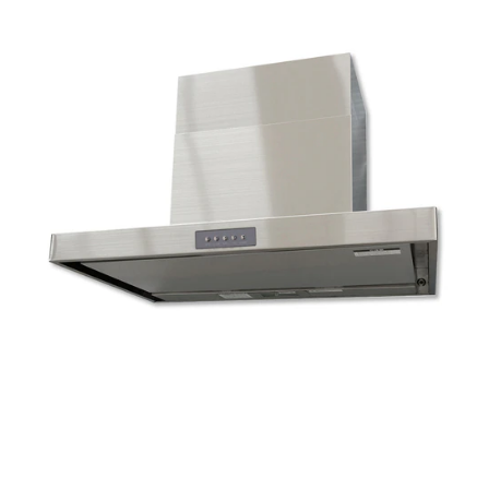
t
ム
修理お問い合わせ
クレーム公開
i
自分らしい家づくり
最高のリノベ会社が
みつ
照明
ペット用品
n
横浜スマート
ショールー
SUVACO
かる
リノベりす
g
ム
ウェルビーみのお
HDC
説明書・図面検索
水まわり
3年保証
BOX
内装用建材
パネル・壁材
お役立ち情報
住まいの
スタイリング
ロートアイアン
天然石・石材
アイデア
ミラタップ
チャンネル
メンテナンス・
施工材
新商品
オンライン相談
タ
イ
ル