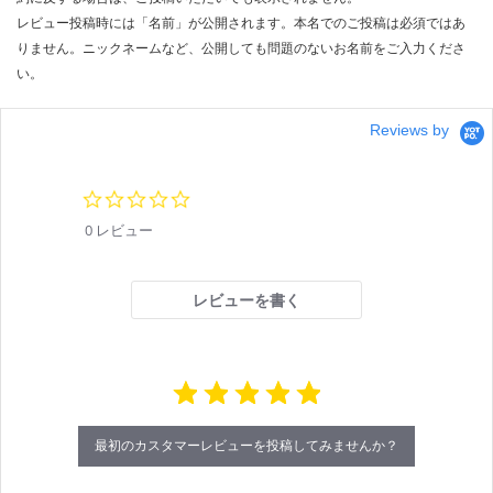
レビュー投稿時には「名前」が公開されます。本名でのご投稿は必須ではあ
りません。ニックネームなど、公開しても問題のないお名前をご入力くださ
い。
Reviews by
0.
0
0 レビュー
s
t
a
r
レビューを書く
r
a
t
i
n
g
最初のカスタマーレビューを投稿してみませんか？