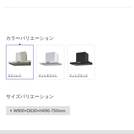
屋
内
壁・
屋
カラーバリエーション
外
壁・
浴
室
壁
ステンレス
マットホワイト
マットブラック
使
用
サイズバリエーション
可
能
W900×D630×H490-750mm
使
用
可
能