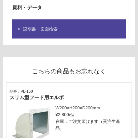
る
バ
資料・データ
が
ー
制
タ
限
イ
説明書・図面検索
あ
プ)
り
ス
の
テ
為
ン
注
レ
意
ス
こちらの商品もお忘れなく
が
必
運賃無
要
料(離
※
品番：PL-150
島除
スリム型フード用エルボ
商
く)
品
W200×H200×D200mm
仕
¥2,800/個
運
様
在庫：ご注文頂けます（受注生産
賃
欄
品）
合
を
計