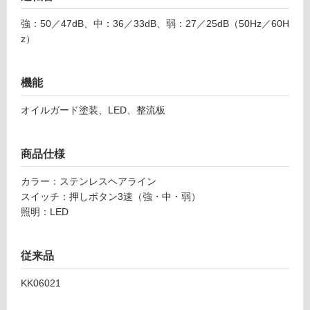
強：50／47dB、中：36／33dB、弱：27／25dB（50Hz／60H
ン
z）
K
グ
K
0
機能
8
土足・遮
3
オイルガード塗装、LED、整流板
音・床暖
2
5
対
ス
商品仕様
応
リ
し
カラー：ステンレスヘアライン
ム
て
スイッチ：押しボタン3速（強・中・弱）
型
い
照明：LED
フ
る
ー
対
ド
応
従来品
(ダ
し
ク
KK06021
て
ト
い
カ