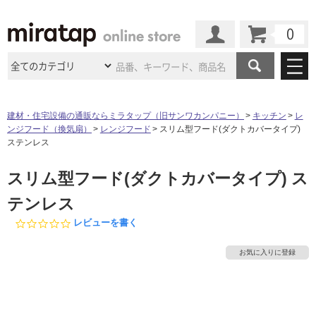
カート
マイページ
商品カテゴリ
建材・住宅設備の通販ならミラタップ（旧サンワカンパニー）
キッチン
レ
ンジフード（換気扇）
レンジフード
スリム型フード(ダクトカバータイプ)
施工事例
洗面所・水回り
タイル
ステンレス
ショールーム
施工事例
法人案件納入事例
スリム型フード(ダクトカバータイプ) ス
キッチン
浴室（風呂・
バスルー
ム）・
トイレ
ショールームの
ご案内
東京
ショールーム
テンレス
ミラタップ
のあるくらし
お客様訪問
インタビュー
ドア（扉）・
建具・玄関
サポート
0.
レビューを書く
扉
エクステリア
（外構）
大阪
ショールーム
仙台
ショールーム
0
店舗・施設事例
s
その他サービス
お気に入りに登録
ご利用ガイド
初めての方へ
t
ウッドデッキ
フローリング・
床材
a
名古屋
ショールーム
京都
ショールーム
r
ミラタップと
創る家
工事会社紹介
Coziコンシ
よくある質問
お問い合わせ
r
ASOLIE
ェルジュ
収納
インテリア・
家具
a
福岡
ショールーム
札幌スマート
ショールー