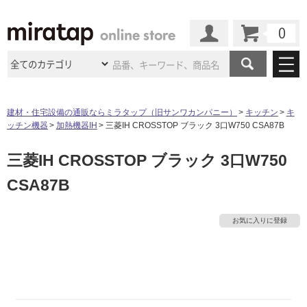
カート
マイページ
商品カテゴリ
建材・住宅設備の通販ならミラタップ（旧サンワカンパニー）
キッチン
キ
ッチン機器
加熱機器IH
三菱IH CROSSTOP ブラック 3口W750 CSA87B
施工事例
洗面所・水回り
タイル
三菱IH CROSSTOP ブラック 3口W750
ショールーム
施工事例
法人案件納入事例
キッチン
浴室（風呂・
バスルー
CSA87B
ム）・
トイレ
ショールームの
ご案内
東京
ショールーム
ミラタップ
のあるくらし
お客様訪問
インタビュー
ドア（扉）・
建具・玄関
サポート
扉
エクステリア
（外構）
お気に入りに登録
大阪
ショールーム
仙台
ショールーム
店舗・施設事例
その他サービス
ご利用ガイド
初めての方へ
ウッドデッキ
フローリング・
床材
名古屋
ショールーム
京都
ショールーム
ミラタップと
創る家
工事会社紹介
Coziコンシ
よくある質問
お問い合わせ
ASOLIE
ェルジュ
収納
インテリア・
家具
福岡
ショールーム
札幌スマート
ショールー