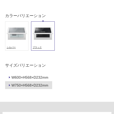
壁・
屋
外
カラーバリエーション
壁・
浴
室
壁
シルバー
ブラック
使
用
可
サイズバリエーション
能
使
W600×H568×D232mm
用
W750×H568×D232mm
可
能
(寒
冷
地