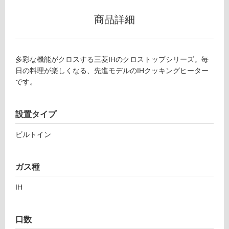
以
外)
商品詳細
使
用
不
多彩な機能がクロスする三菱IHのクロストップシリーズ。毎
可
日の料理が楽しくなる、先進モデルのIHクッキングヒーター
です。
フ
設置タイプ
ロ
ビルトイン
ー
ガス種
リ
IH
K
K
ン
0
口数
8