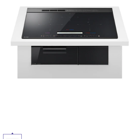
ム
修理お問い合わせ
クレーム公開
自分らしい家づくり
最高のリノベ会社が
みつ
照明
ペット用品
横浜スマート
ショールー
SUVACO
かる
リノベりす
ム
ウェルビーみのお
HDC
説明書・図面検索
水まわり
3年保証
BOX
内装用建材
パネル・壁材
お役立ち情報
住まいの
スタイリング
ロートアイアン
天然石・石材
アイデア
ミラタップ
チャンネル
メンテナンス・
施工材
新商品
オンライン相談
タ
イ
ル
屋
内
床・