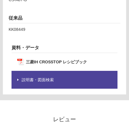
だ
0/
さ
台
い
従来品
対
KK08449
応
し
て
資料・データ
い
な
い
三菱IH CROSSTOP レシピブック
説明書・図面検索
レビュー