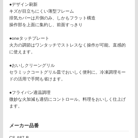
あ
●デザイン刷新
7
り
キズが目立ちにくい薄型フレーム
5
の
排気カバーは片側のみ、しかもフラット構造
0
為
操作部を上面に集約し、前面すっきり
C
注
S
意
●oneタッチプレート
A
が
火力の調節はワンタッチでストレスなく操作が可能。直感的
8
必
に使えます。
7
要
B
※
●おいしクリーングリル
商
セラミックコートグリル皿でおいしく便利に。冷凍調理モー
運賃表
品
ドの活用で手間も省けます。
D
仕
様
●フライパン適温調理
運
欄
微妙な火加減も適切にコントロール。料理をおいしく仕上げ
賃
を
ます。
合
ご
計
確
:
メーカー品番
認
¥2,
く
CS-A87-B
58