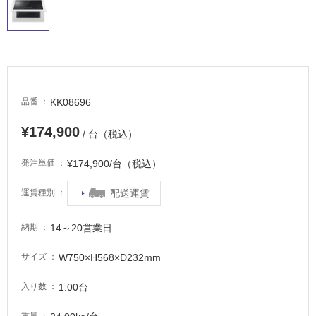
屋
外
床・
浴
室
床・
KK08696
品番
駐
¥174,900
車
/ 台（税込）
場
¥174,900/台（税込）
発注単価
非
常
配送運賃
運賃種別
に
適
14～20営業日
納期
し
て
W750×H568×D232mm
サイズ
い
る
1.00台
入り数
適