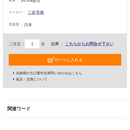
24.00kg/台
重量
し
て
三菱電機
メーカー
い
る
日本
原産国
が
注
意
ご注文：
台
在庫
こちらからお問合せ下さい
が
必
カートに入れる
要
適
先納期の大口案件在庫問い合わせはこちら
し
返品・交換について
て
い
な
い
屋
内