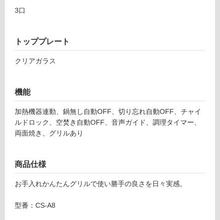
グ
6
3口
9
6
土足・遮
三
トッププレート
音・床暖
菱
IH
対
クリアガラス
C
応
R
し
O
機能
て
S
い
S
加熱機器連動、鍋無し自動OFF、切り忘れ自動OFF、チャイ
る
T
ルドロック、空焚き自動OFF、音声ガイド、調理タイマー、
対
O
両面焼き、グリルあり
応
P
し
ブ
て
商品仕様
ラ
い
ッ
る
お手入れかんたんグリルで使い勝手の良さを日々実感。
ク
が
3
制
型番：CS-A8
口
限
W