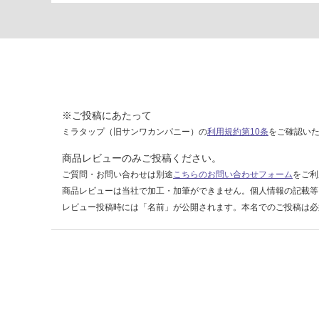
運賃表
D
運
賃
合
※ご投稿にあたって
計
ミラタップ（旧サンワカンパニー）の
利用規約第10条
をご確認い
:
商品レビューのみご投稿ください。
¥2,
ご質問・お問い合わせは別途
こちらのお問い合わせフォーム
をご利
58
0/
商品レビューは当社で加工・加筆ができません。個人情報の記載等
台
レビュー投稿時には「名前」が公開されます。本名でのご投稿は必