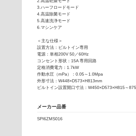
2.高温乾燥モード
ッ
3.ハーフロードモード
シ
4.高温除菌モード
ュ
5.高速洗浄モード
食
6.マシンケア
器
洗
＜主な仕様＞
い
設置方法：ビルトイン専用
機
電源：単相200V 50／60Hz
W
コンセント形状：15A 専用回路
4
定格消費電力：1.7kW
5
作動水圧（mPa）：0.05～1.0Mpa
0
外形寸法：W448×D573×H813mm
S
ビルトイン設置開口寸法：W450×D573×H815～87
PI
6
Z
メーカー品番
M
S
SPI6ZMS016
0
1
6