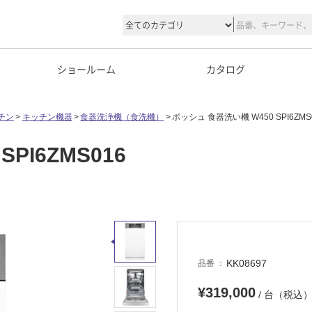
ショールーム
カタログ
チン
キッチン機器
食器洗浄機（食洗機）
ボッシュ 食器洗い機 W450 SPI6ZMS
PI6ZMS016
KK08697
品番
¥319,000
/ 台（税込