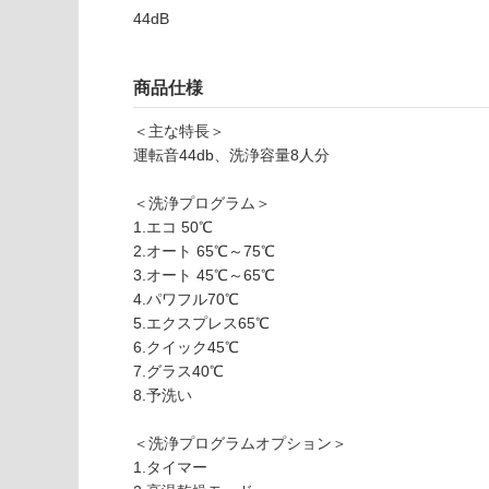
品
44dB
壁・浴室壁
仕
様
使用可
欄
能
商品仕様
を
ご
＜主な特長＞
使用可
確
運転音44db、洗浄容量8人分
能
認
(寒冷地
く
＜洗浄プログラム＞
以外)
だ
1.エコ 50℃
さ
2.オート 65℃～75℃
使用不
い
3.オート 45℃～65℃
可
4.パワフル70℃
K
対
5.エクスプレス65℃
K
応
6.クイック45℃
0
し
7.グラス40℃
8
て
8.予洗い
6
い
9
な
＜洗浄プログラムオプション＞
7
い
1.タイマー
ボ