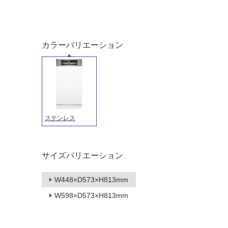
カラーバリエーション
タイル
フローリ
ング
屋内床・
屋外床・
ステンレス
土足・遮
浴室床・
音・床暖
駐車場
サイズバリエーション
対
非
応
常
W448×D573×H813mm
し
に
て
W598×D573×H813mm
適
い
し
る
て