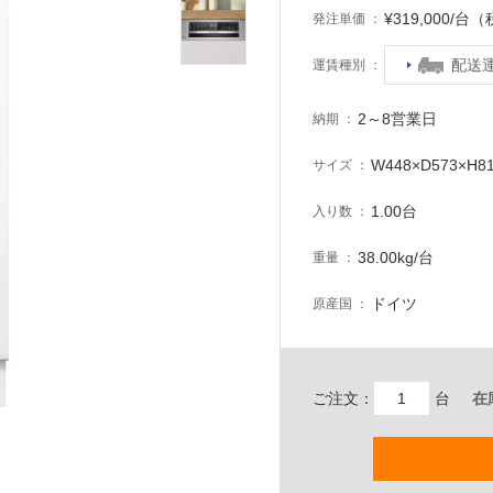
¥319,000/台
発注単価
配送
運賃種別
2～8営業日
納期
W448×D573×H8
サイズ
1.00台
入り数
38.00kg/台
重量
ドイツ
原産国
ご注文：
台
在