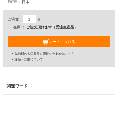
日本
原産国
壁・
屋
外
ご注文：
台
壁・
在庫
ご注文頂けます（受注生産品）
浴
室
カートに入れる
壁
先納期の大口案件在庫問い合わせはこちら
使
返品・交換について
用
可
能
使
用
可
能
(寒
冷
地