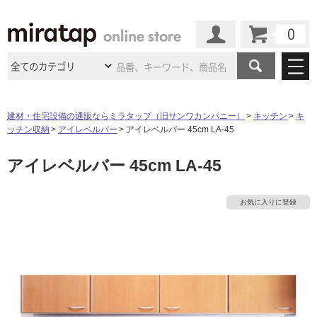
カート
マイページ
商品カテゴリ
建材・住宅設備の通販ならミラタップ（旧サンワカンパニー）
キッチン
キ
ッチン収納
アイレベルバー
アイレベルバー 45cm LA-45
施工事例
洗面所・水回り
タイル
アイレベルバー 45cm LA-45
ショールーム
タ
施工事例
法人案件納入事例
キッチン
浴室（風呂・
バスルー
ム）・
トイレ
ショールームの
ご案内
東京
ショールーム
イ
お気に入りに登録
ミラタップ
のあるくらし
お客様訪問
インタビュー
ドア（扉）・
建具・玄関
サポート
扉
エクステリア
（外構）
大阪
ショールーム
仙台
ショールーム
ル
店舗・施設事例
その他サービス
ご利用ガイド
初めての方へ
ウッドデッキ
フローリング・
床材
名古屋
ショールーム
京都
ショールーム
屋
ミラタップと
創る家
工事会社紹介
Coziコンシ
よくある質問
お問い合わせ
内
ASOLIE
ェルジュ
収納
インテリア・
家具
福岡
ショールーム
札幌スマート
ショールー
床・