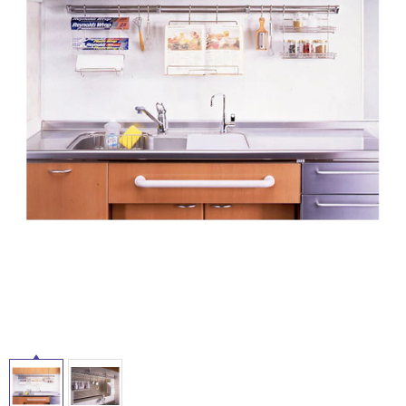
ム
修理お問い合わせ
クレーム公開
屋
自分らしい家づくり
最高のリノベ会社が
みつ
照明
ペット用品
横浜スマート
ショールー
外
SUVACO
かる
リノベりす
ム
ウェルビーみのお
HDC
説明書・図面検索
水まわり
3年保証
床・
BOX
内装用建材
パネル・壁材
浴
お役立ち情報
住まいの
スタイリング
室
ロートアイアン
天然石・石材
アイデア
床・
ミラタップ
チャンネル
駐
メンテナンス・
施工材
新商品
オンライン相談
車
場
非
常
に
適
し
て
い
る