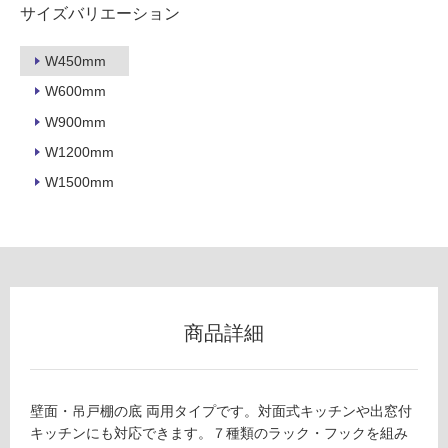
サイズバリエーション
以
外)
W450mm
使
W600mm
用
不
W900mm
可
W1200mm
W1500mm
フ
ロ
ー
商品詳細
K
K
リ
0
9
壁面・吊戸棚の底 両用タイプです。対面式キッチンや出窓付
0
ン
キッチンにも対応できます。７種類のラック・フックを組み
1