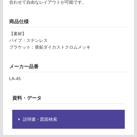
合わせて自由なレイアウトが可能です。
1
グ
ア
イ
商品仕様
土足・遮
レ
音・床暖
ベ
【素材】
ル
パイプ：ステンレス
対
バ
ブラケット：亜鉛ダイカストクロムメッキ
応
ー
し
4
て
5
メーカー品番
い
c
る
m
LA-45
L
対
A-
応
資料・データ
4
し
5
て
い
運賃表
る
説明書・図面検索
G
が
制