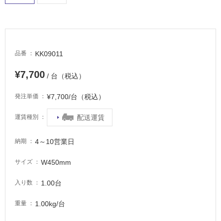
適
し
て
い
る
KK09011
品番
が
注
¥7,700
/ 台（税込）
意
が
¥7,700/台（税込）
発注単価
必
要
配送運賃
運賃種別
適
し
4～10営業日
納期
て
い
W450mm
サイズ
な
い
1.00台
入り数
1.00kg/台
重量
屋
内