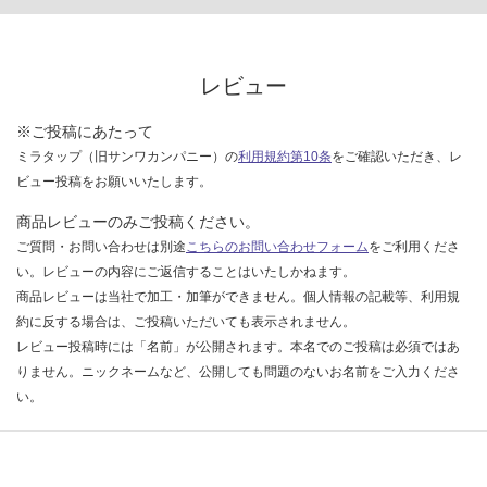
限
運
あ
賃
り
合
の
レビュー
計
為
:
注
※ご投稿にあたって
¥8
意
ミラタップ（旧サンワカンパニー）の
利用規約第10条
をご確認いただき、レ
9
が
ビュー投稿をお願いいたします。
0/
必
台
商品レビューのみご投稿ください。
要
※
ご質問・お問い合わせは別途
こちらのお問い合わせフォーム
をご利用くださ
商
い。レビューの内容にご返信することはいたしかねます。
品
商品レビューは当社で加工・加筆ができません。個人情報の記載等、利用規
仕
約に反する場合は、ご投稿いただいても表示されません。
様
レビュー投稿時には「名前」が公開されます。本名でのご投稿は必須ではあ
欄
りません。ニックネームなど、公開しても問題のないお名前をご入力くださ
を
い。
ご
確
認
く