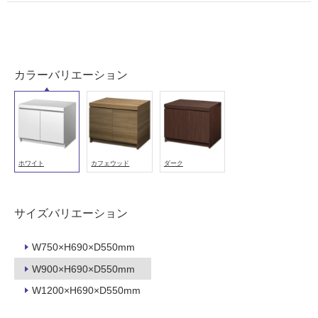
浴
室
壁
使
カラーバリエーション
用
可
能
使
用
ホワイト
カフェウッド
ダーク
可
能
(寒
サイズバリエーション
冷
地
W750×H690×D550mm
以
外)
W900×H690×D550mm
使
W1200×H690×D550mm
用
不