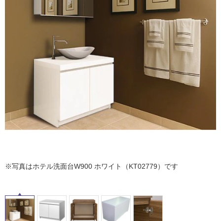
ム
修理お問い合わせ
クレーム公開
自分らしい家づくり
最高のリノベ会社が
みつ
照明
ペット用品
横浜スマート
ショールー
SUVACO
かる
リノベりす
ム
ウェルビーみのお
HDC
説明書・図面検索
水まわり
3年保証
BOX
内装用建材
パネル・壁材
お役立ち情報
住まいの
スタイリング
タ
ロートアイアン
天然石・石材
アイデア
イ
ミラタップ
チャンネル
メンテナンス・
施工材
新商品
オンライン相談
ル
屋
内
床・
※写真はホテル洗面台W900 ホワイト（KT02779）です
屋
外
床・
浴