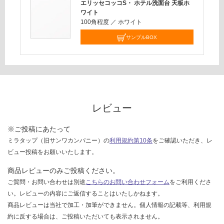
応
エリッセコッコS・ ホテル洗面台 天板ホ
し
ワイト
100角程度
／
ホワイト
て
い
サンプルBOX
な
い
レビュー
※ご投稿にあたって
ミラタップ（旧サンワカンパニー）の
利用規約第10条
をご確認いただき、レ
ビュー投稿をお願いいたします。
商品レビューのみご投稿ください。
ご質問・お問い合わせは別途
こちらのお問い合わせフォーム
をご利用くださ
い。レビューの内容にご返信することはいたしかねます。
商品レビューは当社で加工・加筆ができません。個人情報の記載等、利用規
約に反する場合は、ご投稿いただいても表示されません。