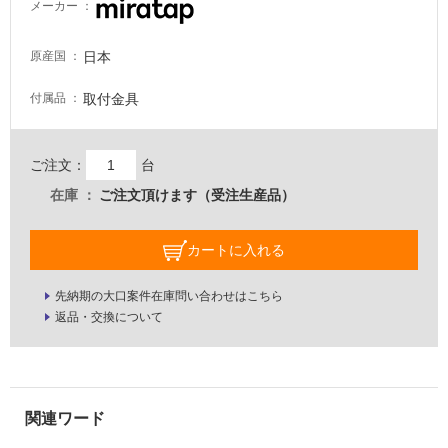
メーカー
注
意
日本
原産国
が
必
取付金具
付属品
要
適
し
ご注文：
台
て
在庫
ご注文頂けます（受注生産品）
い
な
い
カートに入れる
先納期の大口案件在庫問い合わせはこちら
屋
返品・交換について
内
壁・
屋
外
壁・