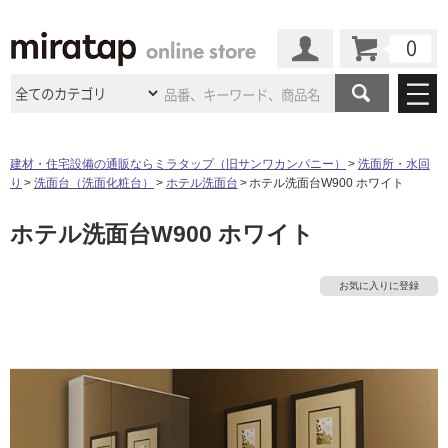
カート
マイページ
商品カテゴリ
建材・住宅設備の通販ならミラタップ（旧サンワカンパニー）
洗面所・水回
り
洗面台（洗面化粧台）
ホテル洗面台
ホテル洗面台W900 ホワイト
施工事例
洗面所・水回り
タイル
ホテル洗面台W900 ホワイト
ショールーム
施工事例
法人案件納入事例
キッチン
浴室（風呂・
バスルー
ム）・
トイレ
ショールームの
ご案内
東京
ショールーム
お気に入りに登録
ミラタップ
のあるくらし
お客様訪問
インタビュー
ドア（扉）・
建具・玄関
サポート
扉
エクステリア
（外構）
大阪
ショールーム
仙台
ショールーム
店舗・施設事例
その他サービス
ご利用ガイド
初めての方へ
ウッドデッキ
フローリング・
床材
名古屋
ショールーム
京都
ショールーム
ミラタップと
創る家
工事会社紹介
Coziコンシ
よくある質問
お問い合わせ
ASOLIE
ェルジュ
収納
インテリア・
家具
福岡
ショールーム
札幌スマート
ショールー