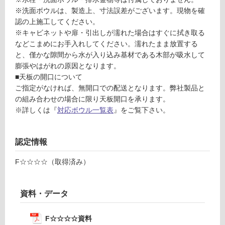
0
※洗面ボウルは、製造上、寸法誤差がございます。現物を確
対
2
認の上施工してください。
応
7
※キャビネットや扉・引出しが濡れた場合はすぐに拭き取る
し
7
などこまめにお手入れしてください。濡れたまま放置する
て
9
と、僅かな隙間から水が入り込み基材である木部が吸水して
い
ホ
膨張やはがれの原因となります。
る
テ
■天板の開口について
ル
対
ご指定がなければ、無開口での配送となります。弊社製品と
洗
応
の組み合わせの場合に限り天板開口を承ります。
面
し
※詳しくは『
対応ボウル一覧表
』をご覧下さい。
台
て
W
い
9
る
認定情報
0
が
0
制
F☆☆☆☆（取得済み）
ホ
限
ワ
あ
イ
り
資料・データ
ト
の
為
F☆☆☆☆資料
運賃表