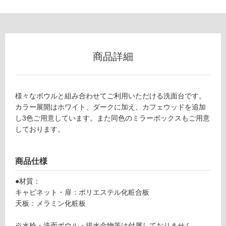
可
フ
商品詳細
ロ
様々なボウルと組み合わせてご利用いただける洗面台です。
ー
カラー展開はホワイト、ダークに加え、カフェウッドを追加
し3色ご用意しています。また同色のミラーボックスもご用意
リ
しております。
ン
商品仕様
グ
●材質：
キャビネット・扉：ポリエステル化粧合板
天板：メラミン化粧板
土足・遮
K
T
音・床暖
※水栓・洗面ボウル・排水金物等は付属しておりません。