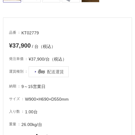
室
床・
駐
車
KT02779
品番
場
¥37,900
非
/ 台（税込）
常
に
¥37,900/台（税込）
発注単価
適
し
配送運賃
運賃種別
て
い
9～15営業日
納期
る
W900×H690×D550mm
サイズ
適
し
1.00台
入り数
て
い
26.00kg/台
重量
る
が