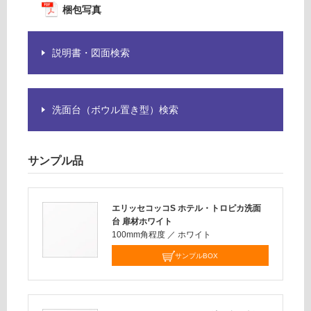
注
梱包写真
C
意
が
必
運
説明書・図面検索
要
賃
※
合
商
計
品
洗面台（ボウル置き型）検索
:
仕
¥6,
様
33
欄
0/
サンプル品
を
台
ご
確
エリッセコッコS ホテル・トロピカ洗面
認
台 扉材ホワイト
く
100mm角程度
／
ホワイト
だ
サンプルBOX
さ
い
対