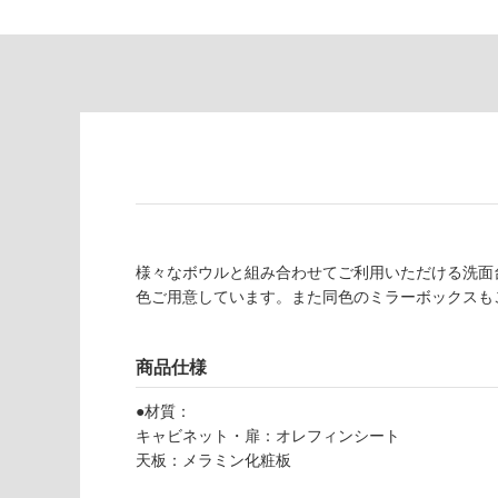
が
限
注
あ
意
り
が
の
必
為
要
注
適
意
し
が
て
必
い
要
な
※
様々なボウルと組み合わせてご利用いただける洗面
い
商
色ご用意しています。また同色のミラーボックスも
屋内壁・屋外
品
壁・浴室壁
仕
様
商品仕様
使用可
欄
能
●材質：
を
キャビネット・扉：オレフィンシート
ご
天板：メラミン化粧板
使用可
確
能
認