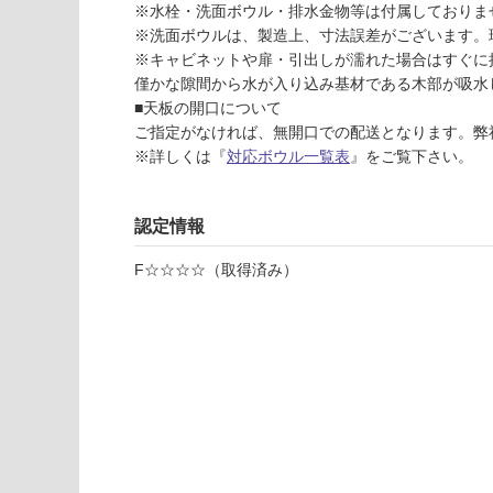
※水栓・洗面ボウル・排水金物等は付属しておりま
(寒冷地
く
※洗面ボウルは、製造上、寸法誤差がございます。
以外)
だ
※キャビネットや扉・引出しが濡れた場合はすぐに
さ
使用不
僅かな隙間から水が入り込み基材である木部が吸水
い
可
■天板の開口について
対
ご指定がなければ、無開口での配送となります。弊
応
※詳しくは『
対応ボウル一覧表
』をご覧下さい。
し
K
て
T
い
認定情報
0
な
2
い
F☆☆☆☆（取得済み）
8
6
1
ホ
テ
ル
洗
面
台