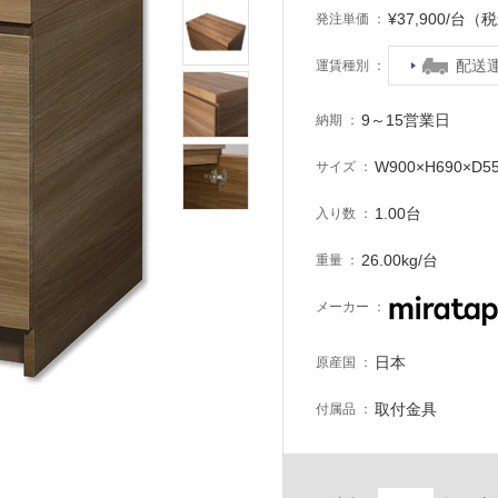
¥37,900/台（
発注単価
配送
運賃種別
9～15営業日
納期
W900×H690×D5
サイズ
1.00台
入り数
26.00kg/台
重量
メーカー
日本
原産国
取付金具
付属品