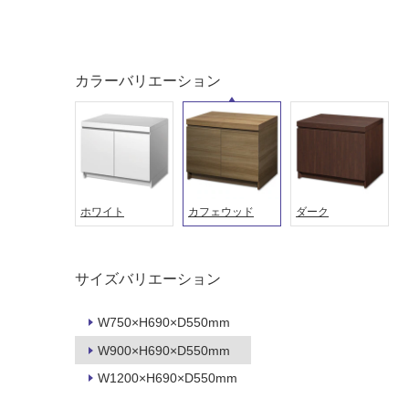
ング
屋内床・
屋外床・
土足・遮
カラーバリエーション
浴室床・
音・床暖
駐車場
対
非
応
常
し
に
て
適
ホワイト
カフェウッド
ダーク
い
し
る
て
い
対
サイズバリエーション
る
応
し
適
W750×H690×D550mm
て
し
い
て
W900×H690×D550mm
る
い
W1200×H690×D550mm
が
る
制