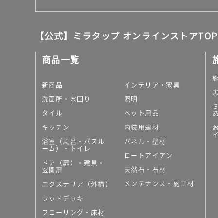
【公式】ミラタップ オンラインストアTOP
商品一覧
新商品
インテリア・家具
洗面所・水回り
照明
タイル
ペット用品
キッチン
内装用建材
浴室（風呂・バスル
パネル・壁材
ーム）・トイレ
ロートアイアン
ドア（扉）・建具・
天然石・石材
玄関扉
メンテナンス・施工材
エクステリア（外構）
ウッドデッキ
フローリング・床材