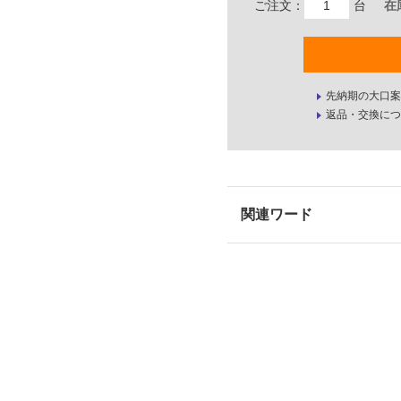
ご注文：
台
在
先納期の大口案
返品・交換につ