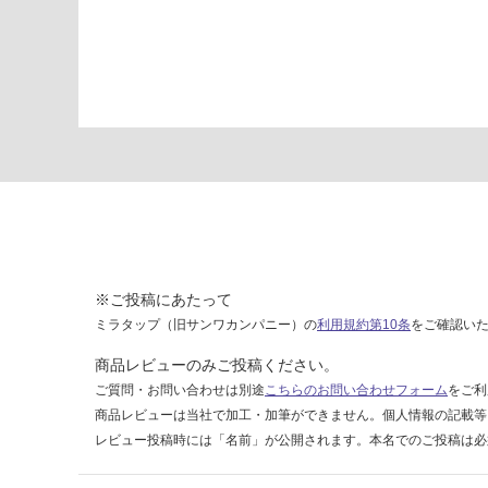
W
9
0
0
カ
フ
ェ
ウ
ッ
ド
運賃表
※ご投稿にあたって
C
ミラタップ（旧サンワカンパニー）の
利用規約第10条
をご確認い
運
商品レビューのみご投稿ください。
賃
ご質問・お問い合わせは別途
こちらのお問い合わせフォーム
をご利
合
商品レビューは当社で加工・加筆ができません。個人情報の記載等
計
レビュー投稿時には「名前」が公開されます。本名でのご投稿は必
:
¥6,