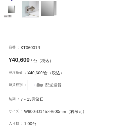
屋
外
床・
浴
室
床・
駐
KT06001R
品番
車
¥40,600
/ 台（税込）
場
¥40,600/台（税込）
非
発注単価
常
配送運賃
運賃種別
に
適
し
7～13営業日
納期
て
い
W600×D145×H600mm（右吊元）
サイズ
る
1.00台
入り数
適