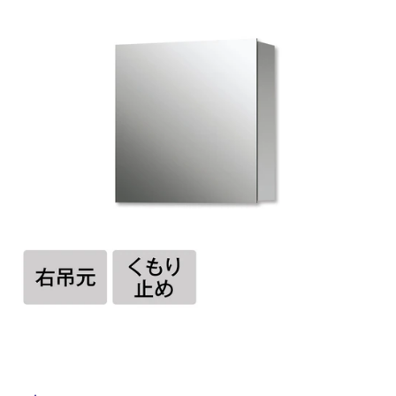
ム
修理お問い合わせ
クレーム公開
自分らしい家づくり
最高のリノベ会社が
みつ
照明
ペット用品
横浜スマート
ショールー
SUVACO
かる
リノベりす
ム
ウェルビーみのお
HDC
説明書・図面検索
水まわり
3年保証
BOX
内装用建材
パネル・壁材
お役立ち情報
住まいの
スタイリング
ロートアイアン
天然石・石材
アイデア
ミラタップ
チャンネル
メンテナンス・
施工材
新商品
オンライン相談
タ
イ
ル
屋
内
床・