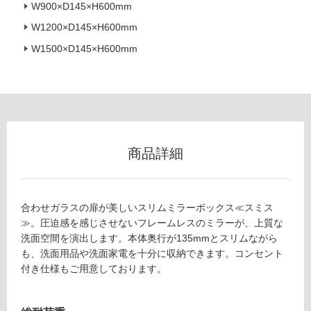
以
W900×D145×H600mm
外)
W1200×D145×H600mm
使
W1500×D145×H600mm
用
不
可
フ
商品詳細
ロ
合わせガラスの扉が美しいスリムミラーボックス≪スミス
ー
≫。圧迫感を感じさせないフレームレスのミラーが、上質な
洗面空間を演出します。本体奥行が135mmとスリムながら
リ
も、洗面用品や洗面家電を十分に収納できます。コンセント
付き仕様もご用意しております。
ン