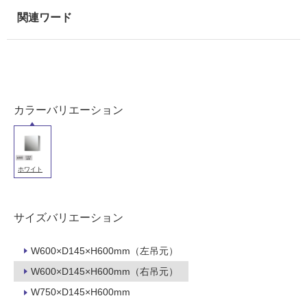
壁・
屋
外
壁・
浴
室
カラーバリエーション
壁
使
用
可
ホワイト
能
使
サイズバリエーション
用
可
能
W600×D145×H600mm（左吊元）
(寒
W600×D145×H600mm（右吊元）
冷
W750×D145×H600mm
地