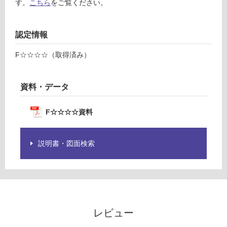
す。
こちら
をご覧ください。
だ
さ
い
認定情報
対
応
F☆☆☆☆（取得済み）
し
て
資料・データ
い
な
い
F☆☆☆☆資料
説明書・図面検索
レビュー