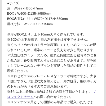
（一
●サイズ
あ
面
扉：W597×H600×t7mm
り
鏡）
BOX：W600×D135×H580mm
の
BOX内有効寸法：W570×D117×H550mm
為
運賃表
棚板寸法：W568×D98×t15mm
注
D
意
※扉がBOXより、上下10mm大きく作られています。
が
運
※BOXの上下反転で、扉の左右勝手は変更できません。
必
賃
※くもり止め仕様のミラーは表面にくもり止めフィルムが貼
要
合
られているため、通常のミラーと見え方が少し異なります。
※
計
※洗面仕様のミラーのため、離れた距離にある被写体の映像
商
:
が鏡の扉丁番や四隅でわずかに歪むことがあります。扉を薄
品
¥2,
くしフレームのないデザインを実現した商品の特性としてご
仕
58
理解ください。
様
0/
※合わせガラスのフレームレスなミラーが特徴ですが、大き
欄
台
く開けすぎたり無理な力を加えると、扉の脱落、破損やケガ
を
のおそれがありますのでご注意願います。
ご
※5台以上ご希望の場合は追加で納期を頂戴いたします。
プ
確
ロジェクトチーム
へお問い合わせください。
認
※メンテナンス用として棚板のみ単品でご購入いただけま
く