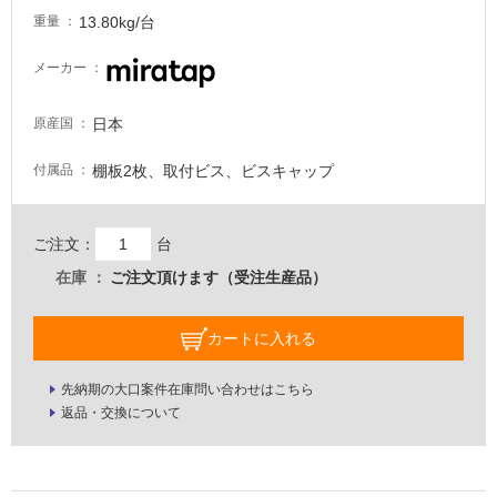
し
13.80kg/台
重量
て
い
メーカー
る
が
日本
原産国
注
意
棚板2枚、取付ビス、ビスキャップ
付属品
が
必
要
ご注文：
台
適
在庫
ご注文頂けます（受注生産品）
し
て
カートに入れる
い
な
い
先納期の大口案件在庫問い合わせはこちら
返品・交換について
屋
内