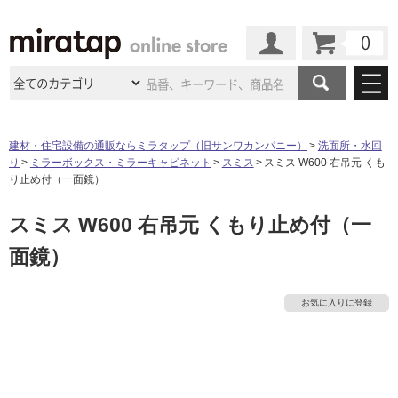
カート
マイページ
商品カテゴリ
建材・住宅設備の通販ならミラタップ（旧サンワカンパニー）
洗面所・水回
り
ミラーボックス・ミラーキャビネット
スミス
スミス W600 右吊元 くも
施工事例
洗面所・水回り
タイル
り止め付（一面鏡）
ショールーム
施工事例
法人案件納入事例
スミス W600 右吊元 くもり止め付（一
キッチン
浴室（風呂・
バスルー
ム）・
トイレ
ショールームの
ご案内
東京
ショールーム
面鏡）
ミラタップ
のあるくらし
お客様訪問
インタビュー
ドア（扉）・
建具・玄関
サポート
扉
エクステリア
（外構）
大阪
ショールーム
仙台
ショールーム
店舗・施設事例
お気に入りに登録
その他サービス
ご利用ガイド
初めての方へ
ウッドデッキ
フローリング・
床材
名古屋
ショールーム
京都
ショールーム
ミラタップと
創る家
工事会社紹介
Coziコンシ
よくある質問
お問い合わせ
ASOLIE
ェルジュ
収納
インテリア・
家具
福岡
ショールーム
札幌スマート
ショールー