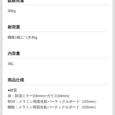
総耐荷重
グ
30kg
土足・遮
K
音・床暖
T
耐荷重
0
対
6
棚板1枚につき4kg
応
0
し
0
て
1
内容量
い
R
る
36L
スミ
対
ス
応
W6
し
商品仕様
00
て
右吊
●材質
い
元
扉：防湿ミラー(t3mm)+ガラス(t4mm)
る
くも
BOX：メラミン両面化粧パーティクルボード（t15mm）
が
り止
棚板：メラミン両面化粧パーティクルボード（t15mm）
制
め付
限