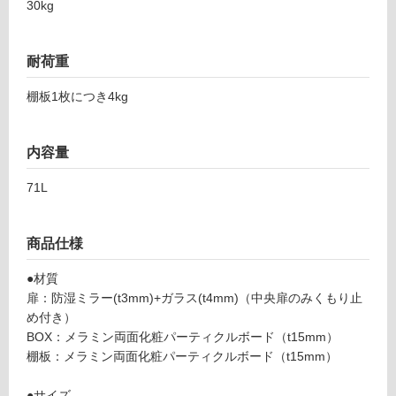
30kg
グ
耐荷重
土足・遮
棚板1枚につき4kg
音・床暖
K
対
T
内容量
応
1
し
2
71L
て
0
い
0
る
商品仕様
1
スミ
対
●材質
ス
応
扉：防湿ミラー(t3mm)+ガラス(t4mm)（中央扉のみくもり止
W1
し
め付き）
200
て
BOX：メラミン両面化粧パーティクルボード（t15mm）
くも
い
棚板：メラミン両面化粧パーティクルボード（t15mm）
り止
る
め付
が
●サイズ