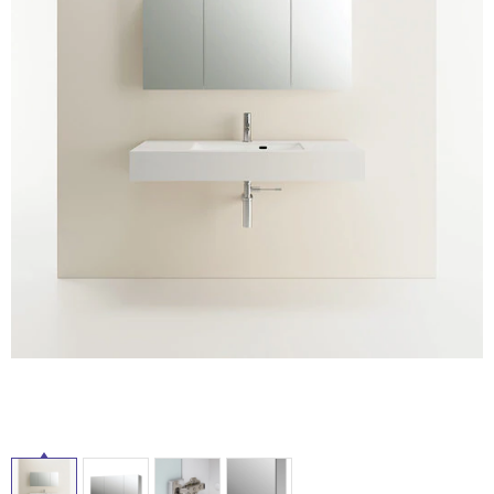
ム
修理お問い合わせ
クレーム公開
自分らしい家づくり
最高のリノベ会社が
みつ
照明
ペット用品
横浜スマート
ショールー
SUVACO
かる
リノベりす
ム
ウェルビーみのお
HDC
説明書・図面検索
水まわり
3年保証
BOX
内装用建材
パネル・壁材
お役立ち情報
住まいの
スタイリング
ロートアイアン
天然石・石材
アイデア
ミラタップ
チャンネル
メンテナンス・
施工材
新商品
オンライン相談
タ
イ
ル
屋
内