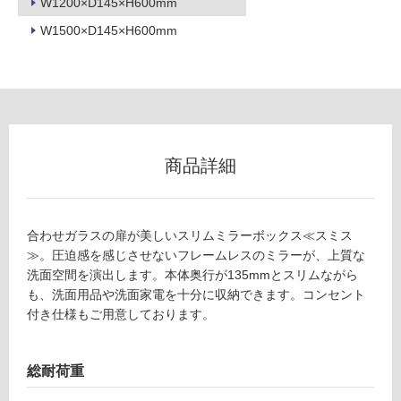
W1200×D145×H600mm
地
W1500×D145×H600mm
以
外)
使
用
不
可
商品詳細
フ
合わせガラスの扉が美しいスリムミラーボックス≪スミス
≫。圧迫感を感じさせないフレームレスのミラーが、上質な
ロ
洗面空間を演出します。本体奥行が135mmとスリムながら
も、洗面用品や洗面家電を十分に収納できます。コンセント
ー
付き仕様もご用意しております。
リ
総耐荷重
ン