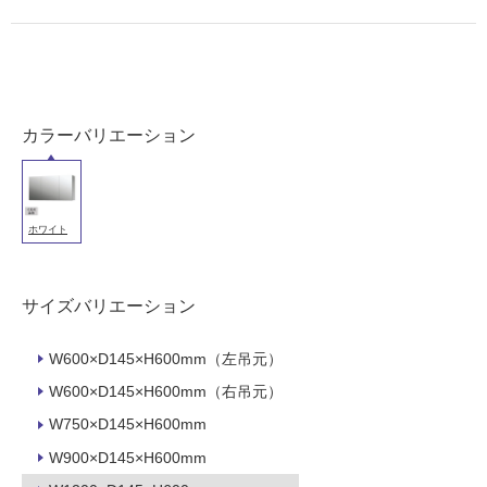
内
壁・
屋
外
壁・
カラーバリエーション
浴
室
壁
ホワイト
使
用
可
サイズバリエーション
能
W600×D145×H600mm（左吊元）
使
用
W600×D145×H600mm（右吊元）
可
W750×D145×H600mm
能
W900×D145×H600mm
(寒
冷