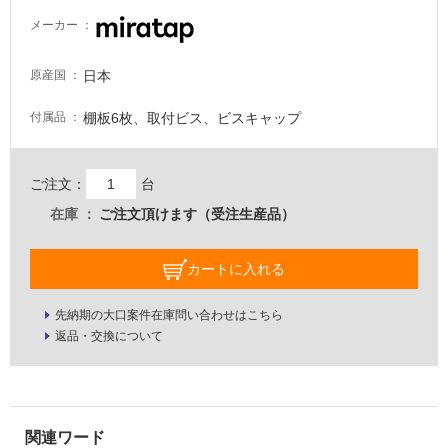
適
メーカー
し
て
日本
原産国
い
る
棚板6枚、取付ビス、ビスキャップ
付属品
が
注
意
ご注文：
台
が
在庫
ご注文頂けます（受注生産品）
必
要
カートに入れる
適
し
先納期の大口案件在庫問い合わせはこちら
て
返品・交換について
い
な
い
屋