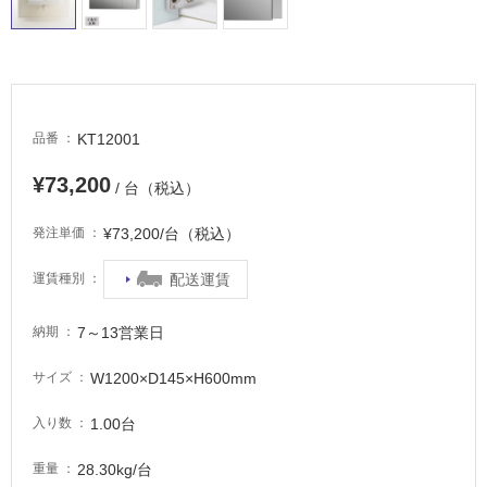
床・
屋
外
床・
浴
KT12001
品番
室
¥73,200
/ 台（税込）
床・
駐
¥73,200/台（税込）
発注単価
車
場
配送運賃
運賃種別
非
7～13営業日
納期
常
に
W1200×D145×H600mm
サイズ
適
し
1.00台
入り数
て
い
28.30kg/台
重量
る