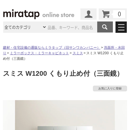
カート
マイページ
商品カテゴリ
建材・住宅設備の通販ならミラタップ（旧サンワカンパニー）
洗面所・水回
り
ミラーボックス・ミラーキャビネット
スミス
スミス W1200 くもり止
施工事例
洗面所・水回り
タイル
め付（三面鏡）
ショールーム
施工事例
法人案件納入事例
スミス W1200 くもり止め付（三面鏡）
キッチン
浴室（風呂・
バスルー
ム）・
トイレ
ショールームの
ご案内
東京
ショールーム
ミラタップ
のあるくらし
お客様訪問
インタビュー
ドア（扉）・
建具・玄関
お気に入りに登録
サポート
扉
エクステリア
（外構）
大阪
ショールーム
仙台
ショールーム
店舗・施設事例
その他サービス
ご利用ガイド
初めての方へ
ウッドデッキ
フローリング・
床材
名古屋
ショールーム
京都
ショールーム
ミラタップと
創る家
工事会社紹介
Coziコンシ
よくある質問
お問い合わせ
ASOLIE
ェルジュ
収納
インテリア・
家具
福岡
ショールーム
札幌スマート
ショールー