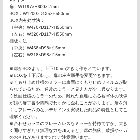
（三
制
扉：W1197×H600×t7mm
面
限
BOX：W1200×D135×H580mm
鏡）
あ
BOX内有効寸法：
り
（中央）W470×D117×H550mm
運賃表
の
（左右）W320×D117×H550mm
D
為
棚板寸法：
注
（中央）W468×D98×t15mm
意
運
（左右）W318×D98×t15mm
が
賃
必
合
※扉がBOXより、上下10mm大きく作られています。
要
計
※BOXを上下反転し、扉の左右勝手を変更できます。
※
:
※くもり止め仕様のミラーは表面にくもり止めフィルムが貼
商
¥2,
られているため、通常のミラーと見え方が少し異なります。
品
58
※洗面仕様のミラーのため、離れた距離にある被写体の映像
仕
0/
が鏡の扉丁番や四隅でわずかに歪むことがあります。扉を薄
様
台
くしフレームのないデザインを実現した商品の特性としてご
欄
理解ください。
を
※合わせガラスのフレームレスなミラーが特徴ですが、大き
ご
く開けすぎたり無理な力を加えると、扉の脱落、破損やケガ
確
のおそれがありますのでご注意願います。