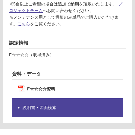
認
※5台以上ご希望の場合は追加で納期を頂戴いたします。
プ
く
ロジェクトチーム
へお問い合わせください。
だ
※メンテナンス用として棚板のみ単品でご購入いただけま
さ
す。
こちら
をご覧ください。
い
対
認定情報
応
し
F☆☆☆☆（取得済み）
て
い
な
資料・データ
い
F☆☆☆☆資料
説明書・図面検索