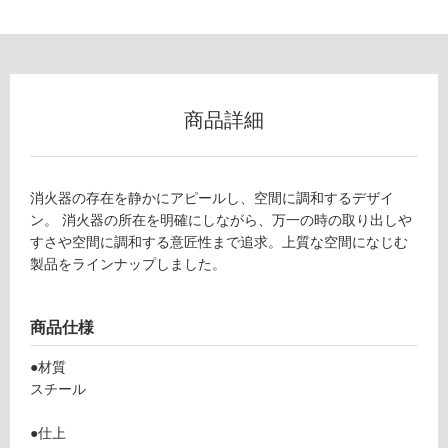
ー
リ
ン
商品詳細
グ
消火器の存在を静かにアピールし、空間に調和するデザイ
土足・遮
ン。 消火器の所在を明確にしながら、万一の時の取り出しや
K
すさや空間に調和する意匠性まで追求。上質な空間になじむ
T
音・床暖
製品をラインナップしました。
1
対
0
応
6
し
商品仕様
6
て
9
●材質
い
消
スチール
る
火
器
対
●仕上
ケ
応