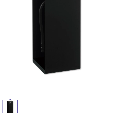
ム
修理お問い合わせ
クレーム公開
自分らしい家づくり
最高のリノベ会社が
みつ
照明
ペット用品
ル
横浜スマート
ショールー
SUVACO
かる
リノベりす
ム
ウェルビーみのお
HDC
説明書・図面検索
水まわり
3年保証
BOX
内装用建材
パネル・壁材
屋
内
お役立ち情報
住まいの
スタイリング
ロートアイアン
天然石・石材
床・
アイデア
屋
ミラタップ
チャンネル
メンテナンス・
施工材
新商品
外
オンライン相談
床・
浴
室
床・
駐
車
場
非
常