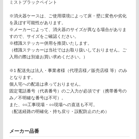
ミストブラックペイント
ー
し
ス
て
※消火器ケースは、ご使用環境によって床・壁に変色や劣化
ボ
い
を及ぼす可能性があります。
ッ
る
※メーカーによって、消火器のサイズが異なる場合がありま
ク
が
すので、サイズをご確認ください。
ス
制
※標識ステッカー併用を推奨いたします。
ブ
限
（標識ステッカーは当社ではお取り扱いしておりません。ご
ラ
あ
入用の際は別途お買い求めください。）
ッ
り
ク
の
※1 配送先は法人・事業者様（代理店様／販売店様 等）のみ
為
となります。
運賃表
注
個人宅への配送は承っておりません。
F
意
固定電話番号（代表番号）のご入力が必須です（携帯番号の
が
み／不明確な番号は不可）。
必
運
また、○○工事現場・○○現場への直送も不可。
要
賃
（配送経路の明確化・持ち戻り・誤配防止のため）
※
合
商
計
品
:
メーカー品番
仕
¥1,