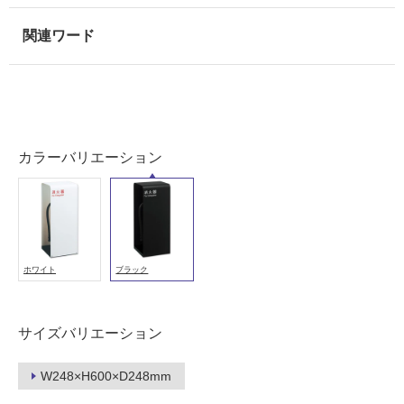
使
用
可
能
(寒
冷
地
以
カラーバリエーション
外)
使
用
不
可
ホワイト
ブラック
フ
サイズバリエーション
ロ
W248×H600×D248mm