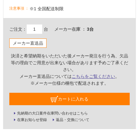
い
※1 全国配送制限
注意事項
な
い
ご注文：
台
メーカー在庫
3台
屋
内
メーカー直送品
壁・
決済と希望納期をいただいた後メーカー発注を行う為、欠品
屋
等の理由でご用意が出来ない場合があります予めご了承くだ
外
さい。
壁・
メーカー直送品については
こちらをご覧ください
。
浴
※メーカー仕様の梱包で配送されます。
室
カートに入れる
壁
使
先納期の大口案件在庫問い合わせはこちら
用
在庫お知らせ登録
返品・交換について
可
能