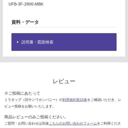
様
UFB-3F-2800-MBK
14
欄
0/
を
台
ご
資料・データ
確
認
く
説明書・図面検索
だ
さ
い
対
応
レビュー
し
て
※ご投稿にあたって
い
ミラタップ（旧サンワカンパニー）の
利用規約第10条
をご確認いただき、レ
な
い
ビュー投稿をお願いいたします。
商品レビューのみご投稿ください。
ご質問・お問い合わせは別途
こちらのお問い合わせフォーム
をご利用くださ