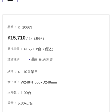
に
適
し
て
い
KT10669
品番
る
適
¥15,710
/ 台（税込）
し
て
¥15,710/台（税込）
発注単価
い
る
配送運賃
運賃種別
が
注
4～10営業日
納期
意
が
W248×H600×D248mm
サイズ
必
要
1.00台
入り数
適
5.80kg/台
重量
し
て