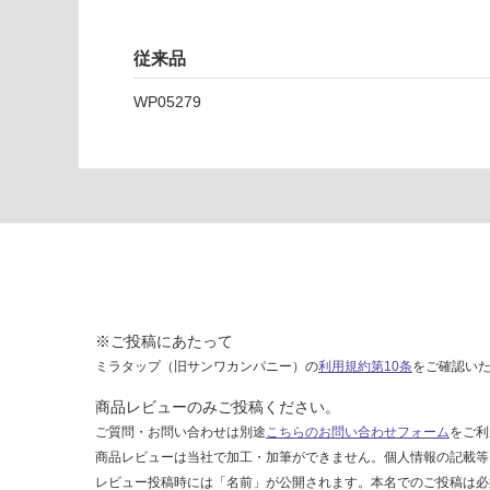
3
な
9
い
従来品
6
m
WP05279
m
ア
ル
ミ
ジ
ョ
イ
ナ
ー
見
※ご投稿にあたって
切
ミラタップ（旧サンワカンパニー）の
利用規約第10条
をご確認い
り
ラ
商品レビューのみご投稿ください。
グ
ご質問・お問い合わせは別途
こちらのお問い合わせフォーム
をご利
ジ
商品レビューは当社で加工・加筆ができません。個人情報の記載等
ュ
レビュー投稿時には「名前」が公開されます。本名でのご投稿は必