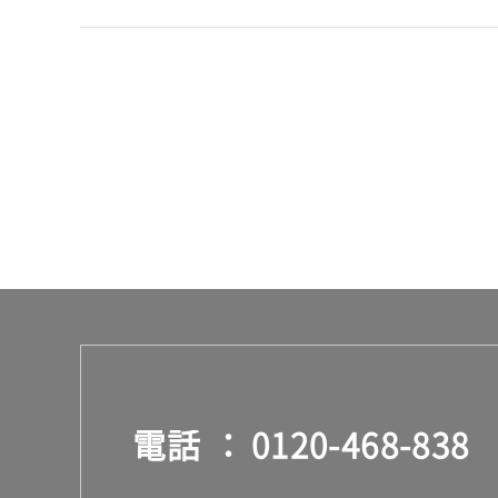
ア
リ
ー
ス
テ
ン
運賃表
H
運
賃
合
計
:
¥2
6
電話
0120-468-838
0/
本