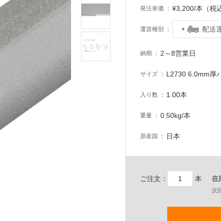
¥3,200/本（税
発注単価
配送
運賃種別
2～8営業日
納期
L2730 6.0mm
サイズ
1.00本
入り数
0.50kg/本
重量
日本
原産国
ご注文：
本
在
次