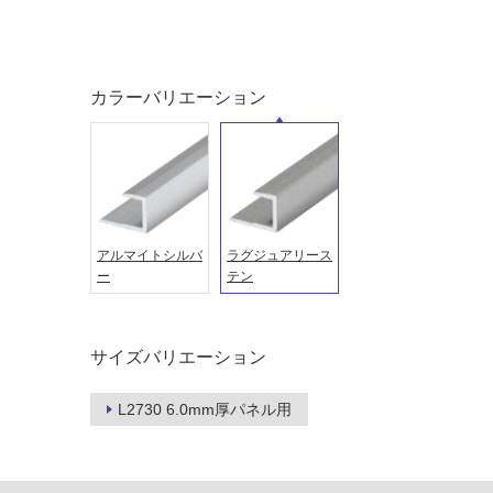
て
適
い
し
る
て
い
対
カラーバリエーション
る
応
し
適
て
し
い
て
る
い
が
る
アルマイトシルバ
ラグジュアリース
制
が
ー
テン
限
注
あ
意
り
が
サイズバリエーション
の
必
為
要
L2730 6.0mm厚パネル用
注
適
意
し
が
て
必