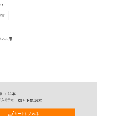
込）
運賃
厚パネル用
庫
11本
回入荷予定
09月下旬:16本
カートに入れる