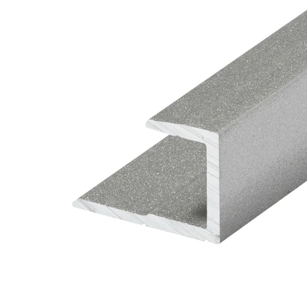
タイル
フローリ
ング
屋内床・
屋外床・
土足・遮
浴室床・
音・床暖
駐車場
対
非
応
常
し
に