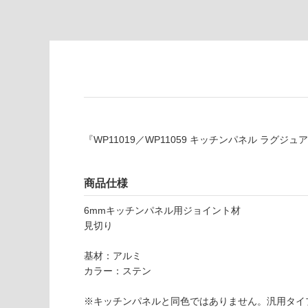
い
要
な
※
い
商
屋内壁・屋外
品
壁・浴室壁
仕
様
使用可
欄
能
を
ご
『WP11019／WP11059 キッチンパネル ラ
使用可
確
能
認
(寒冷地
く
商品仕様
以外)
だ
さ
6mmキッチンパネル用ジョイント材
使用不
い
見切り
可
W
対
基材：アルミ
P
応
カラー：ステン
1
し
3
て
※キッチンパネルと同色ではありません。汎用タイ
7
い