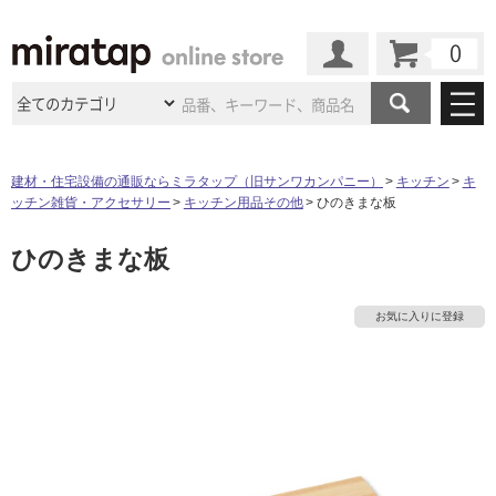
カート
マイページ
商品カテゴリ
建材・住宅設備の通販ならミラタップ（旧サンワカンパニー）
キッチン
キ
ッチン雑貨・アクセサリー
キッチン用品その他
ひのきまな板
施工事例
洗面所・水回り
タイル
ひのきまな板
ショールーム
タ
施工事例
法人案件納入事例
キッチン
浴室（風呂・
バスルー
ム）・
トイレ
ショールームの
ご案内
東京
ショールーム
イ
お気に入りに登録
ミラタップ
のあるくらし
お客様訪問
インタビュー
ドア（扉）・
建具・玄関
サポート
扉
エクステリア
（外構）
大阪
ショールーム
仙台
ショールーム
ル
店舗・施設事例
その他サービス
ご利用ガイド
初めての方へ
ウッドデッキ
フローリング・
床材
名古屋
ショールーム
京都
ショールーム
屋
ミラタップと
創る家
工事会社紹介
Coziコンシ
よくある質問
お問い合わせ
内
ASOLIE
ェルジュ
収納
インテリア・
家具
福岡
ショールーム
札幌スマート
ショールー
床・