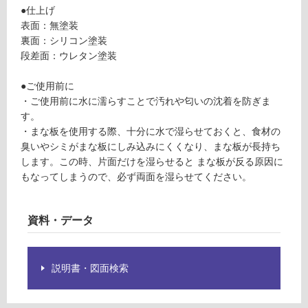
T
●仕上げ
グ
1
表面：無塗装
0
裏面：シリコン塗装
8
土足・遮
段差面：ウレタン塗装
2
音・床暖
9
●ご使用前に
ひ
対
・ご使用前に水に濡らすことで汚れや匂いの沈着を防ぎま
の
応
す。
き
し
・まな板を使用する際、十分に水で湿らせておくと、食材の
ま
て
臭いやシミがまな板にしみ込みにくくなり、まな板が長持ち
な
い
します。この時、片面だけを湿らせると まな板が反る原因に
板
る
もなってしまうので、必ず両面を湿らせてください。
対
運賃表
応
E
資料・データ
し
て
運
い
賃
る
説明書・図面検索
合
が
計
制