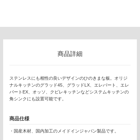
以
外)
使
用
不
可
商品詳細
フ
ステンレスにも相性の良いデザインのひのきまな板。オリジ
ナルキッチンのグラッド45、グラッドLX、エレバート、エレ
ロ
バートEX、オッソ、クビレキッチンなどシステムキッチンの
角シンクにも設置可能です。
ー
リ
商品仕様
・国産木材、国内加工のメイドインジャパン製品です。
ン
K