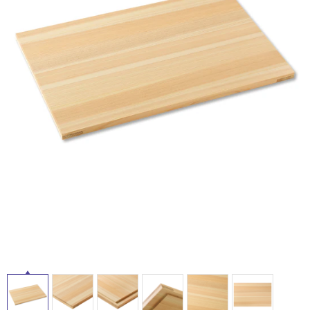
ム
修理お問い合わせ
クレーム公開
屋
自分らしい家づくり
最高のリノベ会社が
みつ
照明
ペット用品
横浜スマート
ショールー
外
SUVACO
かる
リノベりす
ム
ウェルビーみのお
HDC
説明書・図面検索
水まわり
3年保証
床・
BOX
内装用建材
パネル・壁材
浴
お役立ち情報
住まいの
スタイリング
室
ロートアイアン
天然石・石材
アイデア
床・
ミラタップ
チャンネル
駐
メンテナンス・
施工材
新商品
オンライン相談
車
場
非
常
に
適
し
て
い
る