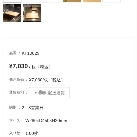
適
し
て
い
る
が
注
意
KT10829
品番
が
必
¥7,030
/ 枚（税込）
要
適
¥7,030/枚（税込）
発注単価
し
て
配送運賃
運賃種別
い
な
2～8営業日
納期
い
W280×D450×H20mm
サイズ
屋
1.00枚
入り数
内