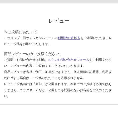
:
限
¥1,
あ
65
り
0/
の
レビュー
枚
為
注
※ご投稿にあたって
意
ミラタップ（旧サンワカンパニー）の
利用規約第10条
をご確認いただき、レ
が
ビュー投稿をお願いいたします。
必
商品レビューのみご投稿ください。
要
※
ご質問・お問い合わせは別途
こちらのお問い合わせフォーム
をご利用くださ
商
い。レビューの内容にご返信することはいたしかねます。
品
商品レビューは当社で加工・加筆ができません。個人情報の記載等、利用規
仕
約に反する場合は、ご投稿いただいても表示されません。
様
レビュー投稿時には「名前」が公開されます。本名でのご投稿は必須ではあ
欄
りません。ニックネームなど、公開しても問題のないお名前をご入力くださ
を
い。
ご
確
認
く