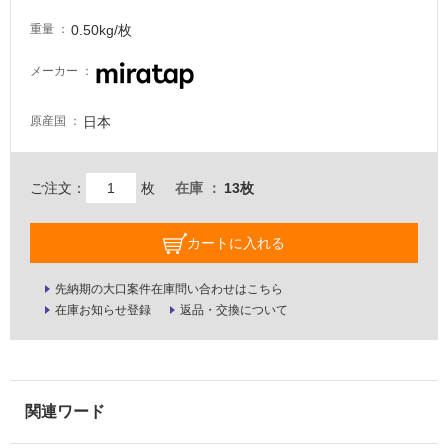
壁・
0.50kg/枚
重量
屋
外
メーカー
壁・
日本
原産国
浴
室
壁
ご注文：
枚
在庫
13枚
使
用
カートに入れる
可
能
先納期の大口案件在庫問い合わせはこちら
使
在庫お知らせ登録
返品・交換について
用
可
能
(寒
冷
地