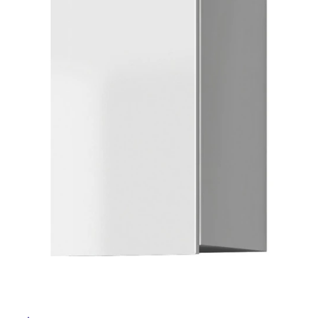
ム
修理お問い合わせ
クレーム公開
自分らしい家づくり
最高のリノベ会社が
みつ
照明
ペット用品
横浜スマート
ショールー
屋
SUVACO
かる
リノベりす
ム
ウェルビーみのお
HDC
説明書・図面検索
水まわり
3年保証
内
BOX
内装用建材
パネル・壁材
床・
お役立ち情報
住まいの
スタイリング
屋
ロートアイアン
天然石・石材
アイデア
外
ミラタップ
チャンネル
床・
メンテナンス・
施工材
新商品
オンライン相談
浴
室
床・
駐
車
場
非
常
に
適