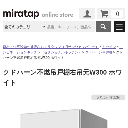
カート
マイページ
商品カテゴリ
建材・住宅設備の通販ならミラタップ（旧サンワカンパニー）
キッチン
コ
ンビネーションキッチン（セクショナルキッチン）
クドハーン吊戸棚
クド
施工事例
洗面所・水回り
タイル
ハーン不燃吊戸棚右吊元W300 ホワイト
ショールーム
施工事例
法人案件納入事例
クドハーン不燃吊戸棚右吊元W300 ホワ
キッチン
浴室（風呂・
バスルー
ム）・
トイレ
ショールームの
ご案内
東京
ショールーム
イト
ミラタップ
のあるくらし
お客様訪問
インタビュー
ドア（扉）・
建具・玄関
サポート
扉
エクステリア
（外構）
大阪
ショールーム
仙台
ショールーム
タ
店舗・施設事例
お気に入りに登録
その他サービス
ご利用ガイド
初めての方へ
ウッドデッキ
フローリング・
床材
名古屋
ショールーム
京都
ショールーム
イ
ミラタップと
創る家
工事会社紹介
Coziコンシ
よくある質問
お問い合わせ
ASOLIE
ェルジュ
収納
インテリア・
家具
福岡
ショールーム
札幌スマート
ショールー
ル