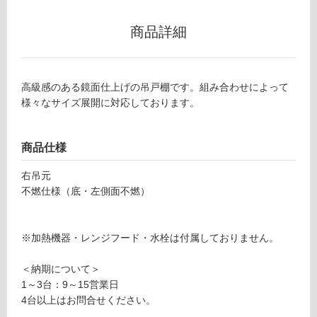
リ
商品詳細
ン
Y
高級感のある鏡面仕上げの吊戸棚です。組み合わせによって
グ
J
様々なサイズ展開に対応しております。
0
1
土足・遮
1
音・床暖
商品仕様
4
6
対
右吊元
ク
応
不燃仕様（底・左側面不燃）
ド
し
ハ
て
ー
い
※加熱機器・レンジフード・水栓は付属しておりません。
ン
る
不
＜納期について＞
対
燃
1～3台：9～15営業日
応
吊
4台以上はお問合せください。
し
戸