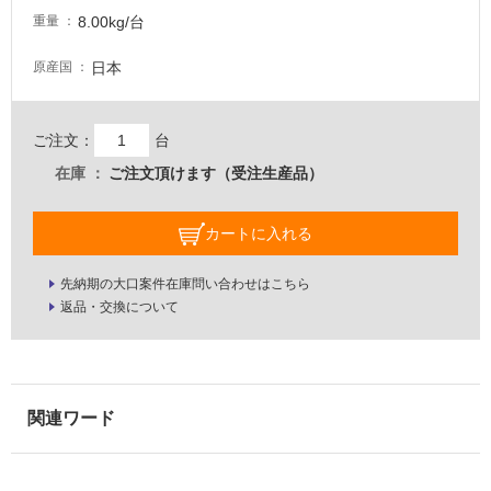
い
8.00kg/台
重量
日本
原産国
屋
内
壁・
ご注文：
台
屋
在庫
ご注文頂けます（受注生産品）
外
壁・
カートに入れる
浴
室
先納期の大口案件在庫問い合わせはこちら
壁
返品・交換について
使
用
可
能
使
用