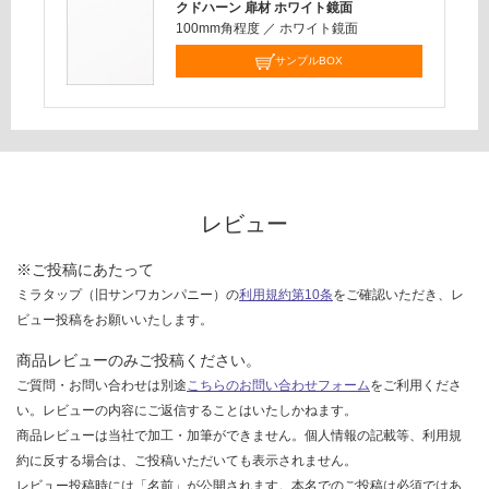
クドハーン 扉材 ホワイト鏡面
:
を
100mm角程度
／
ホワイト鏡面
¥2,
ご
58
サンプルBOX
確
0/
認
台
く
だ
さ
い
対
レビュー
応
し
※ご投稿にあたって
て
ミラタップ（旧サンワカンパニー）の
利用規約第10条
をご確認いただき、レ
い
ビュー投稿をお願いいたします。
な
商品レビューのみご投稿ください。
い
ご質問・お問い合わせは別途
こちらのお問い合わせフォーム
をご利用くださ
い。レビューの内容にご返信することはいたしかねます。
商品レビューは当社で加工・加筆ができません。個人情報の記載等、利用規
約に反する場合は、ご投稿いただいても表示されません。
レビュー投稿時には「名前」が公開されます。本名でのご投稿は必須ではあ