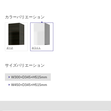
可
能
(寒
カラーバリエーション
冷
地
以
外)
使
用
ダーク
ホワイト
不
可
サイズバリエーション
W300×D345×H515mm
フ
W450×D345×H515mm
ロ
ー