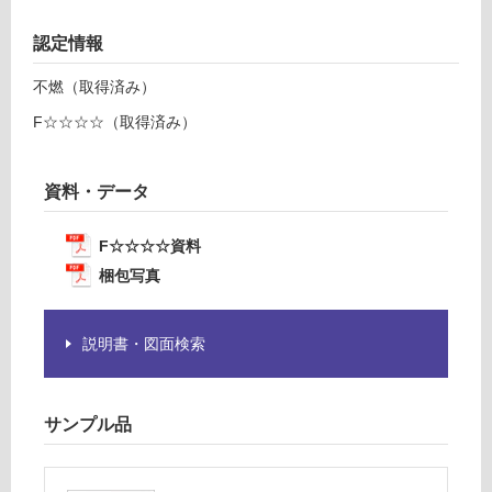
て
棚
い
右
認定情報
る
吊
が
元
不燃（取得済み）
制
W
限
F☆☆☆☆（取得済み）
3
あ
0
り
0
資料・データ
の
ホ
為
ワ
注
F☆☆☆☆資料
イ
意
ト
梱包写真
が
必
運賃表
要
説明書・図面検索
D
※
商
運
品
サンプル品
賃
仕
合
様
計
欄