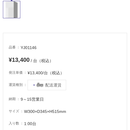
し
て
い
る
適
し
て
YJ01146
品番
い
る
¥13,400
/ 台（税込）
が
注
¥13,400/台（税込）
発注単価
意
が
配送運賃
運賃種別
必
要
9～15営業日
納期
適
し
W300×D345×H515mm
サイズ
て
い
1.00台
入り数
な