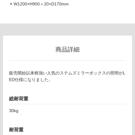
W1200×H900＋20×D170mm
可
フ
ロ
商品詳細
ー
販売開始以来根強い人気のステムズミラーボックスの照明がL
リ
ED仕様になりました。
ン
総耐荷重
グ
K
30kg
T
土足・遮
1
耐荷重
8
音・床暖