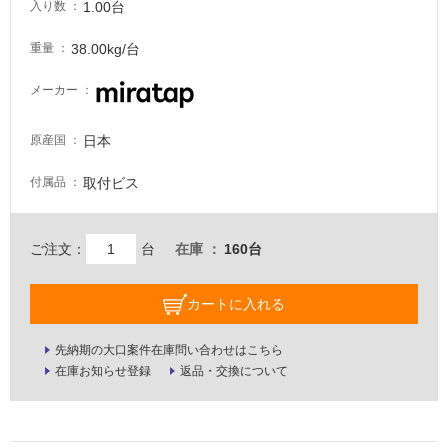
1.00台
入り数
注
意
38.00kg/台
重量
が
必
メーカー
要
適
日本
原産国
し
て
取付ビス
付属品
い
な
い
ご注文：
台
在庫
160台
屋
カートに入れる
内
先納期の大口案件在庫問い合わせはこちら
壁・
在庫お知らせ登録
返品・交換について
屋
外
壁・