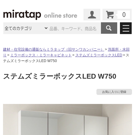
カート
マイページ
商品カテゴリ
建材・住宅設備の通販ならミラタップ（旧サンワカンパニー）
洗面所・水回
り
ミラーボックス・ミラーキャビネット
ステムズミラーボックスLED
ス
施工事例
洗面所・水回り
タイル
テムズミラーボックスLED W750
ショールーム
施工事例
法人案件納入事例
ステムズミラーボックスLED W750
キッチン
浴室（風呂・
バスルー
ム）・
トイレ
ショールームの
ご案内
東京
ショールーム
ミラタップ
のあるくらし
お客様訪問
インタビュー
ドア（扉）・
建具・玄関
お気に入りに登録
サポート
扉
エクステリア
（外構）
大阪
ショールーム
仙台
ショールーム
店舗・施設事例
その他サービス
ご利用ガイド
初めての方へ
ウッドデッキ
フローリング・
床材
名古屋
ショールーム
京都
ショールーム
ミラタップと
創る家
工事会社紹介
Coziコンシ
よくある質問
お問い合わせ
ASOLIE
ェルジュ
収納
インテリア・
家具
福岡
ショールーム
札幌スマート
ショールー