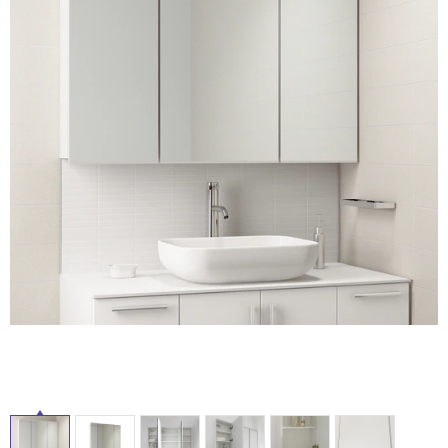
ム
修理お問い合わせ
クレーム公開
自分らしい家づくり
最高のリノベ会社が
みつ
照明
ペット用品
横浜スマート
ショールー
SUVACO
かる
リノベりす
ム
ウェルビーみのお
HDC
説明書・図面検索
水まわり
3年保証
BOX
内装用建材
パネル・壁材
タ
お役立ち情報
住まいの
スタイリング
ロートアイアン
天然石・石材
アイデア
イ
ミラタップ
チャンネル
メンテナンス・
施工材
新商品
オンライン相談
ル
屋
内
床・
屋
外
床・
浴