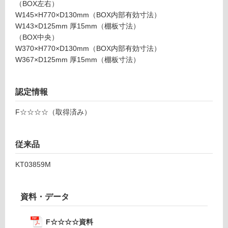
注
（BOX左右）
意
W145×H770×D130mm（BOX内部有効寸法）
運賃表
が
W143×D125mm 厚15mm（棚板寸法）
D
必
（BOX中央）
要
W370×H770×D130mm（BOX内部有効寸法）
※
運
W367×D125mm 厚15mm（棚板寸法）
商
賃
品
合
仕
認定情報
計
様
:
F☆☆☆☆（取得済み）
欄
¥2,
を
58
ご
0/
従来品
確
台
認
KT03859M
く
だ
さ
資料・データ
い
対
F☆☆☆☆資料