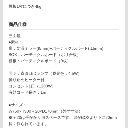
0
対
棚板1枚につき4kg
1
応
8
し
ス
商品仕様
て
テ
い
ム
三面鏡
る
ズ
●素材：
ミ
対
扉：防湿ミラー(t5mm)+パーティクルボード(t15mm)
ラ
応
BOX：パーティクルボード（ポリ合板）
ー
し
棚板：パーティクルボード（9枚）
ボ
て
ッ
い
照明：直管LEDランプ（昼光色：4.5W）
ク
る
曇り止めヒーター付
ス
が
コンセント1口（1200W）
L
制
有効コード長さ：1m
E
限
D
あ
●サイズ：
W
り
W750×H900＋20×D170mm（外寸寸法）
7
の
※＋20は手がかり用スペースです。扉がBOXより下に20mm
5
為
長く作られています。
0