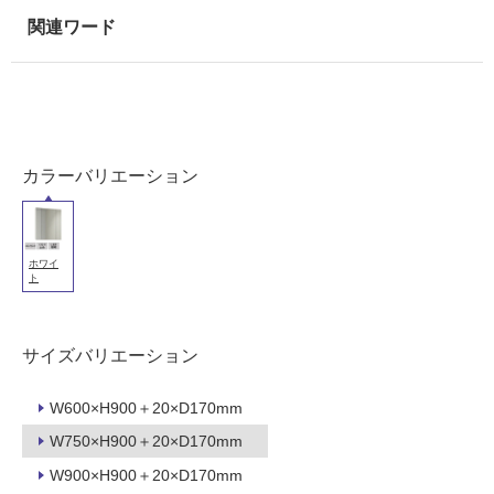
浴
室
壁
使
用
可
カラーバリエーション
能
使
用
可
ホワイ
ト
能
(寒
冷
サイズバリエーション
地
以
W600×H900＋20×D170mm
外)
W750×H900＋20×D170mm
使
用
W900×H900＋20×D170mm
不