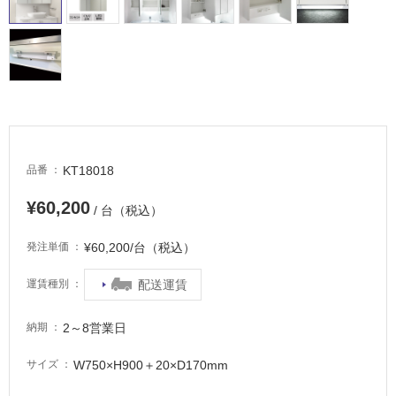
室
床・
駐
車
場
非
常
に
KT18018
品番
適
¥60,200
し
/ 台（税込）
て
¥60,200/台（税込）
い
発注単価
る
配送運賃
運賃種別
適
し
2～8営業日
納期
て
い
W750×H900＋20×D170mm
サイズ
る
が