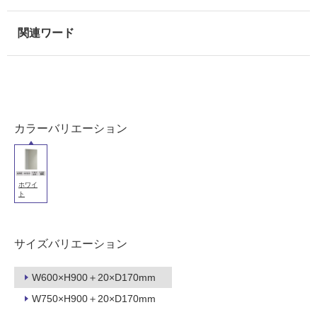
室
壁
使
用
可
能
カラーバリエーション
使
用
可
能
ホワイ
(寒
ト
冷
地
以
サイズバリエーション
外)
使
W600×H900＋20×D170mm
用
W750×H900＋20×D170mm
不