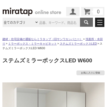
カート
マイページ
商品カテゴリ
建材・住宅設備の通販ならミラタップ（旧サンワカンパニー）
洗面所・水回
り
ミラーボックス・ミラーキャビネット
ステムズミラーボックスLED
ス
施工事例
洗面所・水回り
タイル
テムズミラーボックスLED W600
ショールーム
施工事例
法人案件納入事例
ステムズミラーボックスLED W600
キッチン
浴室（風呂・
バスルー
ム）・
トイレ
ショールームの
ご案内
東京
ショールーム
ミラタップ
のあるくらし
お客様訪問
インタビュー
ドア（扉）・
建具・玄関
お気に入りに登録
サポート
扉
エクステリア
（外構）
大阪
ショールーム
仙台
ショールーム
店舗・施設事例
その他サービス
ご利用ガイド
初めての方へ
ウッドデッキ
フローリング・
床材
名古屋
ショールーム
京都
ショールーム
ミラタップと
創る家
工事会社紹介
Coziコンシ
よくある質問
お問い合わせ
ASOLIE
ェルジュ
収納
インテリア・
家具
福岡
ショールーム
札幌スマート
ショールー