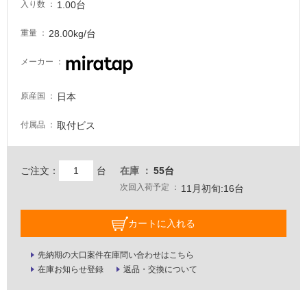
1.00台
注
入り数
意
28.00kg/台
重量
が
必
メーカー
要
適
日本
原産国
し
て
取付ビス
付属品
い
な
い
ご注文：
台
在庫
55台
次回入荷予定
11月初旬:16台
屋
内
カートに入れる
壁・
屋
先納期の大口案件在庫問い合わせはこちら
外
在庫お知らせ登録
返品・交換について
壁・
浴