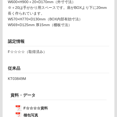
W600×H900＋20×D170mm（外寸寸法）
意
※＋20は手がかり用スペースです。扉がBOXより下に20mm
運賃表
が
長く作られています。
D
必
W570×H770×D130mm（BOX内部有効寸法）
要
W569×D125mm 厚15mm（棚板寸法）
※
運
商
賃
品
合
認定情報
仕
計
様
:
F☆☆☆☆（取得済み）
欄
¥2,
を
58
ご
0/
従来品
確
台
認
KT03849M
く
だ
さ
資料・データ
い
F☆☆☆☆資料
対
応
梱包写真