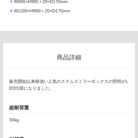
W900×H900＋20×D170mm
可
W1200×H900＋20×D170mm
フ
ロ
商品詳細
ー
リ
販売開始以来根強い人気のステムズミラーボックスの照明がL
ED仕様になりました。
ン
グ
総耐荷重
K
T
30kg
土足・遮
1
8
音・床暖
0