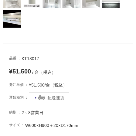
床・
駐
車
場
非
常
に
KT18017
品番
適
し
¥51,500
/ 台（税込）
て
い
¥51,500/台（税込）
発注単価
る
配送運賃
運賃種別
適
し
て
2～8営業日
納期
い
る
W600×H900＋20×D170mm
サイズ
が