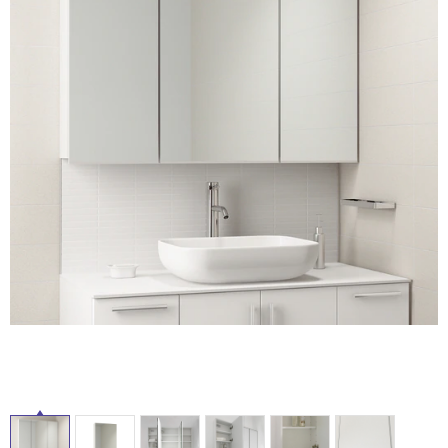
ム
修理お問い合わせ
クレーム公開
自分らしい家づくり
最高のリノベ会社が
みつ
照明
ペット用品
横浜スマート
ショールー
SUVACO
かる
リノベりす
ム
ウェルビーみのお
HDC
説明書・図面検索
水まわり
3年保証
BOX
内装用建材
パネル・壁材
タ
お役立ち情報
住まいの
スタイリング
ロートアイアン
天然石・石材
アイデア
イ
ミラタップ
チャンネル
メンテナンス・
施工材
新商品
オンライン相談
ル
屋
内
床・
屋
外
床・
浴
室