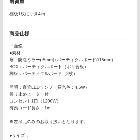
耐荷重
対
1
応
7
棚板1枚につき4kg
し
ス
て
テ
い
ム
商品仕様
る
ズ
一面鏡
ミ
対
●素材：
ラ
応
扉：防湿ミラー(t5mm)+パーティクルボード(t15mm)
ー
し
BOX：パーティクルボード（ポリ合板）
ボ
て
棚板：パーティクルボード（3枚）
ッ
い
ク
る
照明：直管LEDランプ（昼光色：4.5W）
ス
が
曇り止めヒーター付
L
制
コンセント1口（1200W）
E
限
有効コード長さ：1m
D
あ
W
り
※左吊元のみのお取り扱いとなります。
6
の
0
為
●サイズ：
0
注