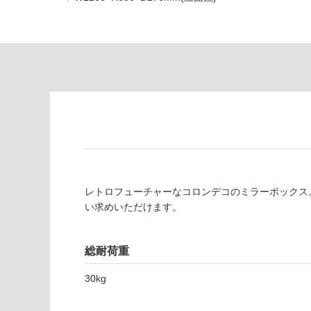
る
応
し
適
て
し
い
て
る
い
が
る
制
が
限
注
あ
意
り
が
の
必
為
要
レトロフューチャーなコロンデコのミラーボックス
注
適
い求めいただけます。
意
し
が
て
必
い
総耐荷重
要
な
※
30kg
い
商
屋内壁・屋外
品