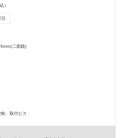
税込）
運賃
176mm(二面鏡)
2枚、取付ビス