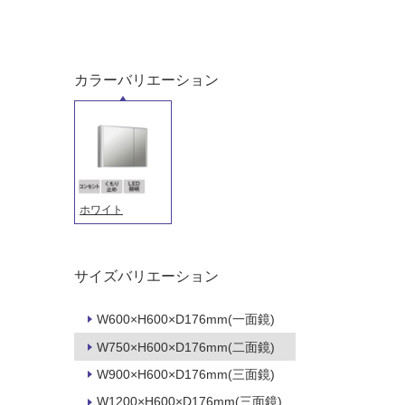
カラーバリエーション
タイル
フローリ
ング
屋内床・
屋外床・
ホワイト
土足・遮
浴室床・
音・床暖
駐車場
対
非
サイズバリエーション
応
常
し
に
W600×H600×D176mm(一面鏡)
て
適
W750×H600×D176mm(二面鏡)
い
し
る
て
W900×H600×D176mm(三面鏡)
い
対
W1200×H600×D176mm(三面鏡)