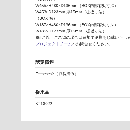
ン
W455×H480×D136mm（BOX内部有効寸法）
デ
W453×D123mm 厚15mm（棚板寸法）
コ
（BOX 右）
ミ
W187×H480×D136mm（BOX内部有効寸法）
ラ
W185×D123mm 厚15mm（棚板寸法）
ー
※5台以上ご希望の場合は追加で納期を頂戴いたし
ボ
プロジェクトチーム
へお問合せください。
ッ
ク
ス
認定情報
L
E
F☆☆☆☆（取得済み）
D
W
7
従来品
5
KT18022
0
ホ
ワ
イ