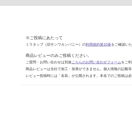
ト
運賃表
D
運
※ご投稿にあたって
賃
ミラタップ（旧サンワカンパニー）の
利用規約第10条
をご確認い
合
計
商品レビューのみご投稿ください。
:
ご質問・お問い合わせは別途
こちらのお問い合わせフォーム
をご利
¥2,
商品レビューは当社で加工・加筆ができません。個人情報の記載等
58
レビュー投稿時には「名前」が公開されます。本名でのご投稿は必
0/
台