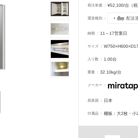
¥52,100/台（
発注単価
配送
運賃種別
11～17営業日
納期
W750×H600×D
サイズ
1.00台
入り数
32.10kg/台
重量
メーカー
日本
原産国
棚板：大2枚・小
付属品