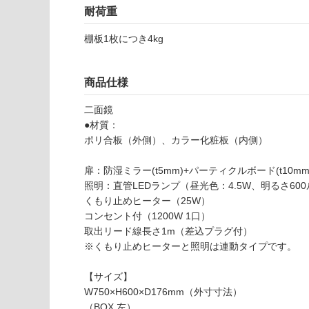
壁・浴室壁
仕
耐荷重
様
使用可
欄
棚板1枚につき4kg
能
を
ご
使用可
確
商品仕様
能
認
二面鏡
(寒冷地
く
●材質：
以外)
だ
ポリ合板（外側）、カラー化粧板（内側）
さ
使用不
い
K
可
扉：防湿ミラー(t5mm)+パーティクルボード(t10mm)+化
T
対
照明：直管LEDランプ（昼光色：4.5W、明るさ60
1
応
くもり止めヒーター（25W）
8
し
コンセント付（1200W 1口）
0
て
取出リード線長さ1m（差込プラグ付）
2
い
※くもり止めヒーターと照明は連動タイプです。
2
な
M
い
【サイズ】
コ
W750×H600×D176mm（外寸寸法）
ロ
（BOX 左）