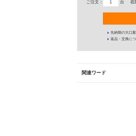
ご注文：
台
在
先納期の大口案
返品・交換につ