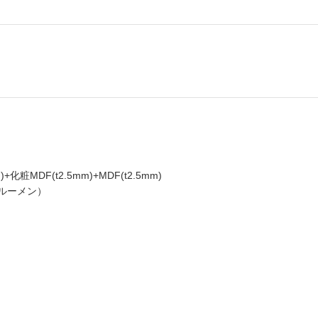
粧MDF(t2.5mm)+MDF(t2.5mm)
0ルーメン）